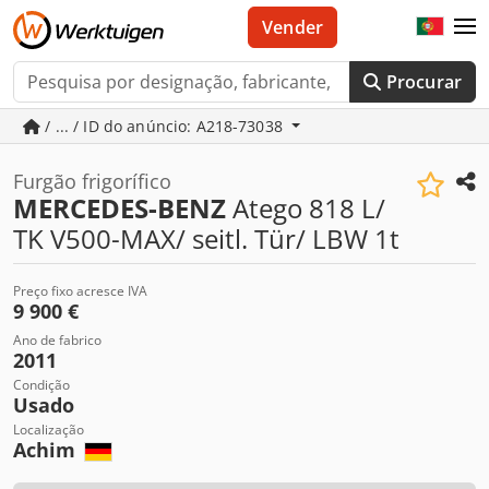
Vender
Procurar
/ ... / ID do anúncio: A218-73038
Furgão frigorífico
MERCEDES-BENZ
Atego 818 L/
TK V500-MAX/ seitl. Tür/ LBW 1t
Preço fixo acresce IVA
9 900 €
Ano de fabrico
2011
Condição
Usado
Localização
Achim