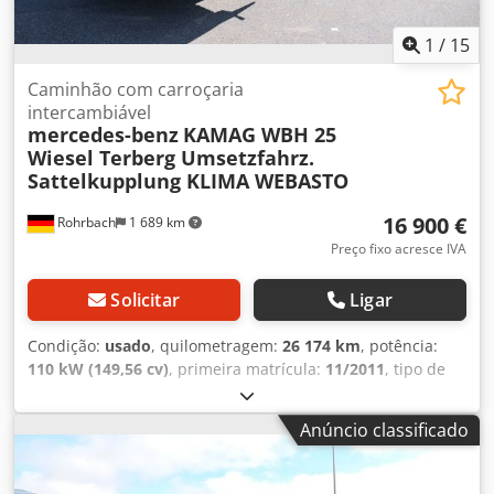
1
/
15
Caminhão com carroçaria
intercambiável
mercedes-benz
KAMAG WBH 25
Wiesel Terberg Umsetzfahrz.
Sattelkupplung KLIMA WEBASTO
16 900 €
Rohrbach
1 689 km
Preço fixo acresce IVA
Solicitar
Ligar
Condição:
usado
, quilometragem:
26 174 km
, potência:
110 kW (149,56 cv)
, primeira matrícula:
11/2011
, tipo de
combustível:
diesel
, peso em vazio:
8 600 kg
, peso máximo
de carga:
9 400 kg
, peso total:
18 000 kg
, combustível:
Anúncio classificado
diesel
, cor:
amarelo
, cabina do condutor:
outro
, tipo de
engrenagem:
automático
, classe de emissão:
Euro 3
,
suspensão:
outro
, número de lugares:
2
, comprimento