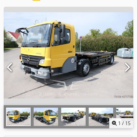
1
/
15