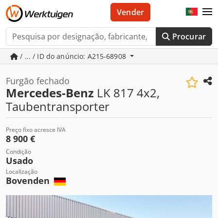
Vender
Procurar
/ ... / ID do anúncio: A215-68908
Furgão fechado
Mercedes-Benz
LK 817 4x2,
Taubentransporter
Preço fixo acresce IVA
8 900 €
Condição
Usado
Localização
Bovenden