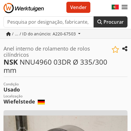
Vender
Procurar
/ ... / ID do anúncio: A220-67503
Anel interno de rolamento de rolos
cilíndricos
NSK
NNU4960 03DR Ø 335/300
mm
Condição
Usado
Localização
Wiefelstede