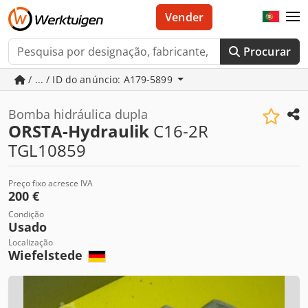
Vender
Procurar
/ ... / ID do anúncio: A179-5899
Bomba hidráulica dupla
ORSTA-Hydraulik
C16-2R
TGL10859
Preço fixo acresce IVA
200 €
Condição
Usado
Localização
Wiefelstede