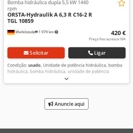
Bomba hidráulica dupla 5,5 kW 1440
rpm
ORSTA-Hydraulik
A 6,3 R C16-2 R
TGL 10859
420 €
Wiefelstede
1 979 km
Preço fixo acresce IVA
Solicitar
Ligar
Condição:
usado
, Unidade de potência hidráulica, bomba
hidráulica, bomba hidráulica, unidade de potência
universal, bomba de engrenagens, bomba hidráulica
dupla -Fabricante: Orsta, bomba hidráulica dupla -Bomba
1: Tipo A 6,3 R -Bomba 2: Tipo C 16-2 R -Motor: VEM KMR
112 M4 5,5 kW / 1440 rpm -dimensões totais: 725/250/H290
mm Codpfx Aaoibd S Rjvjha -Peso: 65 kg
Anuncie aqui