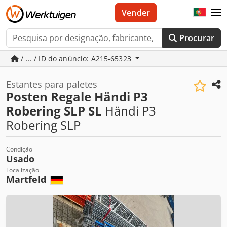
Vender
Procurar
/ ... / ID do anúncio: A215-65323
Estantes para paletes
Posten Regale Händi P3
Robering SLP SL
Händi P3
Robering SLP
Condição
Usado
Localização
Martfeld