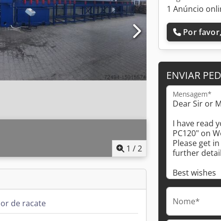
1 Anúncio onl
Por favor,
ENVIAR PE
Mensagem*
1
/
2
Nome*
or de racate