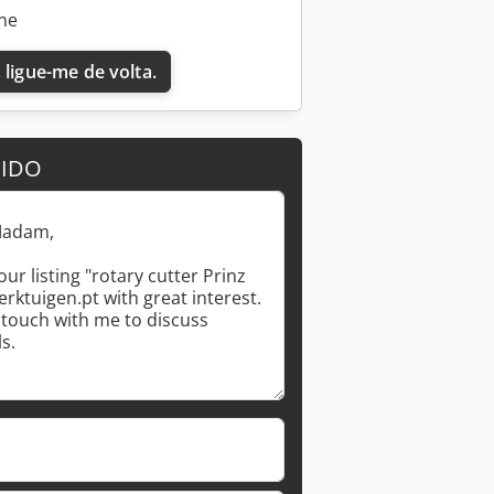
ine
 ligue-me de volta.
DIDO