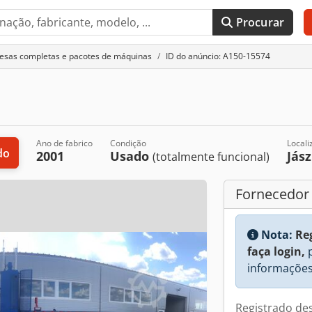
Procurar
esas completas e pacotes de máquinas
ID do anúncio: A150-15574
Ano de fabrico
Condição
Locali
do
2001
Usado
Jás
(totalmente funcional)
Fornecedor
Nota:
Re
faça login,
p
informações
Registrado de