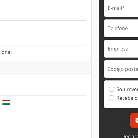
E-mail*
Telefone
Empresa
ional
Código postal
Sou reve
Receba o
a
Declar