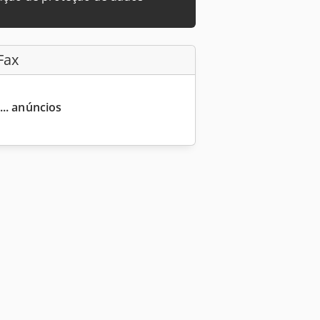
Fax
... anúncios