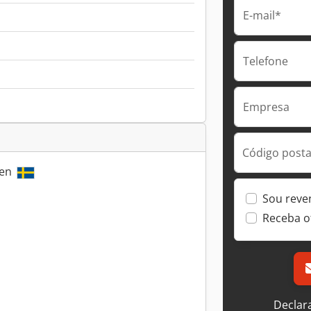
E-mail*
Telefone
Empresa
Código postal
den
Sou reve
Receba o
Declar