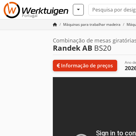
Portugal
Máquinas para trabalhar madeira
Máqui
Combinação de mesas giratórias
Randek AB
BS20
Ano de
Informação de preços
202