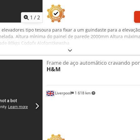
1
/
2
elevadores tipo tesoura para fixar a um guindaste para a elevação
tonelada. Altura mínima do painel de parede 2000mm Altura máxi
de 80kgs Codpfx Alofqmtkewsha
Frame de aço automático cravando po
H&M
Liverpool
1 618 km