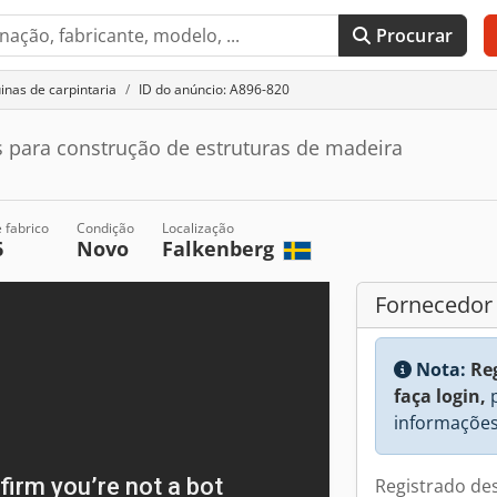
Procurar
nas de carpintaria
ID do anúncio: A896-820
 para construção de estruturas de madeira
 fabrico
Condição
Localização
6
Novo
Falkenberg
Fornecedor
Nota:
Re
faça login,
p
informações
Registrado de