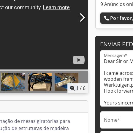
9 Anúncios on
Por favor,
ENVIAR PE
Mensagem*
1
/
6
Nome*
ação de mesas giratórias para
ução de estruturas de madeira