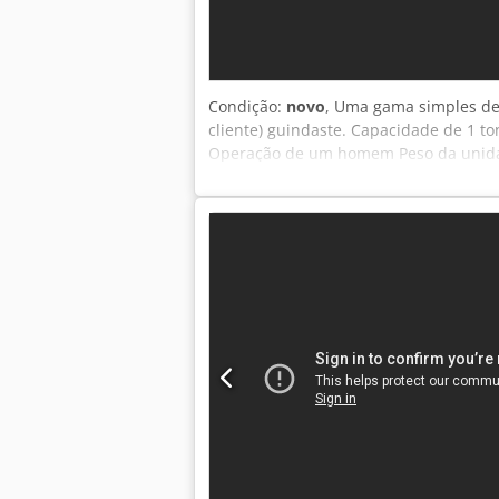
Condição:
novo
, Uma gama simples de 
cliente) guindaste. Capacidade de 1 
Operação de um homem Peso da unida