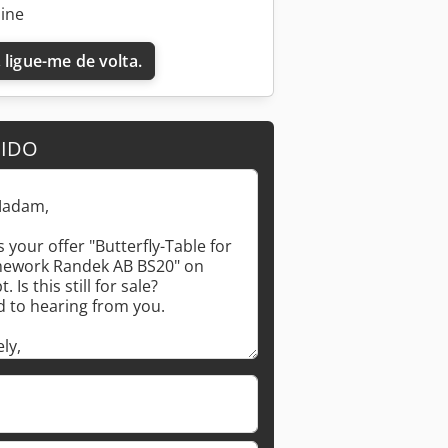
line
 ligue-me de volta.
DIDO