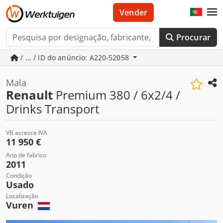
Vender
Procurar
/ ... / ID do anúncio: A220-52058
Mala
Renault
Premium 380 / 6x2/4 /
Drinks Transport
VB acresce IVA
11 950 €
Ano de fabrico
2011
Condição
Usado
Localização
Vuren