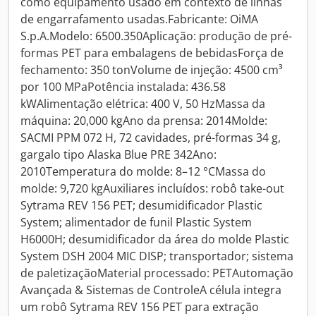
como equipamento usado em contexto de linhas
de engarrafamento usadas.Fabricante: OiMA
S.p.A.Modelo: 6500.350Aplicação: produção de pré-
formas PET para embalagens de bebidasForça de
fechamento: 350 tonVolume de injeção: 4500 cm³
por 100 MPaPotência instalada: 436.58
kWAlimentação elétrica: 400 V, 50 HzMassa da
máquina: 20,000 kgAno da prensa: 2014Molde:
SACMI PPM 072 H, 72 cavidades, pré-formas 34 g,
gargalo tipo Alaska Blue PRE 342Ano:
2010Temperatura do molde: 8–12 °CMassa do
molde: 9,720 kgAuxiliares incluídos: robô take-out
Sytrama REV 156 PET; desumidificador Plastic
System; alimentador de funil Plastic System
H6000H; desumidificador da área do molde Plastic
System DSH 2004 MIC DISP; transportador; sistema
de paletizaçãoMaterial processado: PETAutomação
Avançada & Sistemas de ControleA célula integra
um robô Sytrama REV 156 PET para extração