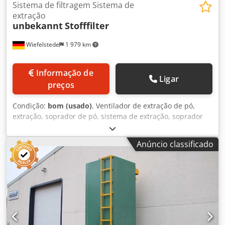
Sistema de filtragem Sistema de
extração
unbekannt
Stofffilter
Wiefelstede
1 979 km
Informação de
Ligar
preços
Condição:
bom (usado)
, Ventilador de extração de pó,
extração, soprador de pó, sistema de extração, soprador
de pó, dispositivo de extração de pó, separador, filtro de
fumaça de soldagem, extração de fumaça de soldagem,
Anúncio classificado
ventilador de extração de gases de combustão, sistema de
filtro, sistema de extração de pó de cartucho - Sistema de
filtro: - Estrutura do filtro: 2190/1460/H2080 mm Dcsdpfx
Ajwrb I Hohmok - Motor de vibração: 0,25 kW - Estrutura do
funil: 2235/1440/H2520 mm - Abertura: Ø 390 mm / 500 x
220 mm - Componentes individuais: veja as fotos - Peso:
200 kg / 590 kg