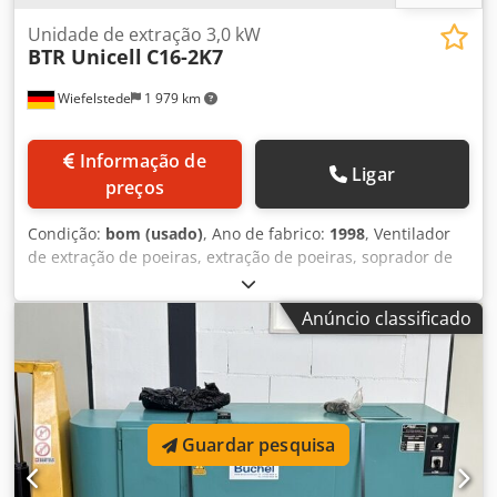
Unidade de extração 3,0 kW
BTR Unicell
C16-2K7
Wiefelstede
1 979 km
Informação de
Ligar
preços
Condição:
bom (usado)
, Ano de fabrico:
1998
, Ventilador
de extração de poeiras, extração de poeiras, soprador de
poeiras, sistema de extração de poeiras, soprador de
poeiras, unidade de extração de poeiras, separador, filtro
Anúncio classificado
de fumos de soldadura, extração de fumos de soldadura,
ventilador de extração de fumos, sistema de filtragem,
sistema de extração de pó de cartucho -Fabricante: BTR
Environmental, sistema de despoeiramento de cartucho
Unicell -Tipo: C16-2K7 Dedpfxsu Uww Ss Ahmeck -Potência
do ventilador de extração: 3,0 kW -Entrada: Ø 220 mm -
Guardar pesquisa
Componentes individuais: ver fotos -Dimensões:
1210/1040/H2340 mm -Peso: 474 kg