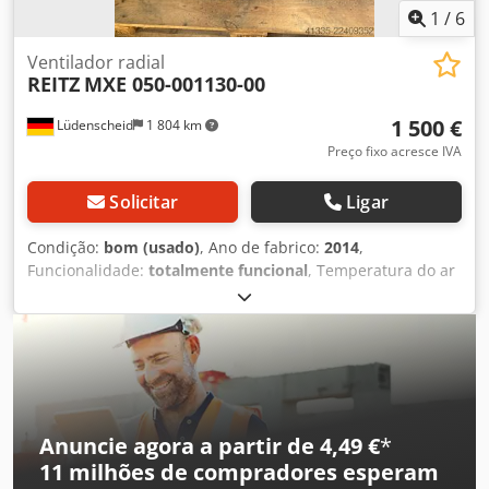
1
/
6
Ventilador radial
REITZ
MXE 050-001130-00
1 500 €
Lüdenscheid
1 804 km
Preço fixo acresce IVA
Solicitar
Ligar
Condição:
bom (usado)
, Ano de fabrico:
2014
,
Funcionalidade:
totalmente funcional
, Temperatura do ar
de admissão: 20° Densidade no coletor de admissão: 1,2
kg/m³ Vazão volumétrica: 8,3 m³/min Rotação: 2.882 1/min
Dsdezn Rfkepfx Ahmsck
Anuncie agora a partir de 4,49 €
*
11 milhões de compradores
esperam