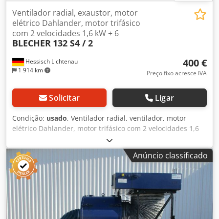
Ventilador radial, exaustor, motor
elétrico Dahlander, motor trifásico
com 2 velocidades 1,6 kW + 6
BLECHER
132 S4 / 2
400 €
Hessisch Lichtenau
1 914 km
Preço fixo acresce IVA
Solicitar
Ligar
Condição:
usado
, Ventilador radial, ventilador, motor
elétrico Dahlander, motor trifásico com 2 velocidades 1,6
kW + 6 kW BLECHER Tipo 132 S4 / 2 Para extração,
refrigeração ou ventilação Diâmetro da roda do ventilador:
Anúncio classificado
Ø 400 mm Largura da roda do ventilador: 175 mm
Diâmetro do eixo do motor: Ø 38 mm Execução do motor:
Dahlander estrela / dupla estrela Velocidade do motor:
1440 / 2870 rpm Número de polos: 8 / 4 Potência do motor:
1,6 / 6 kW Ligação de rede: 400 Volts, 50 Hz - Motor
trifásico Dahlander com 2 velocidades - Roda do ventilador