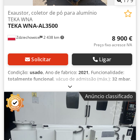
1
/
9
Exaustor, coletor de pó para alumínio
TEKA WNA
TEKA
WNA-AL3500
8 900 €
Zdziechowice
2 438 km
Preço fixo acresce IVA
Solicitar
Ligar
Condição:
usado
, Ano de fabrico:
2021
, Funcionalidade:
totalmente funcional
, vácuo de admissão (máx.):
32 mbar
,
capacidade de sucção:
3 500 m³/h
, tipo de acionamento:
elétrico
, Sistema de exaustão, aspirador e separador
Anúncio classificado
úmido para alumínio e pós explosivos da conceituada
marca TEKA. Modelo: WNA AL 3500 Destinado à limpeza de
pós com propriedades especiais, nomeadamente pós
explosivos. Aspirador de alto desempenho para a remoção
de poluentes, que funciona com base no princípio da
centrifugação. Uma das vantagens do equipamento é o
seu princípio de funcionamento simples e confiável. O