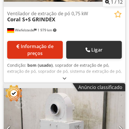
1
/
12
Ventilador de extração de pó 0,75 kW
Coral S+S
GRINDEX
Wiefelstede
1 979 km
Informação de
Ligar
preços
Condição:
bom (usado)
, soprador de extração de pó,
extração de pó, soprador de pó, sistema de extração de pó,
soprador de pó, unidade de extração de pó, filtro de fumos
de soldadura, extração de fumos de soldadura, ventilador
Anúncio classificado
de extração de fumos -Fabricante: Coral, sistema de filtro
de extração de pó de moagem a seco tipo GRINDEX -
Potência: 0,75 kW / 2810 rpm Dsderw A U Iopfx Ahmeck -
Componentes individuais: ver fotos -Dimensões:
855/750/H1085 mm -Peso: 120 kg