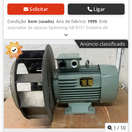
Solicitar
Ligar
Condição:
bom (usado)
, Ano de fabrico:
1999
, Este
aspirador de aparas Spänesog-SB 8151 Sistema de
extração industrial de alto desempenho do fabricante de
qualidade ESTA, modelo Spänesog-SB 8151. Este sistema é
Anúncio classificado
ideal para oficinas para a extração de aparas e pó (por
exemplo, durante o processamento de metais ou madeira).
Dcsdpfx Ahsznibwomek Dados técnicos do equipamento:
Fabricante: ESTA Apparatebau GmbH & Co. KG Modelo /
Tipo: Spänesog-SB 8151 Tensão (Volts): 400 V Potência (kW):
2,2 kW Corrente (Ampères): 4,6 A Frequência (Hz): 50 Hz
Grau de proteção: IP 54 (protegido contra poeira e salpicos
de água) Outros artigos – novos e usados – podem ser
encontrados na nossa loja! Custos de envio internacional
disponíveis mediante solicitação!
1
/
10