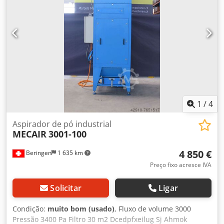
1
/
4
Aspirador de pó industrial
MECAIR
3001-100
4 850 €
Beringen
1 635 km
Preço fixo acresce IVA
Solicitar
Ligar
Condição:
muito bom (usado)
, Fluxo de volume 3000
Pressão 3400 Pa Filtro 30 m2 Dcedpfxeilug Sj Ahmok