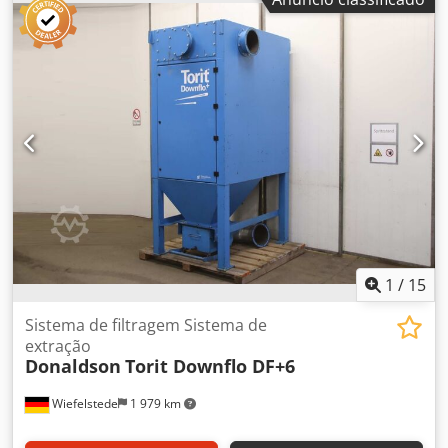
ventilador para gases de exaustão, sistema de filtragem,
sistema de despoeiramento com cartucho. - Unidade de
filtragem: - Estrutura do filtro: 1400/1995/H2100 mm -
Motor vibratório: 0,25 kW - Estrutura do funil:
1400/1995/H2350 mm Dcodpfxsw Hz T So Ahmok -
Abertura: Ø 500 mm / 500 x 220 mm - Componentes
individuais: veja fotos - Peso: 220 kg / 521 kg
1
/
15
Sistema de filtragem Sistema de
extração
Donaldson
Torit Downflo DF+6
Wiefelstede
1 979 km