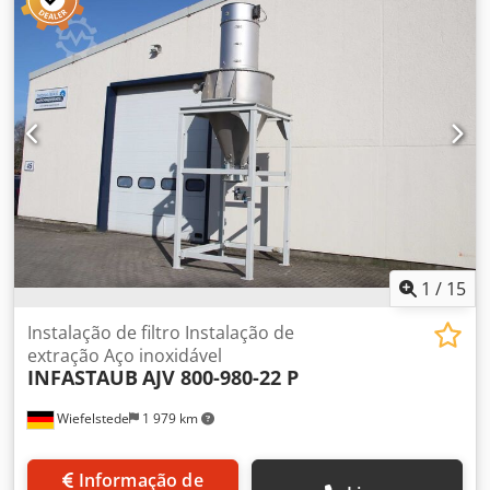
Fabricante: Oelde, sistema de extração, unidade de filtro
de extração, tipo tamanho 16 -Capacidade de ar: 22
m³/min Dodpfjryalisx Ahmjck -Motor: 1,85 kW -Velocidade:
2890 rpm -Componentes individuais: ver fotos -Dimensões:
870/480/H1250 mm -Peso: 100 kg
1
/
15
Instalação de filtro Instalação de
extração Aço inoxidável
INFASTAUB
AJV 800-980-22 P
Wiefelstede
1 979 km
Informação de