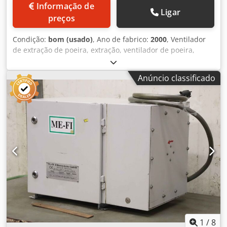
Informação de
Ligar
preços
Condição:
bom (usado)
, Ano de fabrico:
2000
, Ventilador
de extração de poeira, extração, ventilador de poeira,
sistema de extração, ventilador de poeira, unidade de
extração de poeira, separador, filtro de fumos de solda,
Anúncio classificado
extração de fumos de solda, ventilador de extração de
gases, sistema de filtragem, sistema de despoeiramento
com cartuchos - Fabricante: Donaldson, sistema de
filtragem com cartucho - Modelo: Torit Downflo DF+6 -
Potência do motor: 3 kW - Vazão volumétrica: 2500 m³/h -
Limpeza do filtro: pneumática - Abertura de extração: 3x Ø
320 mm Dcodpfx Asy Nnkvehmjk - Dimensões:
1650/1300/H2740 mm - Peso: 835 kg
1
/
8