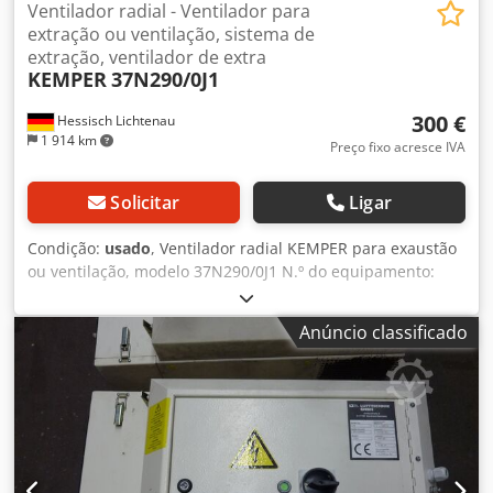
Ventilador radial - Ventilador para
extração ou ventilação, sistema de
extração, ventilador de extra
KEMPER
37N290/0J1
300 €
Hessisch Lichtenau
1 914 km
Preço fixo acresce IVA
Solicitar
Ligar
Condição:
usado
, Ventilador radial KEMPER para exaustão
ou ventilação, modelo 37N290/0J1 N.º do equipamento:
1.8011 N.º do artigo: 853.103 Ano de fabricação: aprox.
1990 Vazão de ar: 1700 m3/h Tubo de admissão: Ø 150 mm
Anúncio classificado
(diâmetro interno) Tubo de exaustão: Ø 150 mm (diâmetro
interno) Velocidade do motor: 2800 rpm Potência do motor:
0,75 kW Conexão à rede: 400 V, 50 Hz Dcjdpfszpbrwsx
Ahmsk - Carcaça em alumínio fundido - Roda do ventilador
em alumínio fundido - Construção muito robusta
Dimensões (C x L x A): 450 x 420 x 400 mm Peso: 20 kg Em
bom estado Ideal para exaustão de fumos de soldagem