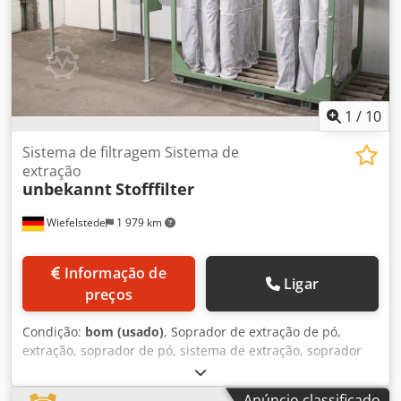
kg
1
/
10
Sistema de filtragem Sistema de
extração
unbekannt
Stofffilter
Wiefelstede
1 979 km
Informação de
Ligar
preços
Condição:
bom (usado)
, Soprador de extração de pó,
extração, soprador de pó, sistema de extração, soprador
de pó, aparelho de extração de pó, separador, filtro de
fumaça de solda, extração de fumaça de soldagem,
Anúncio classificado