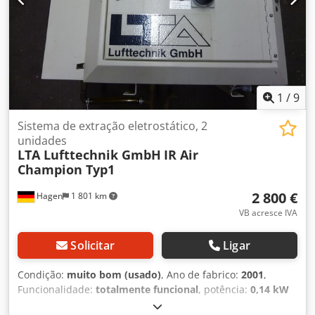
Disponíveis 2 unidades. Preço por unidade.
1
/
9
Sistema de extração eletrostático, 2
unidades
LTA Lufttechnik GmbH
IR Air
Champion Typ1
2 800 €
Hagen
1 801 km
VB acresce IVA
Solicitar
Ligar
Condição:
muito bom (usado)
, Ano de fabrico:
2001
,
Funcionalidade:
totalmente funcional
, potência:
0,14 kW
(0,19 cv)
, tensão de entrada:
230 V
, tipo de corrente de