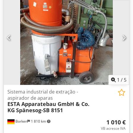
1
/
5
Sistema industrial de extração -
aspirador de aparas
ESTA Apparatebau GmbH & Co.
KG
Spänesog-SB 8151
1 010 €
Borken
1 810 km
VB acresce IVA