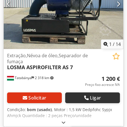
em metal - Tampa de proteção do ventilador em metal Ø
465 mm - Motor elétrico com flange de base padrão, furos
de fixação Ø 11,5 / distância dos furos 215 x 140 mm
Dcjdpfx Aezinyhohmjk Dimensões L x P x A: 570 x 465 x 465
mm Peso: 57 kg em bom estado 2 unidades disponíveis,
preço por unidade
1
/
14
Extração,Névoa de óleo,Separador de
fumaça
LOSMA ASPIROFILTER
AS 7
1 200 €
Tatabánya
2 318 km
Preço fixo acresce IVA
Solicitar
Ligar
Condição:
bom (usado)
, Motor : 1,5 kW Dedpfohc Sypjx
Ahmjck Quantidade : 2 peças Preço/unidade