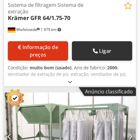
Sistema de filtragem Sistema de
extração
Krämer
GFR 64/1.75-70
Wiefelstede
1 979 km
Informação de
Ligar
preços
Condição:
muito bom (usado)
, Ano de fabrico:
2000
,
Ventilador de extração de pó, extração, ventilador de pó,
sistema de extração, ventilador de pó, aparelho de
extração de pó, separador, filtro de fumos de soldadura,
Anúncio classificado
extração de fumos de solda, ventilador de exaustão de
gases, sistema de filtragem, sistema de despoeiramento
por cartucho - Sistema de filtragem - Estrutura do filtro:
2135/2135/H2030 mm - Motor vibratório: 0,55 kW -
Estrutura do funil: 2100/2130/H2330 mm - Motorredutor de
descarga: 2,2 kW 8,7 rpm - Abertura: Ø 250 mm / 250 x 220
mm - Componentes individuais: ver fotos, sem ventilador
de extração Dcsdpfx Aew Nhbmjhmok - Peso: 320 kg / 890