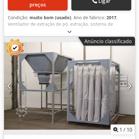
Ligar
preços
Condição:
muito bom (usado)
, Ano de fabrico:
2017
,
Ventilador de extração de pó, extração, sistema de
extração, aparelho de extração de pó, separador ciclone,
ciclone, separador, separador de pó, separador centrífugo,
Anúncio classificado
filtro de fumos de solda, extração de fumos de solda,
ventilador de extração de gases de combustão, sistema de
filtragem, sistema de despoeiramento por cartuchos,
aparelho de filtro de cartucho, filtro de cartucho -
Condição: sistema não utilizado - Fabricante: INFASTAUB,
sistema de filtragem por cartucho com limpeza
pneumática dos filtros - Tipo: AJV 800-980-22 P - Separador
ciclone: em aço inoxidável - Abertura de entrada: Ø 110
mm Dcodpfx Ahsytgrxsmek - Abertura de saída: válvula
pneumática Ø 300 mm - Dimensões: 1730/1730/H5500 mm
- Quantidade: 2 unidades disponíveis - Preço: por unidade
- Dimensões de transporte: 4 metros de carga, altura 1730
mm - Peso: 1120 kg
1
/
10