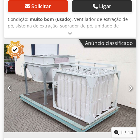
Solicitar
Ligar
Condição:
muito bom (usado)
, Ventilador de extração de
pó, sistema de extração, soprador de pó, unidade de
extração, aparelho de extração de pó, separador, filtro de
fumaça de solda, extração de fumaça de solda, ventilador
Anúncio classificado
de exaustão de gases, sistema de filtragem, unidade de
despoeiramento com cartucho -Suporte de filtro: suporte
para gaze para extração, móvel -Estrutura suportadora: em
aço inoxidável -Área de extração: dimensão interna
1900/440/A1060 mm Dcedpfoyznk Hjx Ahmok -Dimensões:
2130/530/A1830 mm -Peso: 74 kg
1
/
14