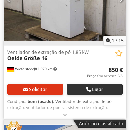
1
/
15
Ventilador de extração de pó 1,85 kW
Oelde
Größe 16
850 €
Wiefelstede
1 979 km
Preço fixo acresce IVA
Solicitar
Ligar
Condição:
bom (usado)
, Ventilador de extração de pó,
extração, ventilador de poeira, sistema de extração,
soprador de poeira, dispositivo de extração de pó, filtro de
fumos de solda, extração de fumos de solda, ventilador de
Anúncio classificado
exaustão de gases, unidade de filtro de extração -