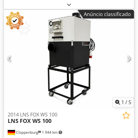
Velocidade de rotação 2850
Anúncio classificado
1
/
5
2014 LNS FOX WS 100
LNS
FOX WS 100
Cloppenburg
1 944 km