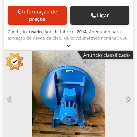
Informação de
Ligar
preços
Condição:
usado
, Ano de fabrico:
2014
, Adequado para
extração de névoa de óleo. Fluxo volumétrico nominal: 950
m³/h Nível de ruído: 71 dB(A) Velocidade: 2850 rpm
Dimensões L x P x A aprox.: 525 x 592 x 781 mm Peso
Anúncio classificado
aprox.: 55 kg Dodpfownprxex Ahmsck Carga conectada
aprox.: 0,75 kW (400 V / 50 Hz), Cor: Cinza