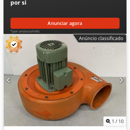
por si
Anunciar agora
*por anúncio/mês
Anúncio classificado
1
/
10