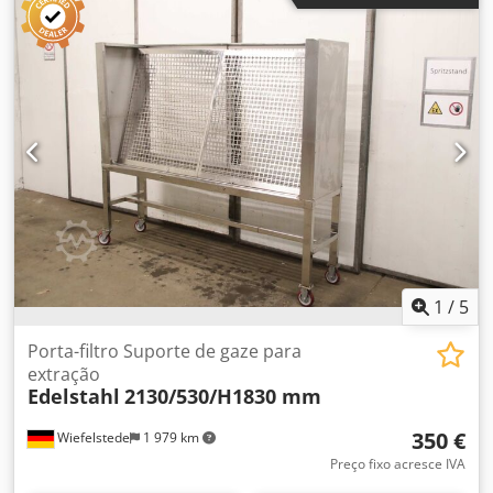
de fumaça de solda, ventilador extrator de gases de
combustão, sistema de filtragem, sistema de
dessulfuração com filtro de cartucho, dispositivo de filtro
de cartucho, filtro de cartucho -Fabricante: Zender,
sistema de filtragem com filtro de cartucho e limpeza
pneumática do filtro -Abertura de entrada: Ø 390 mm -
Abertura de saída: Ø 390 mm -Quantidade: 1 peça
disponível -Preço: por peça Dodpfjy R S E Hox Ahmock -
Dimensões para transporte: 4000/1480/A1650 mm -Peso:
700 kg
1
/
5
Porta-filtro Suporte de gaze para
extração
Edelstahl
2130/530/H1830 mm
350 €
Wiefelstede
1 979 km
Preço fixo acresce IVA