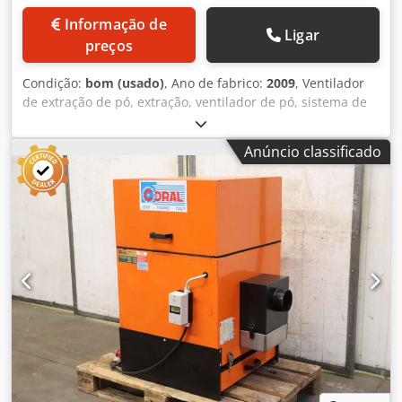
Informação de
Ligar
preços
Condição:
bom (usado)
, Ano de fabrico:
2009
, Ventilador
de extração de pó, extração, ventilador de pó, sistema de
extração, aparelho de extração de pó, separador, filtro
para fumos de solda, extração de fumos de solda,
Anúncio classificado
ventilador para gases de escape, sistema de filtragem,
sistema de despoeiramento por cartucho, aparelho de
filtro de cartucho, filtro de cartucho -Sistema de filtragem:
com vibrador -Tipo: TMS 8/10 Dcodpfx Ahsyh Hp Rjmsk -
Superfície de filtragem: 8,5 m² -Motor vibrador: Potência
0,06 kW -Conexão de entrada: Ø 200 mm -Conexão de
saída: Ø 300 mm -Dimensões: 1070/680/H2530 mm -Peso:
243 kg