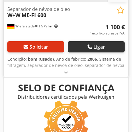
Separador de névoa de óleo
W+W
ME-FI 600
1 100 €
Wiefelstede
1 979 km
Preço fixo acresce IVA
Solicitar
Ligar
Condição:
bom (usado)
, Ano de fabrico:
2006
, Sistema de
filtragem, separador de névoa de óleo, separador de névoa
de óleo, filtro de ar, separador de névoa, separador de
névoa de óleo e emulsão, filtro de partículas suspensas -
Fabricante: W+W, sistema separador de névoa de óleo tipo
SELO DE CONFIANÇA
ME-FI 600 - Tensão: 230V / 0,15 kW - Filtro: sem filtro
Dcedpfx Aeiz Udwehmek - Quantidade: 1 unidade
Distribuidores certificados pela Werktuigen
disponível - Dimensões: 710/390/H445 mm - Peso: 38 kg