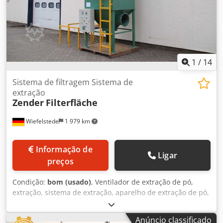
1
/
14
Sistema de filtragem Sistema de
extração
Zender
Filterfläche
Wiefelstede
1 979 km
Informação de
Ligar
preços
Condição:
bom (usado)
, Ventilador de extração de pó,
extração, sistema de extração, aparelho de extração de pó,
separador ciclónico, ciclone, separador, separador de pó,
separador centrífugo, filtro de fumaça de solda, extração
Anúncio classificado