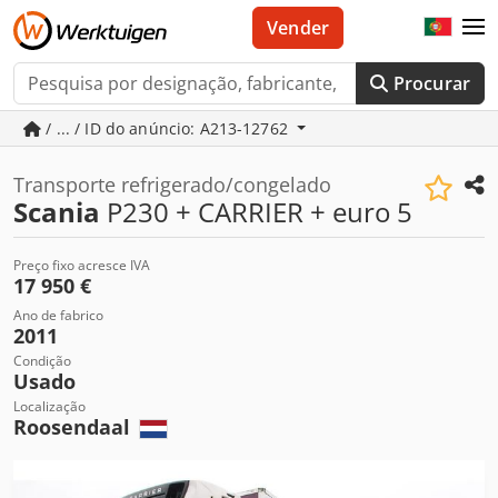
Vender
Procurar
/ ... / ID do anúncio: A213-12762
Transporte refrigerado/congelado
Scania
P230 + CARRIER + euro 5
Preço fixo acresce IVA
17 950 €
Ano de fabrico
2011
Condição
Usado
Localização
Roosendaal