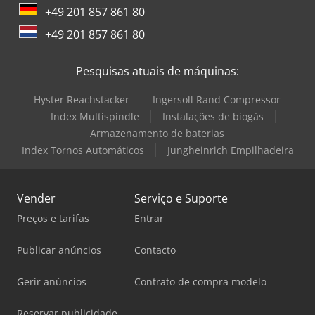
atribuídos direitos às informações fornecidas. Telefone do
+49 201 857 861 80
escritório: MÓVEL: Holandês - Inglês - Alemão - Francês -
Espanhol - Italiano) Disponível via WhatsApp e Viber.
+49 201 857 861 80
MÓVEL: Holandês) Disponível via WhatsApp e Viber. Ao
efetuar o pagamento por transferência bancária, o valor
Pesquisas atuais de máquinas:
deve ser transferido para a nossa conta bancária abaixo.
Sempre verifique os dados de pagamento apresentados
Hyster Reachstacker
Ingersoll Rand Compressor
em nosso site. Caso receba outras informações, por favor,
Index Multispindle
Instalações de biogás
entre em contato conosco. Em caso de dúvidas, ligue para
verificarmos a fatura e/ou pagamento. Dados bancários:
Armazenamento de baterias
Rabobank Laan van Limburg 2 4701BP Roosendaal IBAN:
Index Tornos Automáticos
Jungheinrich Empilhadeira
NL 89 RABO EORI/BTW/TAX: NL857401B(01) BIC/SWIFT:
RABONL2U
Vender
Serviço e Suporte
Preços e tarifas
Entrar
Publicar anúncios
Contacto
Gerir anúncios
Contrato de compra modelo
Reservar publicidade