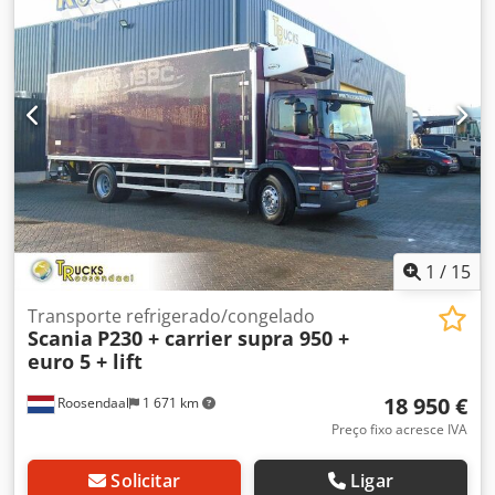
1
/
15
Transporte refrigerado/congelado
Scania
P230 + carrier supra 950 +
euro 5 + lift
18 950 €
Roosendaal
1 671 km
Preço fixo acresce IVA
Solicitar
Ligar