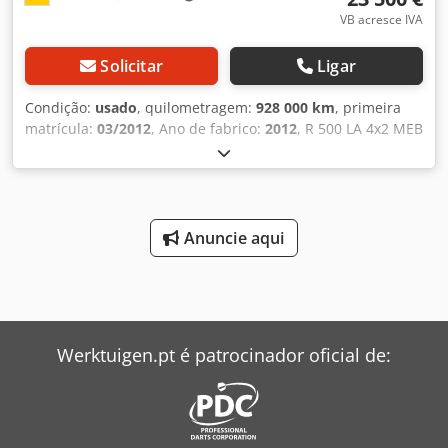
Suspensão pneumática Eixo 3: Dimensão do pneu:
VB acresce IVA
385/55R22,5; Eixo elevável; Direcional; Profundidade do
pneu esquerdo: 12 mm; Profundidade do pneu direito: 12
Solicitar
Ligar
mm; Suspensão: Suspensão pneumática Crsdpfx Aajyf Al
Sohjf Pesos Peso em vazio: 11.680 kg Carga útil: 15.320 kg
Condição:
usado
, quilometragem:
928 000 km
, primeira
Peso bruto: 27.000 kg Condição Condição técnica: boa
matrícula:
03/2012
, Ano de fabrico:
2012
, R 500 LA 4x2 MEB
Condição ótica: boa Danos: nenhum Número de chaves: 2
Topline MEGA - trator com intarder • EURO 5 • Potência:
Informações financeiras Preço de leasing: 898 € por mês
368 kW / 500 cv • Cilindrada: 15.607 cm³ • Intarder • Freio
(valor padrão, 60 meses); Consulte outras informações e
de reboque de linha (streckbremse) • Caixa de câmbio
condições Identificação Matrícula: KLEYN1 A Kleyn Trucks é
manual • Cruise control • Bloqueio do diferencial •
uma das maiores empresas independentes do mundo no
Assistente de partida em rampa • Ar-condicionado
Anuncie aqui
comércio de veículos usados. Aqui, pode escolher entre
automático • Suspensão pneumática total • Aquecedor
um inventário em constante mudança de 1200 camiões,
estacionário: água quente • Banco do motorista conforto:
veículos de reboque e reboques usados. A nossa oferta
aquecido e ventilado • 2 camas • Lanternas de sinalização •
inclui todas as marcas europeias, de diferentes anos de
Barra de luzes • Buzinas pneumáticas • Redutor de
fabrico e faixas de preço. Por que comprar na Kleyn
emissões de gases de escape • Navegador/rádio Pioneer •
Trucks? Simples! • Grande e em constante mudança •
Werktuigen.pt é patrocinador oficial de:
Rádio PX • Telefone • Porta USB • Sistema de alto-falantes
Qualidade reconhecível • Um bom preço • Práticas
HiFi • Volante multifuncional Crodpfx Aewmpq Sjahof •
comerciais corretas • Falamos vários idiomas •
Tanques de alumínio: 600 + 450 litros • Distância entre
Compreendemos os nossos clientes • Apoio na importação
eixos: 3.700 mm • Peso vazio: 8.530 kg • Peso bruto: 18.000
e transporte • (Exportação) - A matrícula é rapidamente
kg / 19.000 kg tecnicamente possível! • Rodas de alumínio