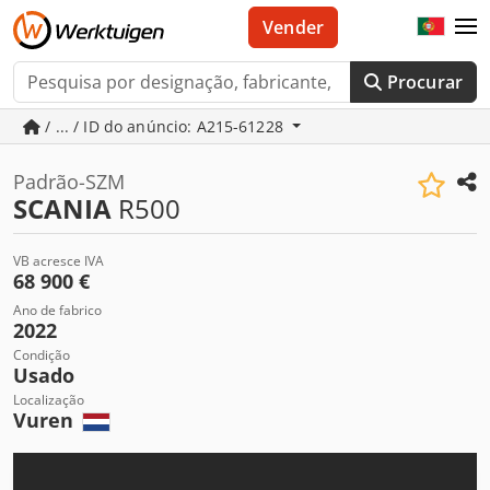
Vender
Procurar
/ ... / ID do anúncio: A215-61228
Padrão-SZM
SCANIA
R500
VB acresce IVA
68 900 €
Ano de fabrico
2022
Condição
Usado
Localização
Vuren