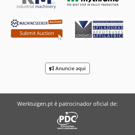
160° • Castanha especial de 6 mandíbulas recondicionada
em 03-2024 (€ 6.250) • Inclui ferramentas de operação •
Reservatório de água sobre rodas (60 litros) • Buchas de
extensão • Lâmpada halógena 230V Inclui manual de
operação, desenho de exploração, diagrama elétrico, lista
de montagem e de peças sobressalentes. Dcsdpfx Aexyhl
Sscgsk Peças de reposição e manutenção continuam
garantidas por empresa especializada!
Anuncie aqui
Werktuigen.pt é patrocinador oficial de: