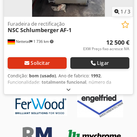
1
/
3
Furadeira de rectificação
NSC Schlumberger
AF-1
12 500 €
Nettetal
1 736 km
EXW Preço fixo acresce IVA
Solicitar
Ligar
Condição:
bom (usado)
, Ano de fabrico:
1992
,
Funcionalidade:
totalmente funcional
, número da
máquina/veículo:
1522
, tipo de corrente de entrada:
trifásico
, tensão de entrada:
400 V
, diâmetro da roda de
retificação:
225 mm
, velocidade de rotação (min.):
1 500
rpm
, peso total:
850 kg
, altura necessária:
1 400 mm
,
requisito de espaço comprimento:
1 230 mm
, largura
necessária:
850 mm
, largura da roda de moagem:
50 mm
,
gama de aperto:
85 mm
, ano da última revisão geral:
2024
,
• Faixa de retificação 13 - 85 mm / ângulo de ponta 80° -