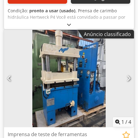
Condição:
pronto a usar (usado)
, Prensa de carimbo
hidráulica Hertweck P4 Você está convidado a passar por
aqui para ver. Ficaríamos felizes em arranjar uma empresa
de transporte econômica para você Csdpfx Aovux Spjcnorf
Anúncio classificado
organizar! Você receberá uma fatura adequada. Uma
fatura líquida também pode ser criada para clientes
estrangeiros. O pré-requisito é um número de
identificação de IVA válido. Sujeito a venda prévia. Visite
nossa loja e confira nossas outras ofertas. Os nomes de
empresas e marcas registradas fornecidos são de
propriedade de seus proprietários e são usados
exclusivamente para identificar e descrever os produtos.
Podem ocorrer desvios dos dados técnicos, bem como
erros na descrição do item e permanecem reservados
1
/
4
Imprensa de teste de ferramentas