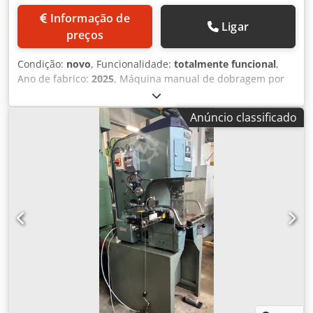
Informação de
Ligar
preços
Condição:
novo
, Funcionalidade:
totalmente funcional
,
Ano de fabrico:
2025
, Máquina manual de dobragem por
flexão Crsdpfoyr If Rjx Acnjf Construção muito robusta
Comprimento máximo de dobragem: 1270 mm Espessura
Anúncio classificado
máxima de dobra: 2 mm Acionada por pedal