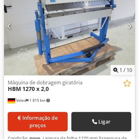
1
/
10
Máquina de dobragem giratória
HBM
1270 x 2,0
Velen
1 815 km
Informação de
Ligar
preços
Condição:
novo
, Largura da folha 1270 mm Espessura da