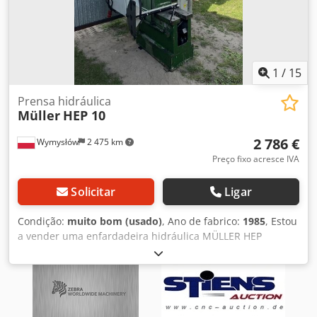
1
/
15
Prensa hidráulica
Müller
HEP 10
2 786 €
Wymysłów
2 475 km
Preço fixo acresce IVA
Solicitar
Ligar
Condição:
muito bom (usado)
, Ano de fabrico:
1985
, Estou
a vender uma enfardadeira hidráulica MÜLLER HEP
10.20.35, ano de fabrico 1985. A enfardadeira funcionou
até ao fim em ótimo estado. Revisão da prensa em 2023.
Codeudph Ijpfx Acnsrf