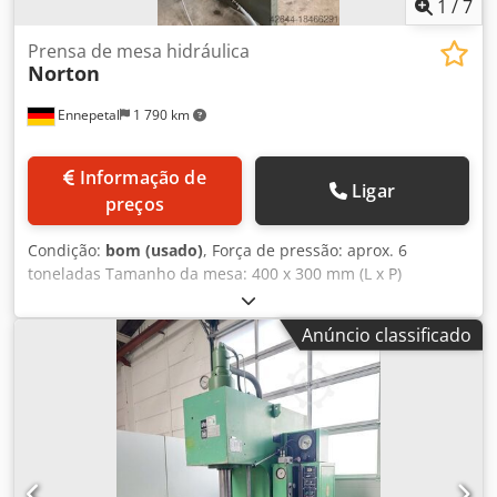
1
/
7
Prensa de mesa hidráulica
Norton
Ennepetal
1 790 km
Informação de
Ligar
preços
Condição:
bom (usado)
, Força de pressão: aprox. 6
toneladas Tamanho da mesa: 400 x 300 mm (L x P)
Abertura na mesa: Ø 133mm Tamanho do tucho: Ø 70 mm
Projeção: 178 mm Altura de instalação: 240 mm (curso na
Anúncio classificado
parte superior) Curso: 1...100 mm Peso: aprox. 480 kg
Cjdpevxvtxsfx Acnjrf Potência de acionamento: 2,2 kW
Variado • acionado hidraulicamente • Frequência de
braçadas continuamente ajustável • com tela protetora
para trabalhos de embutimento com ferramentas seguras
• com suporte de montagem ajustável em altura
(alimentação opcional)