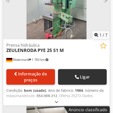
1
/
7
Prensa hidráulica
ZEULENRODA
PYE 25 S1 M
Rödermark
1 783 km
Informação de
Ligar
preços
Condição:
bom (usado)
, Ano de fabrico:
1984
, número da
máquina/veículo:
054-008-212
, Oferta 25272 Dados
Técnicos: - Força máxima de prensagem: 25 t - Curso
máximo do êmbolo: 500 mm Crsdpfx Acsy Ewtrsnjf -
Anúncio classificado
Velocidade do curso: 0 - 2,4 m/min - Retorno: 0 - 12 m/min