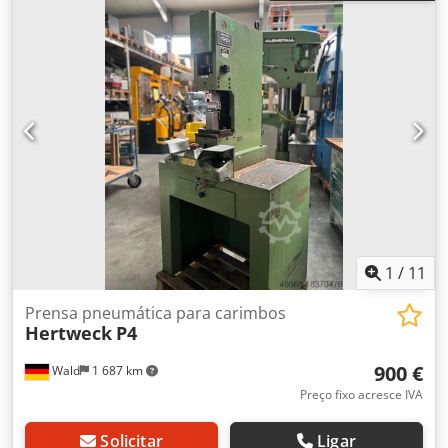
- Altura de montagem: 800 mm - Alcance até o centro do
êmbolo: 360 mm - Área de fixação do êmbolo: 440 x 360
mm - Pino de fixação do êmbolo: 40 mm - Tamanho da
mesa: 630 x 500 mm - Abertura da mesa / passagem: 180
mm - Pedal elétrico - Comando bimanual - Acionamento:
400 V / 8,75 kW - Necessidade de espaço aprox.: L 800 x A
2750 x P 1150 mm - Peso aprox. 2000 kg
1
/
11
Prensa pneumática para carimbos
Hertweck
P4
900 €
Wald
1 687 km
Preço fixo acresce IVA
Solicitar
Ligar