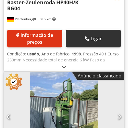
Raster-Zeulenroda
HP40H/K
BG04
Plettenberg
1 816 km
Informação de
Ligar
preços
Condição:
usado
, Ano de fabrico:
1998
, Pressão 40 t Curso
250mm Necessidade total de energia 6 kW Peso da
máquina aprox. Largura do suporte 600/350mm Superfície
da mesa 860x620 mm Superfície do carneiro 860x620 mm
Anúncio classificado
Altura da mesa 900 mm Operação com alavanca manual
Corte de pressão Crsdpfxjvnwfno Acnjf