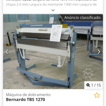
chapa 2,0 mm Largura do montante 1300 mm Largura de
abertura 48 mm Ângulo de dobragem máx. 135 ° Potência
total necessária Acionamento manual Peso da máquina
Anúncio classificado
aprox. 0,4 toneladas Cedpfxoupxcge Acnjrf Espaço
necessário aprox. 1,6 x 0,9 x 1,2 m Máquina de dobragem
de segmentos Larguras dos segmentos: 25, 35, 40, 50, 75,
100, 125, 150, 250 mm.
1
/
15
Máquina de dobramento
Bernardo
TBS 1270