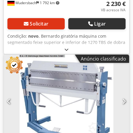
2 230 €
Mudersbach
1 792 km
VB acresce IVA
Solicitar
Ligar
Condição:
novo
, Bernardo giratória máquina com
segmentado feixe superior e inferior de 1270 TBS de dobra
Comprimento de trabalho 1270 Espessura de Max de
metal de folha (400 N / mm2) 2,0 mm Máxima largura de
Anúncio classificado
abertura 46mm Ângulo 0-135 ° de flexão Largura de 1600
mm Profundidade * 1115 mm Altura 1150mm 360 kg de
peso * com Backgauge Propriedades Crsdpfx Acsd
Hxmyonsf Top segmentado e flange para várias
possibilidades de flexão de dobra Fixação por meio de
pedal do pé, mãos permanecem livres para
posicionamento ideal da placa Universal, máquina para
trabalhar metal de folha e reparadores de dobra
Construção robusta em design moderno Manual de
máquina por padrão, as tarefas de flexão de dobra Relação
preço-desempenho ideal Mais rápido e mais fácil operação
através do identificador de dobra Fácil ajuste do raio