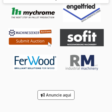
principal: Eixo elétrico com porta-ferramentas HSK 63 F
Faixa de velocidade de 600 – 24000 rpm, ajustável de
forma contínua através de um inversor Potência do motor
8,5 kW a partir de 12.000 rpm (S1) Rotação no sentido
horário/anti-horário Eixo rotativo Vector (eixo C): Para
utilização com redutores angulares. Redutor angular
Mimatik HSK 63 F Trocador de ferramentas RAPID 12
(montado na máquina) Cabeçote de perfuração F11 com
unidade de fresagem – 7 fusos verticais independentes (4
à direita e 3 à esquerda) – 4 fusos horizontais (1+1 fusos
no eixo X / 1+1 no eixo Y) Unidade de serra integrada e
independente com disco de serra DM 120 mm Mesa de
trabalho em alumínio Bomba de vácuo 250 cbm/h Potência
5,5 kW Vácuo máximo (conexão) 0,9 bar Controlo: ESA-GV
KVARA 6 com PC de escritório Interface do utilizador: Xilog
Plus Sistema operativo: Windows XP Controlo remoto por
cabo Conexão de exaustão central: 200 mm Peso: aprox.
2700 kg Espaço necessário: aprox. 5700 x 4100 x 2600 mm,
Anuncie aqui
sem armário de controlo Armário de controlo 600 x 800 x
1900 mm Dwsdpfjzr H Ivsx Amtja Local de armazenamento:
Fornecedor