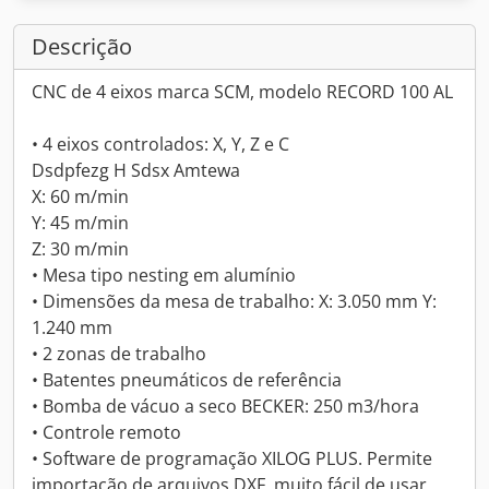
Descrição
CNC de 4 eixos marca SCM, modelo RECORD 100 AL
• 4 eixos controlados: X, Y, Z e C
Dsdpfezg H Sdsx Amtewa
X: 60 m/min
Y: 45 m/min
Z: 30 m/min
• Mesa tipo nesting em alumínio
• Dimensões da mesa de trabalho: X: 3.050 mm Y:
1.240 mm
• 2 zonas de trabalho
• Batentes pneumáticos de referência
• Bomba de vácuo a seco BECKER: 250 m3/hora
• Controle remoto
• Software de programação XILOG PLUS. Permite
importação de arquivos DXF, muito fácil de usar