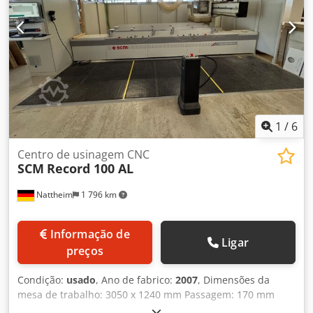
1
/
6
Centro de usinagem CNC
SCM
Record 100 AL
Nattheim
1 796 km
Informação de
Ligar
preços
Condição:
usado
, Ano de fabrico:
2007
, Dimensões da
mesa de trabalho: 3050 x 1240 mm Passagem: 170 mm
Curso X-Y-Z: 3500 x 1790 x 340 mm Unidade de fresagem