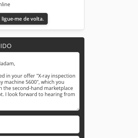
nline
 ligue-me de volta.
DIDO