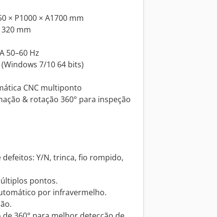
50 × P1000 × A1700 mm
× 320 mm
 A 50–60 Hz
 (Windows 7/10 64 bits)
mática CNC multiponto
inação & rotação 360° para inspeção
feitos: Y/N, trinca, fio rompido,
ltiplos pontos.
tomático por infravermelho.
ção.
 de 360° para melhor detecção de