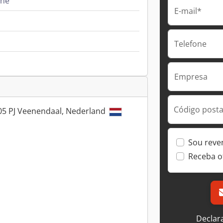
ine
E-mail*
Telefone
Empresa
Código postal
905 PJ Veenendaal, Nederland
Sou reve
Receba o
Declar