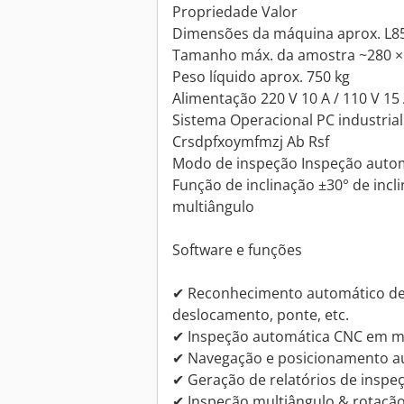
Propriedade Valor
Dimensões da máquina aprox. L8
Tamanho máx. da amostra ~280 
Peso líquido aprox. 750 kg
Alimentação 220 V 10 A / 110 V 15
Sistema Operacional PC industrial
Crsdpfxoymfmzj Ab Rsf
Modo de inspeção Inspeção auto
Função de inclinação ±30° de incl
multiângulo
Software e funções
✔ Reconhecimento automático de de
deslocamento, ponte, etc.
✔ Inspeção automática CNC em mú
✔ Navegação e posicionamento au
✔ Geração de relatórios de inspe
✔ Inspeção multiângulo & rotação