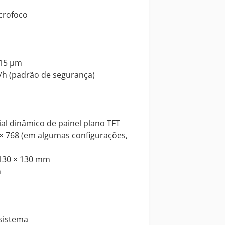
icrofoco
 15 µm
v/h (padrão de segurança)
ial dinâmico de painel plano TFT
 × 768 (em algumas configurações,
~130 × 130 mm
m
 sistema