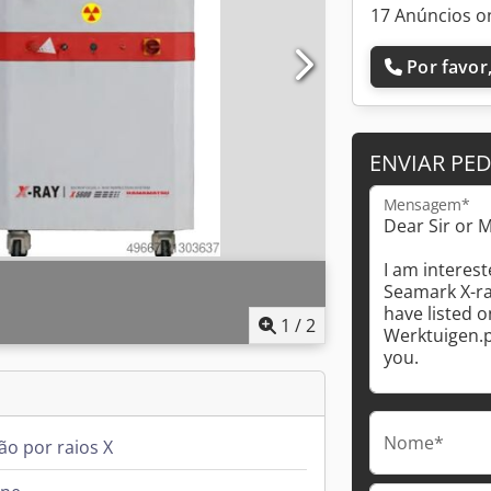
17 Anúncios o
Por favor,
ENVIAR PE
Mensagem*
1
/
2
Nome*
ão por raios X