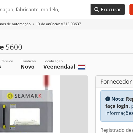
Procurar
inas de automação
ID do anúncio: A213-03637
e
5600
 fabrico
Condição
Localização
6
Novo
Veenendaal
Fornecedor
Nota:
Re
faça login,
p
informações
Registrado de