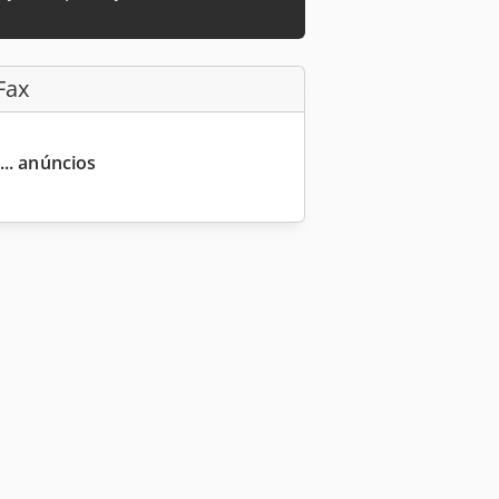
Fax
... anúncios