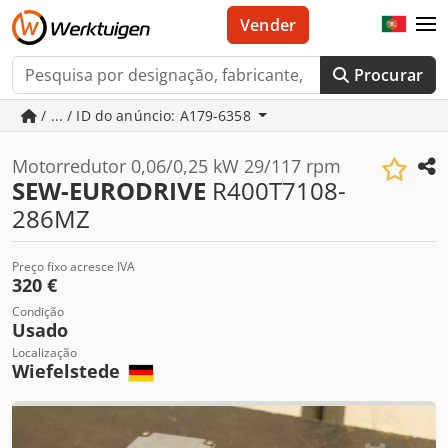
Vender
Procurar
/ ... / ID do anúncio: A179-6358
Motorredutor 0,06/0,25 kW 29/117 rpm
SEW-EURODRIVE
R400T7108-
286MZ
Preço fixo acresce IVA
320 €
Condição
Usado
Localização
Wiefelstede