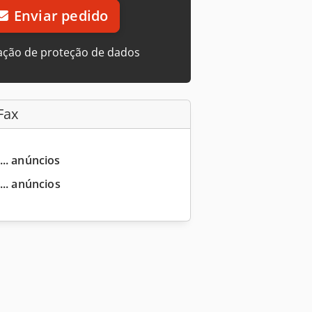
Enviar pedido
ação de proteção de dados
Fax
... anúncios
... anúncios