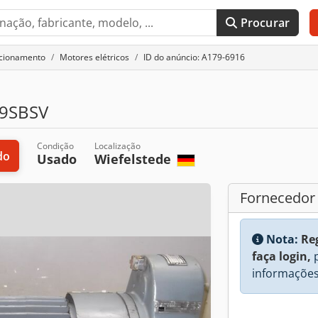
Procurar
acionamento
Motores elétricos
ID do anúncio: A179-6916
9SBSV
Condição
Localização
do
Usado
Wiefelstede
Fornecedor
Nota:
Re
faça login,
p
informações