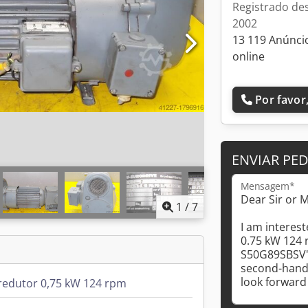
Registrado de
2002
13 119 Anúnci
online
Por favor,
ENVIAR PE
Mensagem*
1
/
7
edutor 0,75 kW 124 rpm