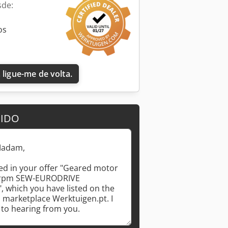
sde:
os
 ligue-me de volta.
DIDO