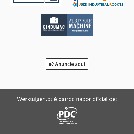
Anuncie aqui
Werktuigen.pt é patrocinador oficial de: