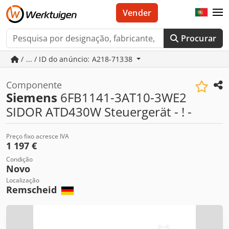
Vender
Procurar
/ ... / ID do anúncio: A218-71338
Componente
Siemens
6FB1141-3AT10-3WE2
SIDOR ATD430W Steuergerät - ! -
Preço fixo acresce IVA
1 197 €
Condição
Novo
Localização
Remscheid