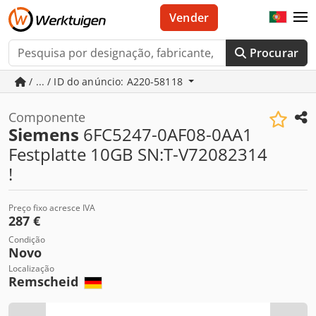
Vender
Procurar
/ ... / ID do anúncio: A220-58118
Componente
Siemens
6FC5247-0AF08-0AA1
Festplatte 10GB SN:T-V72082314
!
Preço fixo acresce IVA
287 €
Condição
Novo
Localização
Remscheid