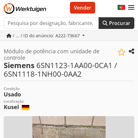
Vender
Procurar
/ ... / ID do anúncio: A222-73667
Módulo de potência com unidade de
controle
Siemens
6SN1123-1AA00-0CA1 /
6SN1118-1NH00-0AA2
Condição
Usado
Localização
Kusel