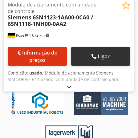
Módulo de acionamento com unidade
de controle
Siemens
6SN1123-1AA00-0CA0 /
6SN1118-1NH00-0AA2
Kusel
1 672 km
Informação de
Ligar
preços
Condição:
usado
, Módulo de acionamento Siemens
SIMODRIVE 611 usado, com unidade de controlo para
sistemas servoindustriais e CNC. Fabricante: Siemens
Série: SIMODRIVE 611 Tipo de produto: Módulo de
acionamento / Controlo Modelo da unidade de potência:
6SN1123-1AA00-0CA0 Modelo do controlo: 6SN1118-
1NH00-0AA2 Sistema: SIMODRIVE 611 Design: Módulo de
encaixe Montagem: Montagem em quadro elétrico Crsdpfx
Aezlt Iief Rof Arrefecimento: Arrefecido por ar