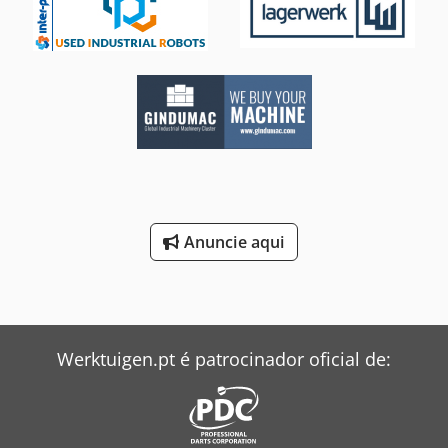
Anuncie aqui
Werktuigen.pt é patrocinador oficial de: