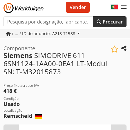
Vender
Procurar
/ ... / ID do anúncio: A218-71588
Componente
Siemens
SIMODRIVE 611
6SN1124-1AA00-0EA1 LT-Modul
SN: T-M32015873
Preço fixo acresce IVA
418 €
Condição
Usado
Localização
Remscheid