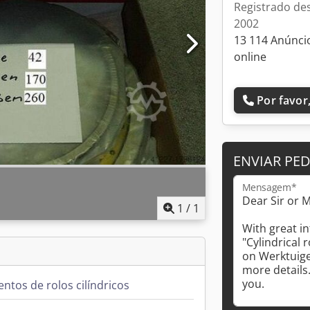
Registrado de
2002
13 114 Anúnci
online
Por favor,
ENVIAR PE
Mensagem*
1
/
1
ntos de rolos cilíndricos