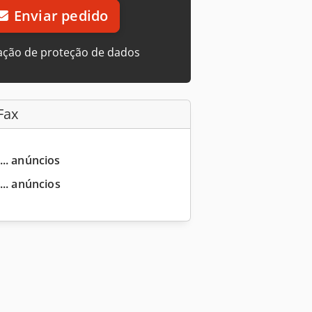
Enviar pedido
ação de proteção de dados
Fax
... anúncios
... anúncios