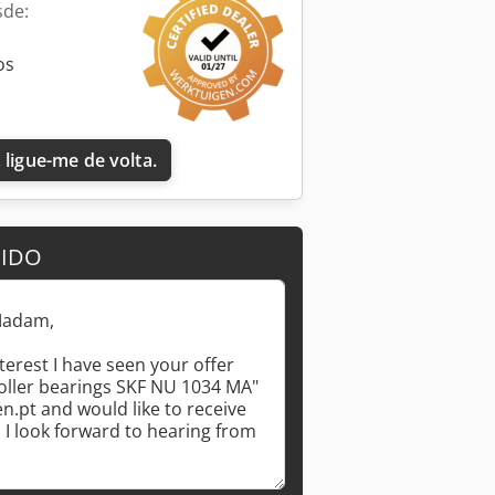
sde:
os
Solicitar mais imagens
 ligue-me de volta.
DIDO