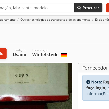
Procurar
acionamento
Outras tecnologias de transporte e de acionamento
ID do anú
Condição
Localização
do
Usado
Wiefelstede
Fornecedor
Nota:
Re
faça login,
p
informações