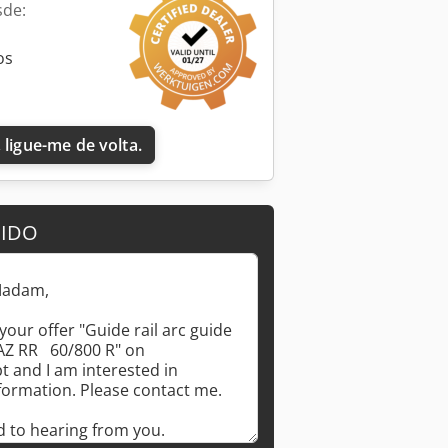
sde:
os
 ligue-me de volta.
DIDO