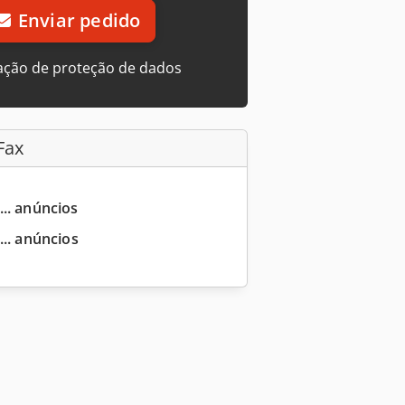
Enviar pedido
ação de proteção de dados
Fax
... anúncios
... anúncios