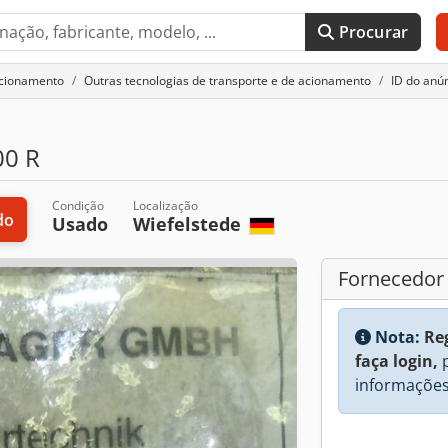
Procurar
acionamento
Outras tecnologias de transporte e de acionamento
ID do anú
00 R
Condição
Localização
do
Usado
Wiefelstede
Fornecedor
Nota:
Re
faça login,
p
informações