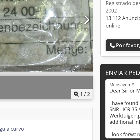
Registrado de
2002
13 112 Anúnci
online
Por favor,
ENVIAR PE
Mensagem*
1
/
2
-guia curvo