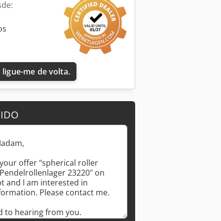
sde:
os
Solicitar mais imagens
 ligue-me de volta.
DIDO