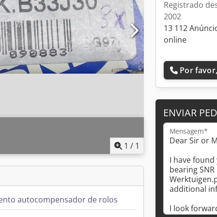
Registrado de
2002
13 112 Anúnci
online
Por favor,
ENVIAR PE
Mensagem*
1
/
1
ento autocompensador de rolos