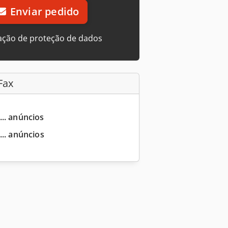
Enviar pedido
ação de proteção de dados
Fax
... anúncios
... anúncios