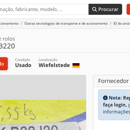
Procurar
acionamento
Outras tecnologias de transporte e de acionamento
ID do anú
 rolos
23220
Condição
Localização
do
Usado
Wiefelstede
Fornecedor
Nota:
Re
faça login,
p
informações