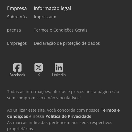
50 L/min. Filtração de papel e magnética. E30A –
Empresa
Informação legal
transportador de cavacos FL8000, transportador de correia
com articulação. Largura de 350 mm. PW11B – sistema de
Sobre nós
Impressum
área de trabalho oscilante. PM2 x 2 – Máquina preparada
pela Soraluce para a inclusão de duas mesas rotativas.
prensa
Termos e Condições Gerais
Iluminação da área de trabalho. Sistema de refrigeração
do armário elétrico. Ilum
Empregos
Declaração de proteção de dados
Facebook
X
LinkedIn
Todas as informações, ofertas e preços nesta página são
sem compromisso e não vinculativos!
Ao utilizar este site, você concorda com nossos
Termos e
Condições
e nossa
Política de Privacidade
.
As marcas indicadas pertencem aos seus respectivos
proprietários.