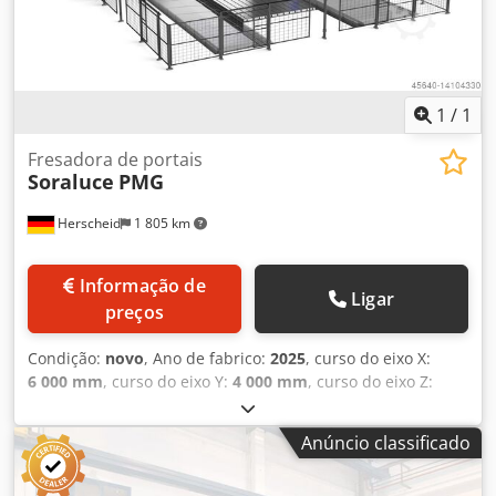
1
/
1
Fresadora de portais
Soraluce
PMG
Herscheid
1 805 km
Informação de
Ligar
preços
Condição:
novo
, Ano de fabrico:
2025
, curso do eixo X:
6 000 mm
, curso do eixo Y:
4 000 mm
, curso do eixo Z:
1 500 mm
, (distância entre colunas da máquina 3.520 mm)
Z= 1.500 mm Controlo Heidenhain Motor em linha
Anúncio classificado
arrefecido a água 43 kW / 900 Nm Cabeça de fresagem de
indexação automática 6.000 min-1 / 2 planos, 90°|45° /