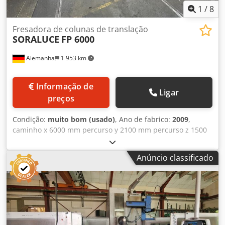
1
/
8
Fresadora de colunas de translação
SORALUCE
FP 6000
Alemanha
1 953 km
Informação de
Ligar
preços
Condição:
muito bom (usado)
, Ano de fabrico:
2009
,
caminho x 6000 mm percurso y 2100 mm percurso z 1500
mm Controlo HEIDENHAIN iTNC 530 Avanço 2- 20 m/min
Velocidades do fuso 20 -4000 rpm Dimensões da mesa -
Anúncio classificado
longitudinal 7000 mm Dimensões da mesa - transversal
2000 mm Potência total necessária 79 kW Peso da máquina
aprox. 55 toneladas Cedpfx Aqovwgl Aogjha Espaço
necessário aprox. 15 x 7 x 4,6 m A SORALUCE FP6000 está
em muito bom estado. Acessórios opcionais: # Ângulo de
fixação: 5'000.-€ # Cubo de fixação: 2'000.-€ # Várias
ferramentas e bancada de trabalho: 2'000.-€ Descrição: -