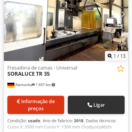
Espaço necessário aprox.: 10,7 x 5,2 x 4,6 m Peso da
máquina aprox.: 30 t Centro de usinagem de montante
móvel universal, com cabeçote de fresagem universal,
indexação de 2,5° em cada eixo, lubrificação ar-óleo,
palpador 3D sem fio M&H 20.41, plataforma de operador
móvel, transportador de cavacos, volante eletrônico,
LUBRIX MMS, 2 ângulos de apoio 1.000 x 400 mm, aprox.
29.800 horas de funcionamento, aprox. 11.000 horas de
eixo principal disponível para inspeção sob energia no
1
/
13
local
Fresadora de camas - Universal
SORALUCE
TR 35
Alemanha
1 697 km
Informação de
Ligar
preços
Condição:
usado
, Ano de fabrico:
2018
, Dados técnicos:
Curso X: 3500 mm Curso Y: 1300 mm Chodpozipkbjfx