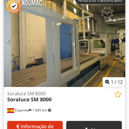
mm/min Avanço de trabalho 5000 mm/min Dimensão da
mesa - longitudinal 3860 mm Dimensão da mesa -
transversal 1000 mm Comando HEIDENHAIN TNCi530
Chjdoykvayopfx Aqgja Peso da máquina aprox. 24 t
Dimensão da área necessária aprox. 8000 x 5000 x 4000
mm Este SORALUCE está em boas condições e 100%
funcional. A máquina pode ser inspecionada sob energia,
mediante acordo com o vendedor.
1
/
12
Soraluce SM 8000
Soraluce
SM 8000
Espanha
1 685 km
Informação de