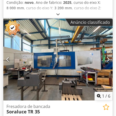
Condição:
novo
, Ano de fabrico:
2025
, curso do eixo X:
8 000 mm
, curso do eixo Y:
3 200 mm
, curso do eixo Z:
1 600 mm
, Heidenhain TNC 7 Motor inline com
refrigeração a água 43 kW / 900 Nm Percursos dos eixos:
Anúncio classificado
Chedpfx Asqy Hineqgea X = 8000 Y = 3.200 Z = 1.600
Cabeçotes de fresagem: 0,001°x0,001 6.000 rpm Outros
equipamentos: Trocador de ferramentas para 60 posições
1 transportador de cavacos Mesas NC opcionais Campos
de placas Mesas giratórias tipo carrossel Opcional:
Sistema totalmente automático de troca de cabeçote de
fresagem Processamento pendular Proteção contra
respingos Pacotes tecnológicos de suporte ao operador
1
/
6
Fresadora de bancada
Soraluce
TR 35