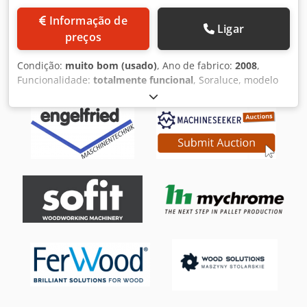
Informação de
Ligar
preços
Condição:
muito bom (usado)
, Ano de fabrico:
2008
,
Funcionalidade:
totalmente funcional
, Soraluce, modelo
FL8000, coluna móvel de alta performance, fresadora CNC
de tipo horizontal. CURSO (X) 7.500 mm CURSO (Y) 1.400
mm CURSO (Z) 1.000 mm DESLOCAMENTO RÁPIDO (X,Y,Z)
25.000 mm/min FAIXA DE AVANÇO DE TRABALHO (X,Y,Z) 1 –
10.000 mm/min TAXA DE ACELERAÇÃO (Instantânea, não
máxima) 1 m/s² VELOCIDADE DO MANDRIL 20 - 4.000 Rpm
CONE DO MANDRIL ISO 50 POTÊNCIA DO MANDRIL 28 Kw
NC15C - HEIDENHAIN iTNC 530 (Ecrã TFT plano de 15,1"
com comandos digitais). Versão com processador único.
Preparado para uma máquina com 10 motores (9 eixos
CNC + motor do mandril). Painel principal com botões de
pressão operados individualmente para os eixos lineares
(X+, X-, Y+, Y-, Z+, Z-) Opção K20 para o i530M. Servomotor
digital CA independente Heidenhain para cada eixo.
Volante eletrónico portátil HEIDENHAIN HR-410 com cabo