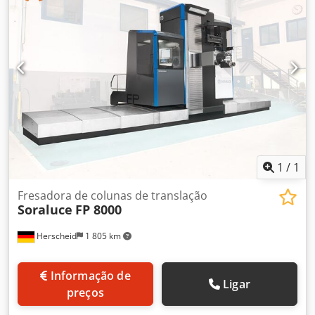
0,001° x 0,001° Caixa de proteção de 3 lados Volante de
cabo 2 x transportador de aparas Trocador de 60
ferramentas Csdpsqrq Emefx Aqgjha
1
/
1
Fresadora de colunas de translação
Soraluce
FP 8000
Herscheid
1 805 km
Informação de
Ligar
preços