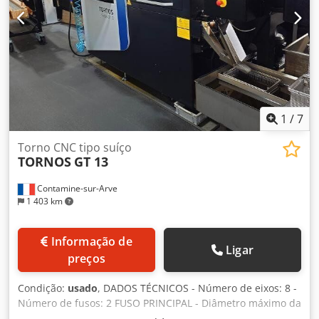
1
/
7
Torno CNC tipo suíço
TORNOS
GT 13
Contamine-sur-Arve
1 403 km
Informação de
Ligar
preços
Condição:
usado
, DADOS TÉCNICOS - Número de eixos: 8 -
Número de fusos: 2 FUSO PRINCIPAL - Diâmetro máximo da
barra: 13 [mm] - Comprimento máximo de usinagem: 190