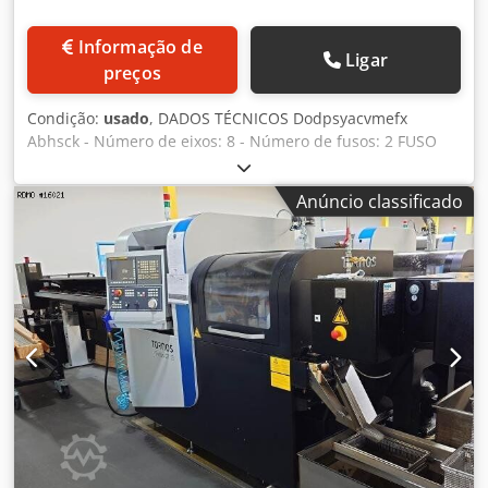
Horas ligadas: 46.739 [h] - Horas do fuso: 16.560 [h]
ACESSÓRIOS - Comando: Fanuc 31i-B - Lâmpada de status
Informação de
Ligar
tricolor - Motorização das ferramentas acionadas nos: S11,
preços
S21, S51 - Bucha guia motorizada - Remoção de peças -
Ejetor de peças - Correia transportadora de peças -
Condição:
usado
, DADOS TÉCNICOS Dodpsyacvmefx
Transportador de cavacos - Tanque de líquido
Abhsck - Número de eixos: 8 - Número de fusos: 2 FUSO
refrigerante: KNOLL * com bomba de alta pressão * com
PRINCIPAL - Diâmetro máx. da barra: 13 mm -
filtro de papel - Carregador de barras: TORNOS SBF326-
Comprimento máx. de usinagem: 190 mm - Velocidade do
3.2M - Sistema de combate a incêndio* Obs.:
Anúncio classificado
fuso: 15.000 rpm - Potência do acionamento do fuso: 4 kW -
Funcionamento não garantido. Deve ser verificado por uma
Resolução mínima do eixo C: 0,001 graus FUSO CONTRA
empresa qualificada pelo comprador. - Transformador
(SUBSPINDEL) - Diâmetro máx. da barra: 13 mm -
elétrico
Velocidade do fuso: 15.000 rpm - Potência do acionamento
do fuso: 4 kW - Resolução mínima do eixo C: 0,001 graus
SUPORTE DE BUCHA 1 - Número de posições: 8 - Número
de posições motorizadas: 3 - Velocidade das ferramentas
acionadas: 6.000 rpm - Potência das ferramentas
acionadas: 1 kW SUPORTE DE BUCHA 2 - Número de
posições: 8 - Número de posições motorizadas: 2 -
Velocidade das ferramentas acionadas: 6.000 rpm -
Potência das ferramentas acionadas: 1 kW DISPOSITIVO
FRONTAL - Número de posições: 4