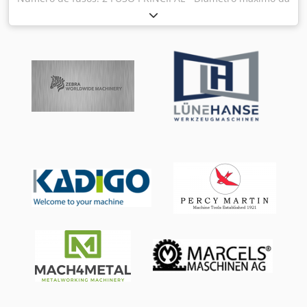
pressão * com filtro de papel - Magazine de barras:
barra: 13 [mm] - Comprimento máximo de usinagem: 190
TORNOS SBF326-3.2M - Sistema de extinção de incêndio *
[mm] - Velocidade do fuso: 15000 [rpm] - Potência do
OBS: Funcionalidade não garantida. Deve ser verificada
motor do fuso: 4 [kW] - Resolução mínima do eixo C: 0,001
por uma empresa qualificada indicada pelo comprador.
[graus] CONTRAFUSO - Diâmetro máximo da barra: 13
[mm] - Velocidade do fuso: 15000 [rpm] - Potência do
motor do fuso: 4 [kW] - Resolução mínima do eixo C: 0,001
[graus] SUPORTE DE BUCHAS 1 - Número de posições: 8 -
Número de posições motorizadas: 3 - Velocidade das
ferramentas acionadas: 6000 [rpm] - Potência das
ferramentas acionadas: 1 [kW] SUPORTE DE BUCHAS 2 -
Número de posições: 8 - Número de posições motorizadas:
2 - Velocidade das ferramentas acionadas: 6000 [rpm] -
Potência das ferramentas acionadas: 1 [kW] DISPOSITIVO
FRONTAL - Número de posições: 4 USINAGEM CONTRÁRIA -
Número de posições: 8 - Número de posições motorizadas:
4 - Velocidade das ferramentas acionadas: 6000 [rpm] -
Potência das ferramentas acionadas: 0,75 [kW]
ALIMENTAÇÃO ELÉTRICA - Tensão de alimentação: 400 [V] -
Potência total: 26 [kVA] PESO E DIMENSÕES - Espaço
ocupado: 2170 x 1140 [mm] - Altura da máquina: 1890
[mm] - Peso da máquina: 2800 [kg] HORAS DA MÁQUINA -