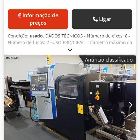
Horas ligadas: 59.001 [h] - Horas de trabalho do fuso:
19.963 [h] ACESSÓRIOS - Comando: Fanuc 31i-B - Torre de
Informação de
Ligar
sinalização tricolor - Motorização das ferramentas
preços
acionadas em: S11, S21, S51 - Bucha guia acionada -
Extração de peças - Ejetor de peças - Esteira
Condição:
usado
, DADOS TÉCNICOS - Número de eixos: 8 -
transportadora de peças - Transportador de cavacos -
Número de fusos: 2 FUSO PRINCIPAL - Diâmetro máximo da
Tanque de fluido de refrigeração: KNOLL * com bomba de
barra: 13 [mm] - Comprimento máximo usinável: 190 [mm]
alta pressão * com filtro de papel - Alimentador de barras:
- Velocidade do fuso: 15.000 [rpm] - Potência do motor do
FMB Minimag20/3200 - Sistema de extinção de incêndio *
Anúncio classificado
fuso: 4 [kW] - Resolução mínima do eixo C: 0,001 [graus]
NB: Funcionamento não garantido. Deve ser inspecionado
FUSO CONTRÁRIO - Diâmetro máximo da barra: 13 [mm] -
por uma empresa qualificada do comprador. -
Velocidade do fuso: 15.000 [rpm] - Potência do motor do
Transformador elétrico
fuso: 4 [kW] - Resolução mínima do eixo C: 0,001 [graus]
SUPORTE DE BUCHAS 1 - Número de posições: 8 - Número
de posições motorizadas: 3 - Velocidade das ferramentas
acionadas: 6.000 [rpm] - Potência das ferramentas
acionadas: 1 [kW] SUPORTE DE BUCHAS 2 - Número de
posições: 8 - Número de posições motorizadas: 2 -
Velocidade das ferramentas acionadas: 6.000 [rpm]
Dedoyacu Nopfx Abhjck - Potência das ferramentas
acionadas: 1 [kW] APARELHO FRONTAL - Número de