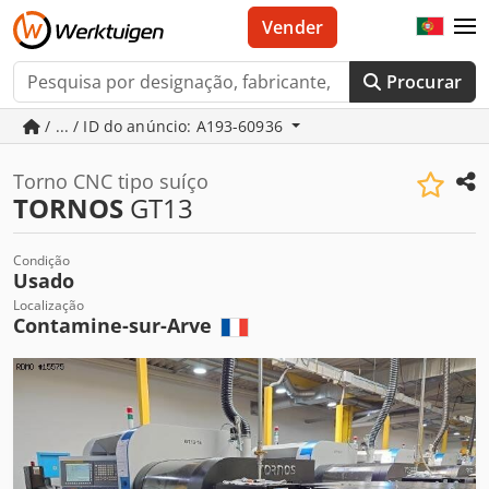
Vender
Procurar
/ ... / ID do anúncio: A193-60936
Torno CNC tipo suíço
TORNOS
GT13
Condição
Usado
Localização
Contamine-sur-Arve