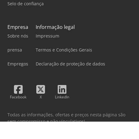
Selo de confiança
Empresa
Informação legal
Sobre nós
Impressum
prensa
Termos e Condições Gerais
Empregos
Declaração de proteção de dados
Facebook
X
LinkedIn
Todas as informações, ofertas e preços nesta página são
sem compromisso e não vinculativos!
Ao utilizar este site, você concorda com nossos
Termos e