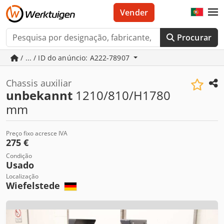
Vender
Procurar
/ ... / ID do anúncio: A222-78907
Chassis auxiliar
unbekannt
1210/810/H1780
mm
Preço fixo acresce IVA
275 €
Condição
Usado
Localização
Wiefelstede