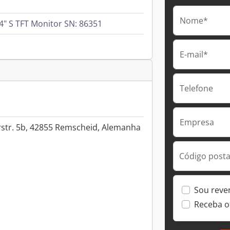
Nome*
" S TFT Monitor SN: 86351
E-mail*
Telefone
Empresa
rstr. 5b, 42855 Remscheid, Alemanha
Código postal
Sou reve
Receba o