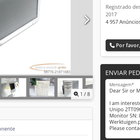
Registrado de
2017
4 957 Anúncios
Por favor,
ENVIAR PE
Mensagem*
1
/
8
nente