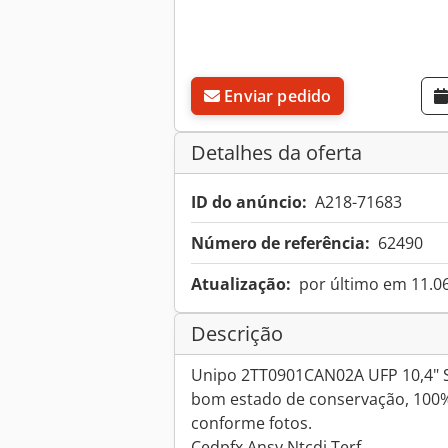
Enviar pedido
Detalhes da oferta
ID do anúncio:
A218-71683
Número de referência:
62490
Atualização:
por último em 11.0
Descrição
Unipo 2TT0901CAN02A UFP 10,4" S
bom estado de conservação, 100%
conforme fotos.
Cedpfx Ansy Ntcdj Terf