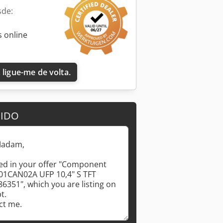
sde:
 online
 ligue-me de volta.
DIDO