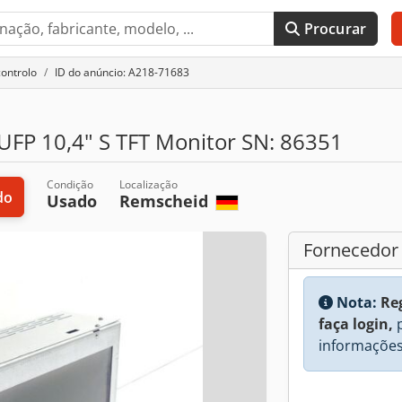
Procurar
controlo
ID do anúncio: A218-71683
P 10,4" S TFT Monitor SN: 86351
Condição
Localização
do
Usado
Remscheid
Fornecedor
Nota:
Re
faça login,
p
informações