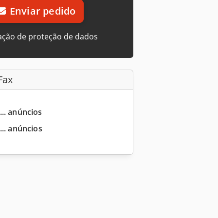
Enviar pedido
ação de proteção de dados
Fax
... anúncios
... anúncios