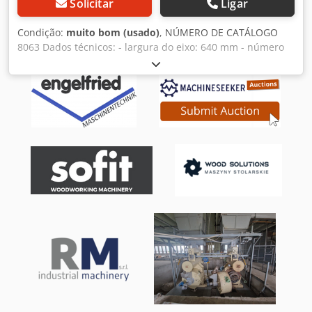
Solicitar
Ligar
Condição:
muito bom (usado)
, NÚMERO DE CATÁLOGO
8063 Dados técnicos: - largura do eixo: 640 mm - número
de facas: 4 unidades - espessura máxima da peça a
processar: 300 mm – parte superior: - catracas - eixo de
alimentação dentado, de tração, rotativo - pressionador -
eixo de desbaste - pressionador - eixo de descarga liso, de
tração, de borracha - visor digital da espessura do
desbaste - motor: 7,5 kW - freio elétrico - elevação elétrica
da mesa - 4 tipos de velocidade de rotação:
5000/8000/12000/19000 m/min Dedpfx Aezrwdneqgskr -
diâmetro da saída de extração: 160 mm - dimensões
(comprimento/largura/altura): 1400x1100x1250 mm - peso:
955 kg Vantagens: - fabricação italiana - visor elétrico da
espessura do desbaste - elevação elétrica da mesa - sem
pintura - desengrossadeira usada, em excelente estado,
documentação original DTR Preço líquido: 32900 PLN Preço
líquido: 7835 EUR, dependendo da taxa de câmbio de 4,20
EUR (Os preços podem variar em função de maiores
flutuações)