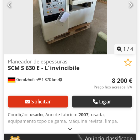
1
/
4
Planeador de espessuras
SCM
S 630 E - L´invincibile
8 200 €
Gerolzhofen
1 870 km
Preço fixo acresce IVA
Solicitar
Ligar
Condição:
usado
, Ano de fabrico:
2007
, usada,
equipamento topo de gama, Máquina revista, limpa,
completamente ajustada Teste de planificação possível
com eixo de faca Tersa grande altura de aplainamento
Anúncio classificado