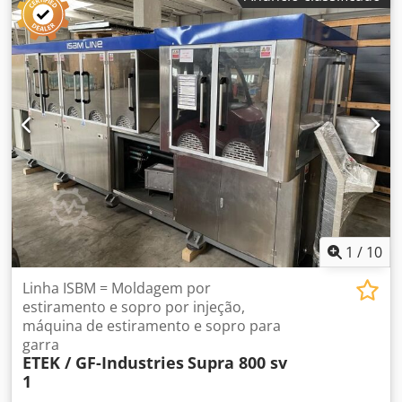
ou folha de PET / PP / PS PET: Faixa de espessura: 0,25 - 2,2
mm Saída: 2.000 kg/h Largura máxima da folha: 1600 mm
Extrusora: RZE 120 mm Alimentação elétrica: 3 x 480 V 60
Hz com N Largura do rolo de calendário: 1800 mm
Diâmetros do rolo de calendário: 450 / 700 / 700 mm
Largura máxima da folha do banho de silício: 1600 mm
Faixa de espessura da folha do banho de silício: 0,15 - 1,5
mm Enrolador de 4 posições WOB 1800 para enrolamento
de banda dupla incluído. Todos os detalhes estão sujeitos
a alterações e/ou erros. Todos os equipamentos estão
sujeitos à disponibilidade e/ou venda prévia.
1
/
10
Linha ISBM = Moldagem por
estiramento e sopro por injeção,
máquina de estiramento e sopro para
garra
ETEK / GF-Industries
Supra 800 sv
1