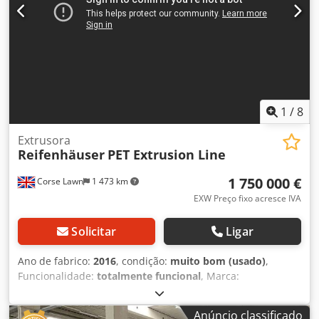
1
/
8
Extrusora
Reifenhäuser
PET Extrusion Line
1 750 000 €
Corse Lawn
1 473 km
EXW Preço fixo acresce IVA
Solicitar
Ligar
Ano de fabrico:
2016
, condição:
muito bom (usado)
,
Funcionalidade:
totalmente funcional
, Marca:
Reifenhauser Dedpfx Aovbcbueb Sock Modelo: Mirex-MT-V
1-RZE 120-1800 Ano: 2016 Condição: Excelente Uso: Folha
Anúncio classificado