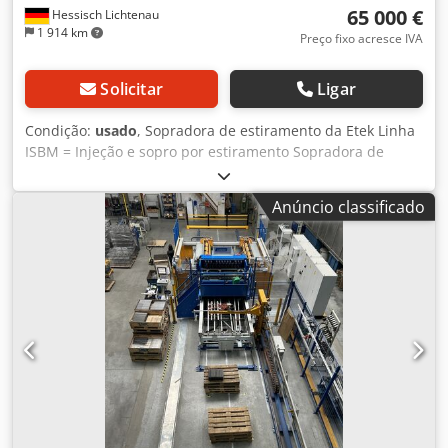
65 000 €
Hessisch Lichtenau
1 914 km
Preço fixo acresce IVA
Solicitar
Ligar
Condição:
usado
, Sopradora de estiramento da Etek Linha
ISBM = Injeção e sopro por estiramento Sopradora de
estiramento para garrafas PET descartáveis a partir de
pré-formas PET Dedpfx Abokucxle Ssck Sopradora de
Anúncio classificado
estiramento para produção rotativa Fabricante: ETEK / GF-
Industries Tipo Supra 800 sv 1 Número de série: 22000225
Ano de fabricação: 2012 Potência: 90 kW Conexão elétrica:
400 Volt, 50 Hz Peso líquido aprox. 6000 kg Estado como
nova