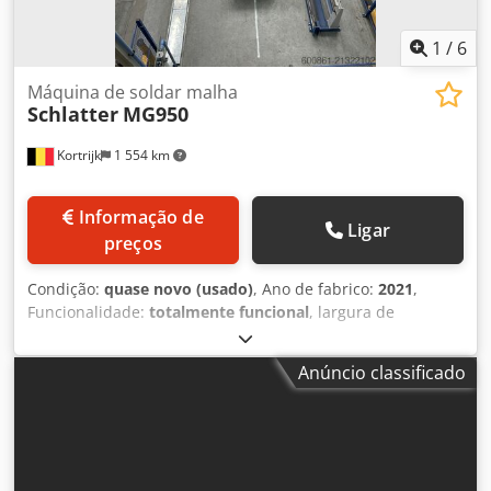
1
/
6
Máquina de soldar malha
Schlatter
MG950
Kortrijk
1 554 km
Informação de
Ligar
preços
Condição:
quase novo (usado)
, Ano de fabrico:
2021
,
Funcionalidade:
totalmente funcional
, largura de
trabalho:
1 700 mm
, potência de soldagem (máx.):
600
kVA
, Diâmetro do fio (máx.):
6 mm
, tipo de corrente de
Anúncio classificado
entrada:
trifásico
, MG950 Largura de malha (comprimento
do fio transversal) Para inserção inferior, 1 via: 200 – 900
mm Para inserção superior, 1 via: 200 – 1700 mm Para
inserção superior, 2 vias (largura útil): máx. 1530 mm
Comprimento da malha: máx. 3200 mm, mín. 350* mm