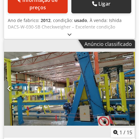
Ligar
preços
Ano de fabrico:
2012
, condição:
usado
, À venda: Ishida
DACS-W-030-SB Checkweigher – Excelente condição
Estamos oferecendo um Ishida DACS-W-030-SB
Checkweigher de alta qualidade para venda, projetado
Anúncio classificado
para controle de peso eficiente e preciso em uma
variedade de ambientes de produção. Este checkweigher
está em excelentes condições, cuidadosamente
conservado e pronto para uso. Principais recursos: -
Dimensões da plataforma de pesagem: 530 mm x 300 mm
- Sistema de rejeição automática: garante classificação e
remoção precisas de produtos fora das especificações -
Marca: Ishida – conhecida por suas soluções de pesagem
confiáveis e duráveis - Modelo: DACS-W-030-SB – Um
modelo de ponta para desempenho ideal - Facilidade de
integração: pode ser facilmente integrado à sua linha de
produção existente - Precisão e confiabilidade: ideal para
aplicações alimentícias, farmacêuticas ou industriais
Esteja você procurando atualizar seus processos de
1
/
15
controle de qualidade ou melhorar a eficiência geral da