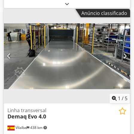
muito recente para livros e agendas -é rápida e simples de
utilizar Dedobyhnkopfx Ab Sjck -tamanho máximo do
Anúncio classificado
material: 550x380 mm -o novo modelo tem um
temporizador
1
/
5
Linha transversal
Demaq
Evo 4.0
Vilalba
438 km