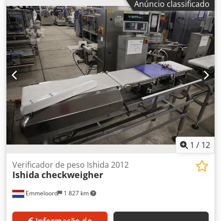
Anúncio classificado
encadernação com 12 grampos - Unidades de fresagem e
preparação do dorso - Cola hotmelt lateral com pré-fusor –
Cola hotmelt no dorso com pré-fusor - Alimentador de
capas em tambor - Estação de prensagem e nipping - Pista
de saída e entrega de laydown - Sistema de transporte
com porta de rejeição - Guilhotina Muller Martini Esprit
Espessura de encadernação: 2 mm - 50 mm Dcjdpfx
Aoxtau Eeb Sjk Tamanho máximo da capa: 640 mm
Tamanho mínimo da capa: 202 mm Velocidade máxima:
900 a 4.000 ciclos/h Tamanho máximo do livro: 380x320
mm Tamanho mínimo do livro: 120x100 mm
1
/
12
Verificador de peso Ishida 2012
Ishida
checkweigher
Emmeloord
1 827 km
Informação de