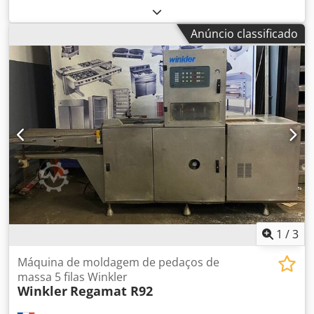
funcional
, força de punção:
300 t
, peso total:
18 000 kg
, O
equipamento foi muito pouco utilizado, está quase como
Anúncio classificado
novo e possui menos de 1.000 horas de operação.
Tamanho máx. da folha: 1060×740mm Tamanho mín. da
folha: 400×360mm Intervalo de materiais: Cartão
157~2000gsm Cartão ondulado (E, B ONDA) Borda mín. do
pinça: 4mm Tamanho máx. de corte: 1040×730mm Pressão
máx.: 250 toneladas Velocidade máx.: 7.500 folhas/hora
Altura das facas: 23,8mm Potência do motor principal:
11kw Potência total: 23kw Dodpfx Aswhvq Ijciekr
Dimensões (C×L×A): 6000×4200×2400mm Peso líquido:
18.000kg
1
/
3
Máquina de moldagem de pedaços de
massa 5 filas Winkler
Winkler
Regamat R92