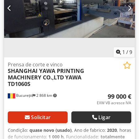
1
/
9
Prensa de corte e vinco
SHANGHAI YAWA PRINTING
MACHINERY CO.,LTD
YAWA
TD1060S
99 000 €
București
2 868 km
EXW VB acresce IVA
Solicitar
Ligar
Condição:
quase novo (usado)
, Ano de fabrico:
2020
, horas
de funcionamento:
1 000 h
, Funcionalidade:
totalmente