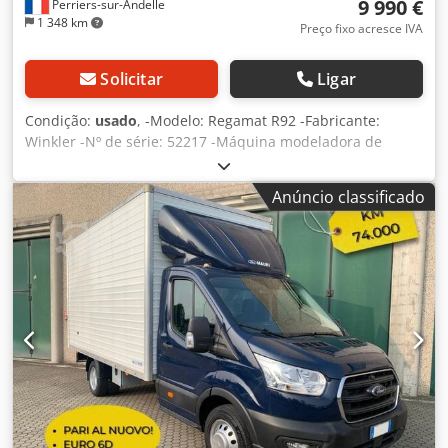
9 990 €
Perriers-sur-Andelle
1 348 km
Preço fixo acresce IVA
Solicitar
Ligar
Condição:
usado
, -Modelo: Regamat R92 -Fabricante:
Winkler -Nº de série: 52217 -Máquina modeladora de
massa de 5 fileiras Ndey Tdxujwydabsgja -Pronta para
pesagem: 35–85g Dsdpfx Acewydaboiskr -Voltagem: 400V -
Anúncio classificado
Potência: 2,8kW -Ano: 2000