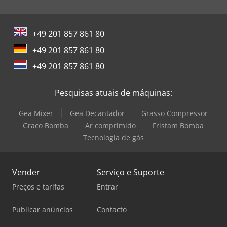
Possibilidade de test drive mediante agendamento. -
Transferência de propriedade no local. - Possibilidade de
financiamento personalizado. A Carlo Mauri Srl declina
+49 201 857 861 80
qualquer responsabilidade por eventuais inconsistências
+49 201 857 861 80
involuntárias presentes no anúncio, o qual não representa
qualquer compromisso contratual; os preços indicados são
+49 201 857 861 80
exclusivos de IVA e transferência de propriedade.
Dodpfjxnrqnjx Acijkr
Pesquisas atuais de máquinas:
Gea Mixer
Gea Decantador
Grasso Compressor
Graco Bomba
Ar comprimido
Fristam Bomba
Tecnologia de gás
Vender
Serviço e Suporte
Preços e tarifas
Entrar
Publicar anúncios
Contacto