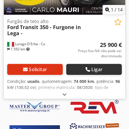
1
/
14
Furgão de teto alto
Ford
Transit 350 - Furgone in
Lega -
25 900 €
Lurago D'Erba - Co
1 592 km
Preço fixo IVA não pode ser
discriminado
Solicitar
Ligar
Condição:
usado
, quilometragem:
74 000 km
, potência:
96
kW (130,52 cv)
, primeira matrícula:
08/2020
, tipo de
combustível:
diesel
, peso total:
3 500 kg
, configuração de
eixo:
4x2
, tipo de engrenagem:
mecânico
, classe de
emissão:
Euro 6
, número de lugares:
3
, comprimento do
espaço de carga:
4 300 mm
, largura do espaço de carga:
2 200 mm
, altura do espaço de carga:
2 280 mm
, Ano de
fabrico:
2020
, - Camião usado: Ford Transit 350 com tração