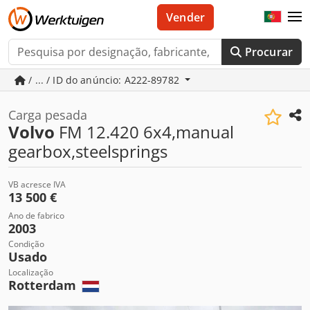
Vender
Procurar
/ ... / ID do anúncio: A222-89782
Carga pesada
Volvo
FM 12.420 6x4,manual
gearbox,steelsprings
VB acresce IVA
13 500 €
Ano de fabrico
2003
Condição
Usado
Localização
Rotterdam