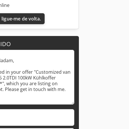
nline
 ligue-me de volta.
DIDO