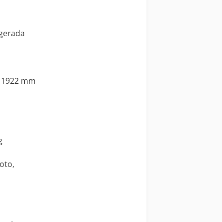
igerada
: 1922 mm
g
oto,