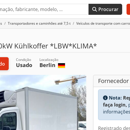
Procurar
is
Transportadores e caminhões até 7,5 t
Veículos de transporte com carro
100kW Kühlkoffer *LBW*KLIMA*
Condição
Localização
ido
Usado
Berlin
Fornecedor
Nota:
Re
faça login,
p
informações
Registrado de