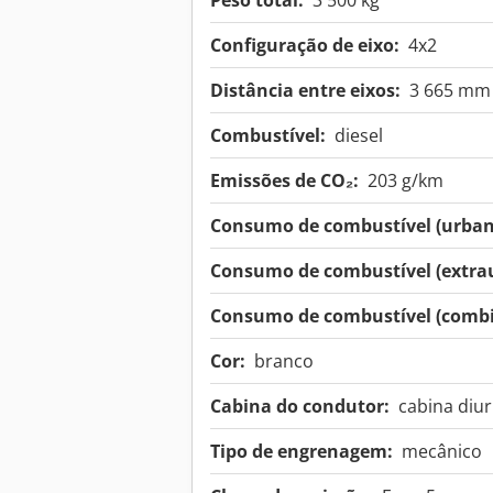
Peso total:
3 500 kg
Configuração de eixo:
4x2
Distância entre eixos:
3 665 mm
Combustível:
diesel
Emissões de CO₂:
203 g/km
Consumo de combustível (urban
Consumo de combustível (extra
Consumo de combustível (combi
Cor:
branco
Cabina do condutor:
cabina diu
Tipo de engrenagem:
mecânico