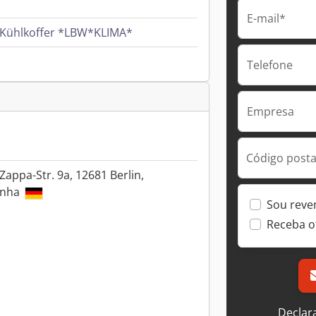
E-mail*
W Kühlkoffer *LBW*KLIMA*
Telefone
Empresa
Código postal
Zappa-Str. 9a, 12681 Berlin,
anha
Sou reve
Receba o
Declar