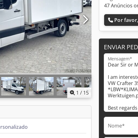
47 Anúncios o
Por favor,
ENVIAR PE
Mensagem*
1
/
15
Nome*
rsonalizado