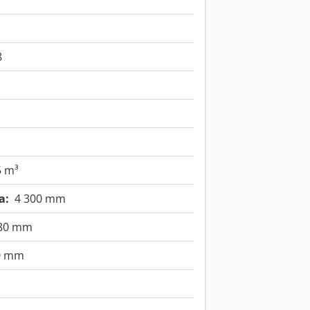
8
5 m³
a:
4 300 mm
780 mm
0 mm