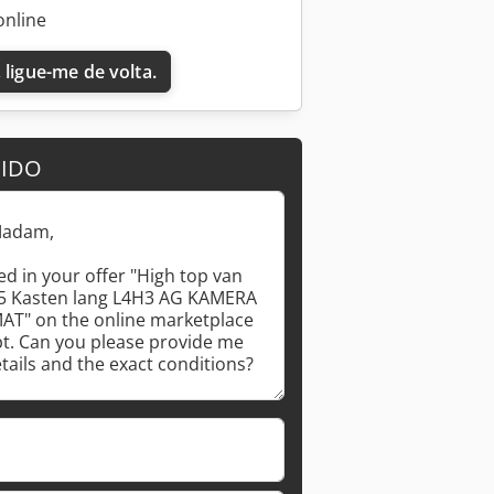
online
 ligue-me de volta.
DIDO