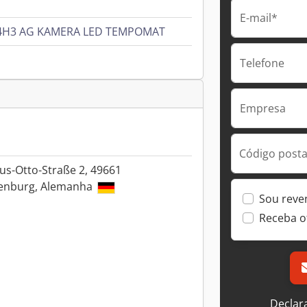
E-mail*
g L4H3 AG KAMERA LED TEMPOMAT
Telefone
Empresa
Código postal
us-Otto-Straße 2, 49661
enburg, Alemanha
Sou reve
Receba o
Declar