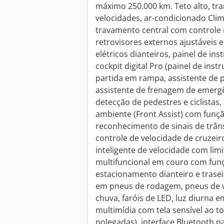
máximo 250.000 km. Teto alto, tr
velocidades, ar-condicionado Clim
travamento central com controle
retrovisores externos ajustáveis 
elétricos dianteiros, painel de in
cockpit digital Pro (painel de inst
partida em rampa, assistente de p
assistente de frenagem de emergên
detecção de pedestres e ciclista
ambiente (Front Assist) com fun
reconhecimento de sinais de trânsi
controle de velocidade de cruzeiro
inteligente de velocidade com lim
multifuncional em couro com funç
estacionamento dianteiro e trasei
em pneus de rodagem, pneus de ve
chuva, faróis de LED, luz diurna e
multimídia com tela sensível ao t
polegadas), interface Bluetooth pa