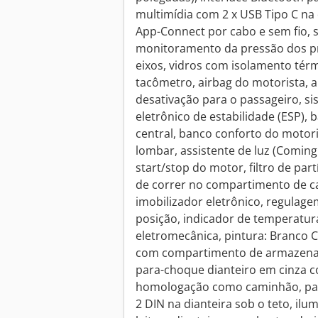
multimídia com 2 x USB Tipo C na 
App-Connect por cabo e sem fio, 
monitoramento da pressão dos pne
eixos, vidros com isolamento tér
tacômetro, airbag do motorista, 
desativação para o passageiro, s
eletrônico de estabilidade (ESP), 
central, banco conforto do motor
lombar, assistente de luz (Comin
start/stop do motor, filtro de part
de correr no compartimento de ca
imobilizador eletrônico, regulagem
posição, indicador de temperatura
eletromecânica, pintura: Branco 
com compartimento de armazenam
para-choque dianteiro em cinza c
homologação como caminhão, pac
2 DIN na dianteira sob o teto, ilu