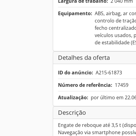
Largura de trabalho:
2 040 mm
Equipamento:
ABS, airbag, ar c
controlo de traçã
fecho centralizado
veículos usados, 
de estabilidade (E
Detalhes da oferta
ID do anúncio:
A215-61873
Número de referência:
17459
Atualização:
por último em 22.0
Descrição
Engate de reboque até 3,5 t (dispo
Navegação via smartphone possíve