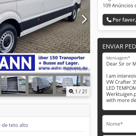
109 Anúncios 
Por favor,
ENVIAR PE
Mensagem*
1
/
21
Nome*
 de teto alto