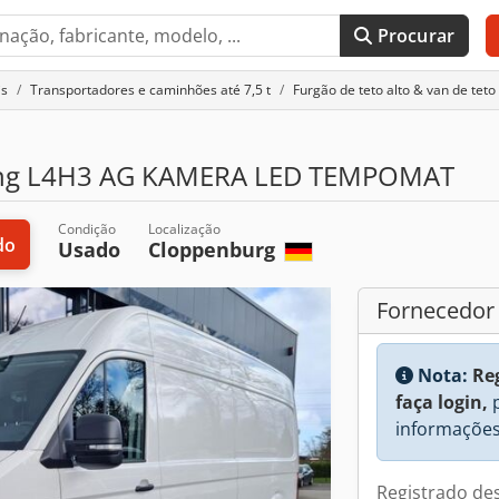
Procurar
is
Transportadores e caminhões até 7,5 t
Furgão de teto alto & van de teto 
lang L4H3 AG KAMERA LED TEMPOMAT
Condição
Localização
do
Usado
Cloppenburg
Fornecedor
Nota:
Re
faça login,
p
informações
Registrado de