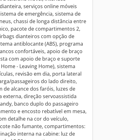
dianteira, serviços online móveis
sistema de emergência, sistema de
us, chassi de longa distância entre
mico, pacote de compartimentos 2,
airbags dianteiros com opção de
istema antiblocante (ABS), programa
bancos confortáveis, apoio de braço
ista com apoio de braço e suporte
g Home - Leaving Home), sistema
ículas, revisão em dia, porta lateral
rga/passageiros do lado direito,
 de alcance dos faróis, luzes de
 externa, direção servoassistida
Candy, banco duplo do passageiro
ento e encosto rebatível em mesa,
om detalhe na cor do veículo,
ote não fumante, compartimentos:
minação interna na cabine: luz de