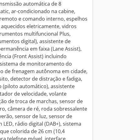
ansmissão automática de 8
atic, ar-condicionado na cabine,
 remoto e comando interno, espelhos
e aquecidos eletricamente, vidros
strumentos multifuncional Plus,
rumentos digital), assistente de
ermanência em faixa (Lane Assist),
cia (Front Assist) incluindo
s, sistema de monitoramento do
ção de frenagem autônoma em cidade,
to, detector de distração e fadiga,
 (piloto automático), assistente
itador de velocidade, volante
ão de troca de marchas, sensor de
ro, câmera de ré, roda sobressalente
rão, sensor de luz, sensor de
m LED, rádio digital (DAB+), sistema
oque colorida de 26 cm (10,4
ra telefone móvel, interface