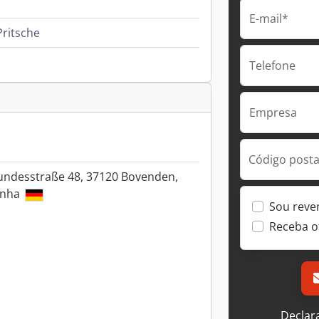
E-mail*
Pritsche
Telefone
Empresa
Código postal
Bundesstraße 48, 37120 Bovenden,
anha
Sou reve
Receba o
Declar