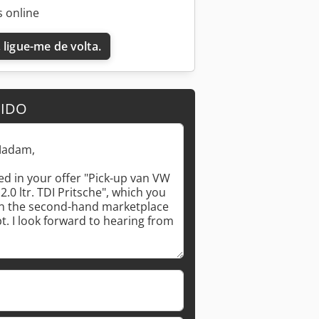
 online
 ligue-me de volta.
DIDO