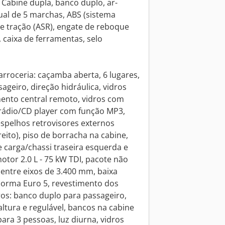
 Cabine dupla, banco duplo, ar-
al de 5 marchas, ABS (sistema
de tração (ASR), engate de reboque
 caixa de ferramentas, selo
arroceria: caçamba aberta, 6 lugares,
ageiro, direção hidráulica, vidros
mento central remoto, vidros com
, rádio/CD player com função MP3,
 espelhos retrovisores externos
eito), piso de borracha na cabine,
 carga/chassi traseira esquerda e
motor 2.0 L - 75 kW TDI, pacote não
a entre eixos de 3.400 mm, baixa
orma Euro 5, revestimento dos
os: banco duplo para passageiro,
ltura e regulável, bancos na cabine
 para 3 pessoas, luz diurna, vidros