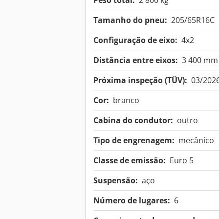
Peso total:
2 800 kg
Tamanho do pneu:
205/65R16C
Configuração de eixo:
4x2
Distância entre eixos:
3 400 mm
Próxima inspeção (TÜV):
03/202
Cor:
branco
Cabina do condutor:
outro
Tipo de engrenagem:
mecânico
Classe de emissão:
Euro 5
Suspensão:
aço
Número de lugares:
6