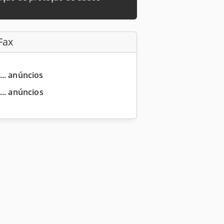
Fax
... anúncios
... anúncios