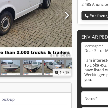
2 485 Anúncios
Por favor,
ENVIAR PE
Mensagem*
1
/
15
Nome*
 pick-up