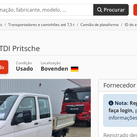
Procurar
is
Transportadores e caminhões até 7,5 t
Camião de plataforma
ID do 
 TDI Pritsche
Condição
Localização
do
Usado
Bovenden
Fornecedor
Nota:
Re
faça login,
p
informações
Registrado de