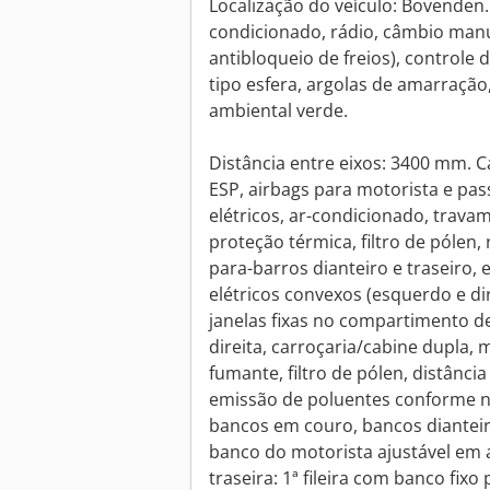
Localização do veículo: Bovenden.
condicionado, rádio, câmbio manu
antibloqueio de freios), controle 
tipo esfera, argolas de amarração,
ambiental verde.
Distância entre eixos: 3400 mm. C
ESP, airbags para motorista e pass
elétricos, ar-condicionado, trava
proteção térmica, filtro de pólen
para-barros dianteiro e traseiro,
elétricos convexos (esquerdo e dir
janelas fixas no compartimento de
direita, carroçaria/cabine dupla, 
fumante, filtro de pólen, distânci
emissão de poluentes conforme n
bancos em couro, bancos dianteir
banco do motorista ajustável em a
traseira: 1ª fileira com banco fixo