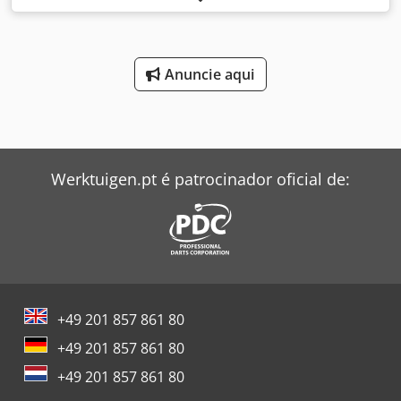
Rotação: 200/2000-3000 rpm - Potência: 3,2 kW - Tacômetro
- Forma construtiva: B3 - Diâmetro do eixo: Ø 50 mm - Grau
de proteção: IP 44 - Peso: 220 kg
Anuncie aqui
Werktuigen.pt é patrocinador oficial de:
+49 201 857 861 80
+49 201 857 861 80
+49 201 857 861 80