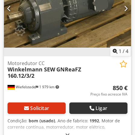
1
/
4
Motoredutor CC
Winkelmann SEW
GNReaFZ
160.12/3/2
850 €
Wiefelstede
1 979 km
Preço fixo acresce IVA
Solicitar
Ligar
Condição:
bom (usado)
, Ano de fabrico:
1992
, Motor de
corrente contínua, motorredutor, motor elétrico,
motorredutor de corrente contínua Cjdpsb A Ixzjfx Afteha -