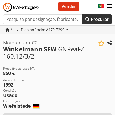
Vender
Procurar
/ ... / ID do anúncio: A179-7299
Motoredutor CC
Winkelmann SEW
GNReaFZ
160.12/3/2
Preço fixo acresce IVA
850 €
Ano de fabrico
1992
Condição
Usado
Localização
Wiefelstede