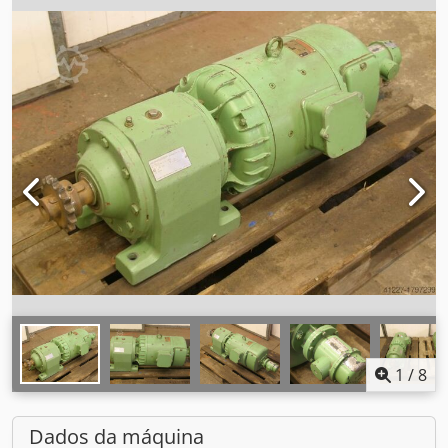
1
/
8
Dados da máquina