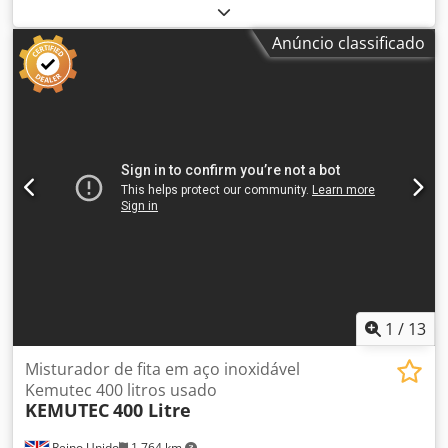
recondicionado, em aço inoxidável 321 (tipo de pá T-Arm).
Fabricante: Winkworth Material: Aço inoxidável (321)
Anúncio classificado
Capacidade: 400 litros (dependendo do produto) Câmara
de mistura: 1.300 mm de comprimento x 800 mm de
diâmetro Dcodpfx Aisymazgezsk Tipo de pás: T-Arm Motor:
Motor de 5,5 kW com caixa de engrenagens Inclui ainda:
Jaqueta externa de aço carbono Preparação para um
cortador, porém atualmente nenhum instalado. Um vídeo
de demonstração deste misturador está disponível abaixo.
Especificações: Volume do tanque: 105,7 gal Potência do
motor: 5,5 hp Material de construção: Aço inoxidável (321)
Cortadores (S/N): Não Jaqueta (S/N): Sim Dimensões: 1.300
mm de comprimento x 800 mm de diâmetro
1
/
13
Misturador de fita em aço inoxidável
Kemutec 400 litros usado
KEMUTEC
400 Litre
Reino Unido
1 764 km