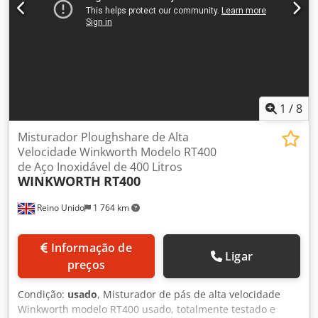
1
/
8
Misturador Ploughshare de Alta
Velocidade Winkworth Modelo RT400
de Aço Inoxidável de 400 Litros
WINKWORTH
RT400
Reino Unido
1 764 km
Informação de
Ligar
preços
Condição:
usado
, Misturador de pás de alta velocidade
Winkworth modelo RT400 usado, totalmente testado e