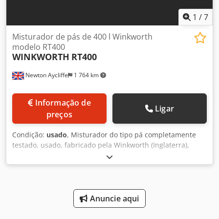
1
/
7
Misturador de pás de 400 l Winkworth
modelo RT400
WINKWORTH
RT400
Newton Aycliffe
1 764 km
Informação de
Ligar
preços
Condição:
usado
, Misturador do tipo pá completamente
testado, usado, fabricado pela Winkworth (Inglaterra),
modelo RT400 em aço inoxidável AISI 316. Material: aço
inoxidável AISI 316 Capacidade útil: 400 litros (dependendo
do produto) Dimensões da câmara de mistura:
comprimento 1300 mm x diâmetro 800 mm Tipo de
descarga: válvula borboleta pneumática, centralmente
Anuncie aqui
posicionada no fundo Agitador: eixo de alta rotação com
pás soldadas em formato "T" Motor: acionamento SEW com