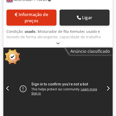
Informação de
Ligar
preços
Condição:
usado
, Misturador de fita Kemutec usado e
testado de forma abrangente, capacidade de trabalho
aproximada de 400 litros (dependendo do produto) em aço
inoxidável 316. O tanque mede aproximadamente 1680
Anúncio classificado
mm de comprimento x 580 mm de largura x 700 mm de
profundidade. Possui fita simples de aço inoxidável
interrompida, acionada por motor de 5,5 kW e redutor.
Unidade inclui tampa basculante de aço inoxidável com
fechos. Inclui válvula de descarga inferior. Especificações:
Capacidade: 14,1 pés³ Material de construção: aço
inoxidável 316 Largura: 580 mm Potência: 7,4 cv
Comprimento: 1680 mm Dcjdpfeyma Dbex Aizjk
Revestimento térmico: Não