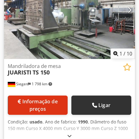
3500 MM CURSO 2000 MM , CAPACIDADE 50 TON ,
ROTAÇÃO 360000 POS 0,001 ° HEIDENHAIN iTNC 530 CNC
TROCADOR DE FERRAMENTAS 40 LUGARES Codpfoup Dclox
Afujrf CABEÇA BI-ROTATIVA UNIVERSAL MANUAL MESA DE
ANCORAGEM 6000 X 2000 X 300 MM ANO 2005
REFRIGERAÇÃO EXTERNA POTÊNCIA TOTAL INSTALADA 110
KVA
1
/
10
Mandriladora de mesa
JUARISTI
TS 150
Siegen
1 798 km
Informação de
Ligar
preços
Condição:
usado
, Ano de fabrico:
1990
, Diâmetro do fuso
150 mm Curso X 4000 mm Curso Y 3000 mm Curso Z 1000
mm Curso W 1500 mm Área da mesa 2000x2000 mm