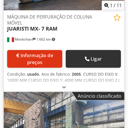
1
/
11
MÁQUINA DE PERFURAÇÃO DE COLUNA
MÓVEL
JUARISTI
MX- 7 RAM
Montichiari
1 662 km
Informação de
Ligar
preços
Condição:
usado
, Ano de fabrico:
2005
, CURSO DO EIXO X:
10000 MM CURSO DO EIXO Y: 4000 MM CURSO DO EIXO Z (
RAM ) : 1000 MM CURSO DO EIXO W ( FUSO ) : 800 MM
CURSO TOTAL EIXO Z + EIXO W : 1800 MM DIÂMETRO DO
Anúncio classificado
FUSO 160 MM POTÊNCIA DO MOTOR DO FUSO 40 KW
VELOCIDADE DO FUSO: 3000 RPM LIGAÇÃO DO NARIZ DO
FUSO ISO 50 DIN 69871/1A NR 02 GAMAS DE VELOCIDADE
DIMENSÕES DO CILINDRO: 460 X 520 MM AVANÇO RÁPIDO
20000 MM/MIN MESA GIRATÓRIA MODELO MG 50 2500 X