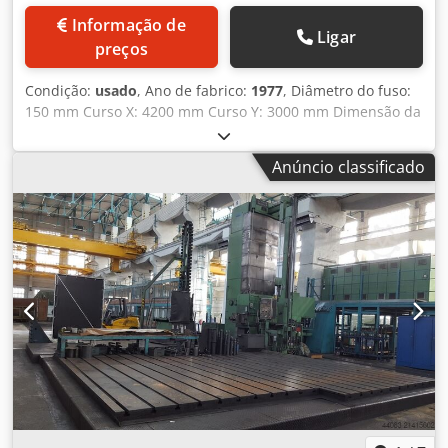
Informação de
Ligar
preços
Condição:
usado
, Ano de fabrico:
1977
, Diâmetro do fuso:
150 mm Curso X: 4200 mm Curso Y: 3000 mm Dimensão da
luva de sustentação: 380x380 mm Movimento horizontal
da luva: 500 mm Curso do fuso: 1200 mm Diâmetro do
Anúncio classificado
carro de desbaste: 780 mm Curso do carro de desbaste:
250 mm Mesa rotativa para mandrilhadora: Defum Tipo S-
1600 Dimensão da mesa: 1500x1500 mm Curso da mesa:
1100 mm Número de série: 6749 Opcional: Campo de
placas Cedpfxsyuttxo Afuerf Os dados técnicos são
informações fornecidas pelo fabricante ou pelo operador
e, portanto, não são vinculativos para nós. Reservamo-nos
o direito de venda prévia; aplicam-se somente os nossos
termos e condições de negócios e venda. Sobre nós: - Mais
de 400 máquinas próprias em estoque - Mais de 15.000 m²
de área de armazenamento, capacidade de ponte rolante
de 70 t - Mais de 10.000 itens e acessórios para sua oficina
Se você deseja vender máquinas, linhas de produção ou
seu negócio, fale conosco. Mais ofertas podem ser