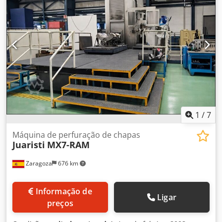
1
/
7
Máquina de perfuração de chapas
Juaristi
MX7-RAM
Zaragoza
676 km
Informação de
Ligar
preços