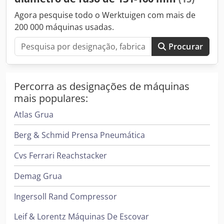
Motor de fuso 48 kW Trocador automático de ferramentas
Agora pesquise todo o Werktuigen com mais de
40 ferramentas FPT TRT25. Mesa rotativa, 360.000° 2.500 x
200 000 máquinas usadas.
2.500 mm Curso longitudinal da mesa rotativa 2.000 mm
Crodpfxowdm A He Afuef Carga de mesa 25 toneladas
Procurar
Percorra as designações de máquinas
mais populares:
Atlas Grua
Berg & Schmid Prensa Pneumática
Cvs Ferrari Reachstacker
Demag Grua
Ingersoll Rand Compressor
Leif & Lorentz Máquinas De Escovar