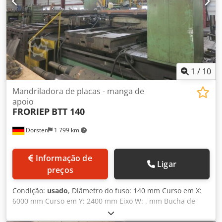
Sobre nós: - mais de 400 máquinas próprias em estoque -
mais de 15.000 m² de área de armazenamento, capacidade
de ponte rolante até 70 t - mais de 10.000 itens de
acessórios para sua oficina Se você deseja vender
máquinas, linhas de produção ou sua empresa, entre em
contato conosco. Outras ofertas podem ser encontradas
em nosso site. Visitas mediante agendamento prévio.
1
/
10
Estamos ansiosos por sua visita. Equipe Markus Hirsch
Mandriladora de placas - manga de
apoio
FRORIEP
BTT 140
Dorsten
1 799 km
Informação de
Ligar
preços
Condição:
usado
, Diâmetro do fuso: 140 mm Curso em X:
6000 mm Curso em Y: 2400 mm Eixo W: . mm Bucha de
suporte: movimento horizontal . mm Bucha de suporte:
diâmetro 300 mm Cone do fuso: ISO 50 Velocidade de