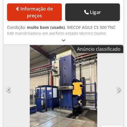
Informação de
Ligar
preços
Condição:
muito bom (usado)
, MECOF AGILE CS 500 TNC
640 mandriladora em perfeito estado técnico Dados
técnicos: - Fixação do fuso: ISO 50 - Curso longitudinal:
6.000 mm - Curso transversal: 1.250 mm - Curso vertical:
Anúncio classificado
1.700 mm - Dimensão da mesa: 7.300 × 1.090 mm + (2
CUBOS 1.520 × 1.000 mm) - Rotação do fuso: 4.000 rpm -
Modelo CNC: fidia CXR - Capacidade do trocador de
ferramentas: PICK UP UTENSILI 10 POSTI (5 ISO 50 – 5 HSK
50 E) - Potência: 30 kW FUSO A MECOF AGILE CS 500 TNC
640 oferece uma ampla gama de funções e características
técnicas para atender às mais diversas demandas. Com
um curso longitudinal de 6.000 mm e transversal de 1.250
mm, permite operações de furação e fresagem precisas
em peças de grandes dimensões. O curso vertical de 1.700
mm proporciona máxima flexibilidade, permitindo o
trabalho em diferentes ângulos. A mesa mede 7.300 ×
1.090 mm e é complementada por dois cubos adicionais