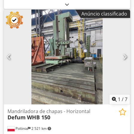
fuso: 700 mm Credpfx Afoyw Th Aeuef Manga suporte:
movimento horizontal 700 mm Dimensões da manga
Anúncio classificado
suporte: 340 x 340 mm Cone do fuso: ISO 50 Velocidades
do fuso: 2 - 2.500 rpm Avanço: 5.000 mm/min
Deslocamento rápido: 10 m/min Área de fixação da mesa:
2.500 x 2.000 mm Carga máxima da mesa: 25.000 KG Eixo
B: 360° Potência total necessária: 100 kW Peso da máquina:
aprox. 38,5 t Dimensões necessárias: aprox. 8,40 x 6,80 x
5,90 m Revisão geral em 2004
1
/
7
Mandriladora de chapas - Horizontal
Defum
WHB 150
Polónia
2 521 km