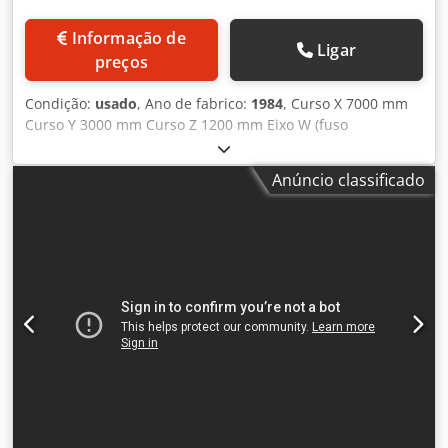
Informação de
Ligar
preços
Condição:
usado
, Ano de fabrico:
1984
, Curso X 7000 mm
Curso Y 3000 mm Curso Z 1200 mm Eixo W (fuso
longitudinal) 500 mm Diâmetro do fuso 150 mm Cedpfxoyz
Db Io Afujrf Canhão: 380 x 380 mm Tamanho da placa 4x
Anúncio classificado
5000 x 2000 mm Mesa rotativa motorizada 1600 x 1600
Carga máxima da mesa rotativa 10 t Curso de
deslocamento sobre a cama 1500 mm Porta-ferramentas
SK 50 Velocidade de rotação 2,5 - 1000 rpm Potência do
motor - Fuso de fresagem 30 kW Peso da máquina aprox.
62 t Mandriladora convencional usada - Indicador digital -
Luneta - Cabeçote vertical ajustável - Mesa rotativa
motorizada