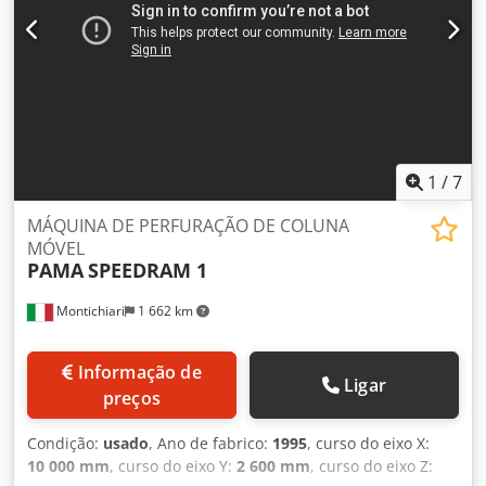
ancoragem 6000x2000
1
/
7
MÁQUINA DE PERFURAÇÃO DE COLUNA
MÓVEL
PAMA
SPEEDRAM 1
Montichiari
1 662 km
Informação de
Ligar
preços
Condição:
usado
, Ano de fabrico:
1995
, curso do eixo X:
10 000 mm
, curso do eixo Y:
2 600 mm
, curso do eixo Z: