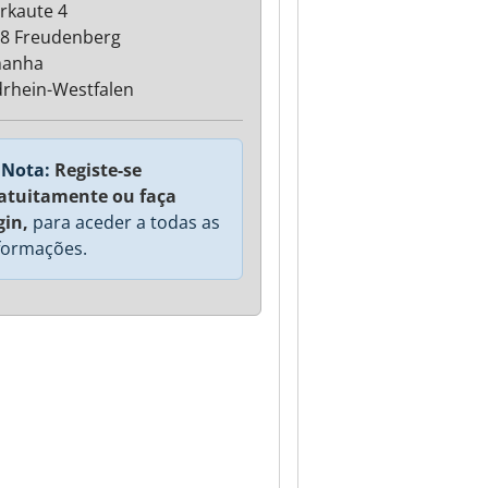
erkaute 4
8 Freudenberg
manha
rhein-Westfalen
Nota:
Registe-se
atuitamente ou faça
gin,
para aceder a todas as
formações.