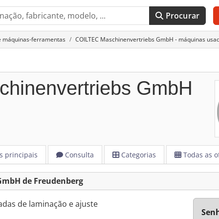
Procurar
 e máquinas-ferramentas
COILTEC Maschinenvertriebs GmbH - máquinas usa
hinenvertriebs GmbH
s principais
Consulta
Categorias
Todas as o
 GmbH de Freudenberg
adas de laminação e ajuste
Sen