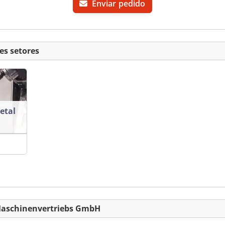
Enviar pedido
es setores
etal
 Maschinenvertriebs GmbH