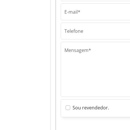
E-mail*
COILTEC
Maschinenvertr
GmbH COILTEC
Telefone
Maschinenvertr
GmbH
Mensagem*
Sou revendedor.