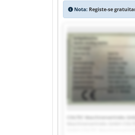
Nota:
Registe-se gratuita
COILTEC Maschinenvertriebs Gm
Maschinenvertriebs GmbH COILT
GmbH COILTEC Maschinenvertrie