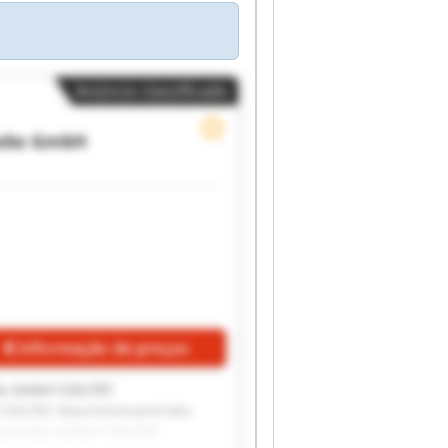
Anúncio classificado
iebs GmbH
Informação de preços
bs GmbH COILTEC
COILTEC Maschinenvertriebs
ertriebs GmbH COILTEC