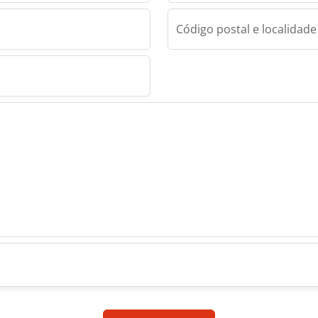
Código postal e localidade
COILTEC Maschinenvertriebs GmbH
iebs
iebs