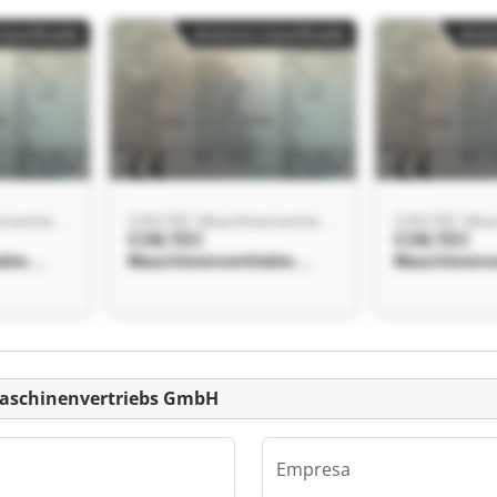
lassificado
Anúncio classificado
Anún
COILTEC Maschinenvertriebs GmbH
COILTEC Maschinenvertriebs GmbH
COILTEC
COILTEC
iebs
Maschinenvertriebs
Maschinenve
GmbH COILTEC
GmbH COIL
iebs
Maschinenvertriebs
Maschinenve
GmbH
GmbH
lassificado
Maschinenvertriebs GmbH
Empresa