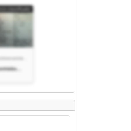
cio classificado
COILTEC Maschinenvertriebs GmbH
rtriebs
TEC
rtriebs