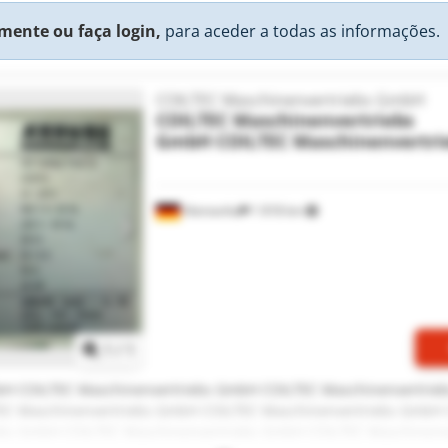
mente ou faça login,
para aceder a todas as informações.
COILTEC Maschinenvertriebs GmbH
COILTEC Maschinenvertriebs
GmbH
COILTEC Maschinenvertr
Alemanha
1 818 km
Solicitar mais imagens
1
/
1
bH COILTEC Maschinenvertriebs GmbH COILTEC Maschinenvertrie
EC Maschinenvertriebs GmbH COILTEC Maschinenvertriebs GmbH 
bs GmbH COILTEC Maschinenvertriebs GmbH COILTEC Maschinenv