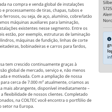
Silb
ada na compra e venda global de instalações
5725
 e processamento de tiras, chapas, tubos e
Ale
o ferrosos, ou seja, de aço, alumínio, cobre/latão
Nord
zamos máquinas auxiliares para laminação,
talações existentes nesse segmento. Entre os
is estão, por exemplo, estruturas de laminação
cilindros, máquinas de fundição, linhas de corte
gr
reitadeiras, bobinadeiras e carros para fardos,
lo
in
sa tem crescido continuamente graças à
visão global de mercado, serviço e, não menos
cada e motivada. Com a ampliação de nossa
ara cerca de 7.000 m² atualmente, criamos as
a mais abrangente, disponível imediatamente –
a flexibilidade de nossos clientes. Completado
nados, na COILTEC você encontra o portfólio de
 setor na Europa.