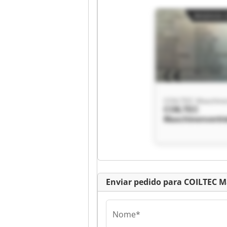
Anúncio c
COILTEC
Maschinenvertr
GmbH COILTEC
Maschinenvertr
GmbH
Anúncio c
Enviar pedido para COILTEC 
Nome*