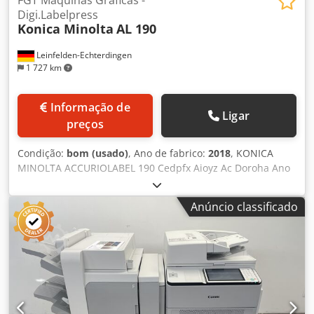
FGT Máquinas Gráficas -
Digi.Labelpress
Konica Minolta
AL 190
Leinfelden-Echterdingen
1 727 km
Informação de
Ligar
preços
Condição:
bom (usado)
, Ano de fabrico:
2018
, KONICA
MINOLTA ACCURIOLABEL 190 Cedpfx Aioyz Ac Doroha Ano
de fabricação: 2018 _____ Especificações e equipamentos
da máquina:  Contagem total de impressões: APENAS 0,4
Anúncio classificado
milhões  Largura da bobina: 330 mm  Velocidade de
impressão: até 60 ppm  Resolução: 1200 x 1200 dpi 
Formatos de papel: A6 – SRA3, tamanhos personalizados 
Impressão duplex: Sim  Conectividade: USB, Ethernet 
Sistema de toner: Toner polimerizado Simitri HD  Todas
as peças de reposição substituídas pela KONICA MINOLTA
ALEMANHA – como nova.