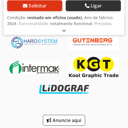
Solicitar
Ligar
Condição:
revisado em oficina (usado)
, Ano de fabrico:
2024
, Funcionalidade:
totalmente funcional
, Prezados
Senhores e Senhoras, Oferecemos para venda uma XEROX
PrimeLink B9125 com alimentador de alta capacidade para
A4 com 2 bandejas, módulo de interface Decurler e
empilhador de alta capacidade com 1 carrinho manual.
Chjdpfey Sv A Sox Airoa Contador: APENAS 2.819.178
impressões totais A máquina foi completamente e
profissionalmente revisada na oficina do vendedor e
encontra-se em excelente estado operacional, com
qualidade de impressão perfeita! Por favor, entre em
contato conosco em caso de dúvidas! Estamos à disposição
para ajudar!
Anuncie aqui