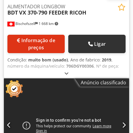
ALIMENTADOR LONGBOW
BDT
VX 370-790 FEEDER RICOH
Bischofszell
1 668 km
Informação de
Ligar
preços
Condição:
muito bom (usado)
, Ano de fabrico:
2019
,
número da máquina/veículo:
706DGY00306
, Nº de peça:
950 024 014-02 Contador: 220.000 folhas Equipamento /
informações adicionais: Formato do meio: máx. 330 x 788
Anúncio classificado
mm // mín. 210 x 210 mm Altura da pilha de mídia: 500
mm Produtividade: A4: 18.000 folhas/hora (100 g/m²)
Gramatura do papel: máx. 400 g/m² / mín. 60 g/m²
Espessura da mídia: até 600 µm Chedpfjipmibex Airsa Seja
para brochuras em formato A4 horizontal, posters,
banners ou folhetos dobráveis de seis páginas em formato
A4, o alimentador BDT VX370 garante uma produção
eficiente de diversos impressos. Além disso, o alimentador