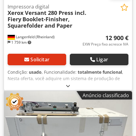
Impressora digital
Xerox Versant 280 Press incl.
Fiery
Booklet-Finisher,
Squarefolder and Paper
12 900 €
Langenfeld (Rheinland)
1 759 km
EXW Preço fixo acresce IVA
Solicitar
Ligar
Condição:
usado
, Funcionalidade:
totalmente funcional
,
Nesta oferta, você adquire um sistema de produção de
cores usado "Xerox Versant 280" Itens à venda: 1 x Xerox
Versant 280 com a seguinte configuração: Inclui Fiery NX
Anúncio classificado
Pro Server (EX 280) Inclui Booklet Finisher A-GW03/A-
GW06/A-FN13 Inclui Paper Deck A-CF06 de alta capacidade
Não encontrou a configuração adequada? Não há
problema em configurar a máquina de acordo com as suas
necessidades. Fale conosco! Contadores: Total:
Aproximadamente 1.977.908 páginas Cor:
Aproximadamente 698.361 páginas Preto: