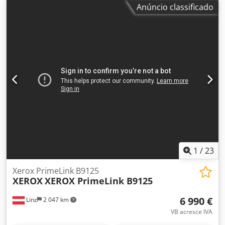
Deck Lite XL-A1: Para vários modelos Canon imagePRESS
Anúncio classificado
Doença: Esta oferta é para um dispositivo usado, que pode
apresentar sinais de desgaste (pequenos arranhões ou
amarelamento). O dispositivo foi testado quanto à
funcionalidade Uma impressão de teste pode ser vista na
foto Embalagem e envio: Você pode ver o dispositivo
durante nosso horário comercial. Por favor, marque uma
consulta para isso! Embalagem para embarque e envio
para todo o mundo disponíveis mediante solicitação!
Cjdpfsv R Tx Nsx Aireha Antes do envio ou da retirada, um
teste funcional será gravado em vídeo para você. Para
mais informações, você também pode entrar em contato
conosco pessoalmente.
1
/
23
Xerox PrimeLink B9125
XEROX
XEROX PrimeLink B9125
6 990 €
Linz
2 047 km
VB acresce IVA