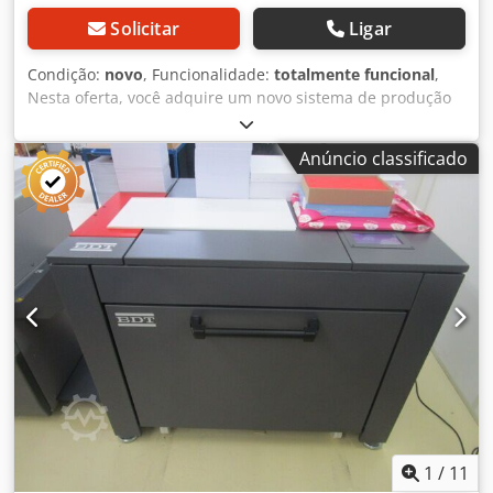
Solicitar
Ligar
Condição:
novo
, Funcionalidade:
totalmente funcional
,
Nesta oferta, você adquire um novo sistema de produção
de cores "Canon imagePRESS V700" Objeto de venda: 1 x
Canon imagePRESS V700 na embalagem original Estado:
Anúncio classificado
Esta oferta refere-se a um equipamento novo na
embalagem original Embalagem e envio: Codpfexb Aibox
Aireha Fique à vontade para inspecionar o equipamento
durante nosso horário comercial. Por favor, agende uma
visita! Embalagem marítima e envio para todo o mundo
disponíveis mediante solicitação! Para mais informações,
entre em contato conosco pessoalmente.
1
/
11