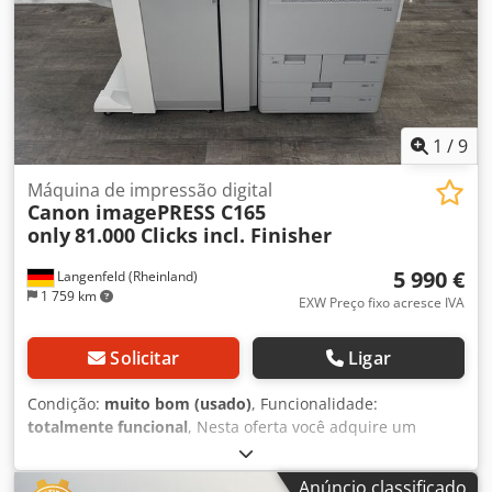
1
/
9
Máquina de impressão digital
Canon imagePRESS C165
only
81.000 Clicks incl. Finisher
5 990 €
Langenfeld (Rheinland)
1 759 km
EXW Preço fixo acresce IVA
Solicitar
Ligar
Condição:
muito bom (usado)
, Funcionalidade:
totalmente funcional
, Nesta oferta você adquire um
sistema de produção de cores usado "Canon imagePRESS
C165" Chodowkqxxepfx Airea Item à venda: 1 x Canon
Anúncio classificado