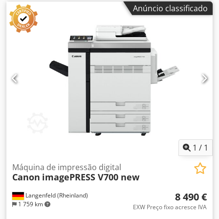
Anúncio classificado
1
/
1
Máquina de impressão digital
Canon
imagePRESS V700 new
8 490 €
Langenfeld (Rheinland)
1 759 km
EXW Preço fixo acresce IVA