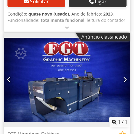
Solicitar
Ligar
pessoalmente.
Condição:
quase novo (usado)
, Ano de fabrico:
2023
,
Funcionalidade:
totalmente funcional
, leitura do contador
(preto):
1 134
, leitura do contador (cor):
3 897
, Oferecemos
uma Canon imagePress V900 em estado quase novo. - V900
Anúncio classificado
com 90 páginas/min - Resolução de impressão de 2400 x
2400 dpi - Impressão de banners até 1.300 mm de
comprimento - Funcionalidades abrangentes de
processamento de mídias - Especialmente adequada para
flyers, cartazes, materiais de embalagem, brochuras -
Inclui também o Booklet Finisher-AG1 para a série V900
Preço novo: 42.000€ Codpfxsw Et A Ns Airsha Para dúvidas,
entre em contato.
1
/
1