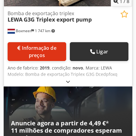
1
/
8
Bomba de exportação triplex
LEWA
G3G Triplex export pump
Boxmeer
1 747 km
Informação de
Ligar
preços
Ano de fabrico:
2019
, condição:
novo
, Marca: LEWA
Modelo: Bomba de exportação Triplex G3G Dcedpfoxq
Eqyex Ahqek Ano de fabrico: Não utilizada, 2019 Número
de série: 638482-010.001 Potência (kW): 55 Marca do
motor: ABB Dimensões CxLxA (mm): 2450 x 2200 x 2730
Peso (kg) aprox.: 6120 Quantidade em stock: 1 Capacidade
(m3): 8590 l/min Pressão máxima de trabalho (Bar): 27,66
Fabricado na: Alemanha Qualidade: Máquina nova/não
utilizada, disponível imediatamente.
Anuncie agora a partir de 4,49 €
*
11 milhões de compradores
esperam