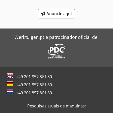
Lowara Bomba
Anuncie aqui
Netzsch Bomba
Rexroth Bomba
Werktuigen.pt é patrocinador oficial de:
Seepex Bomba
Siemens Bomba
Vickers Bomba
Wagner Bomba
+49 201 857 861 80
Wilo Bomba
+49 201 857 861 80
Windmöller & Hölscher Máquinas De Sacos
+49 201 857 861 80
Zeppelin Silo
Pesquisas atuais de máquinas: