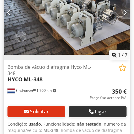
1
/
7
Bomba de vácuo diafragma Hyco ML-
348
HYCO
ML-348
350 €
Eindhoven
1 709 km
Preço fixo acresce IVA
Solicitar
Ligar
Condição:
usado
, Funcionalidade:
não testado
, número da
máquina/veículo:
ML-348
, Bomba de vácuo de diafragma