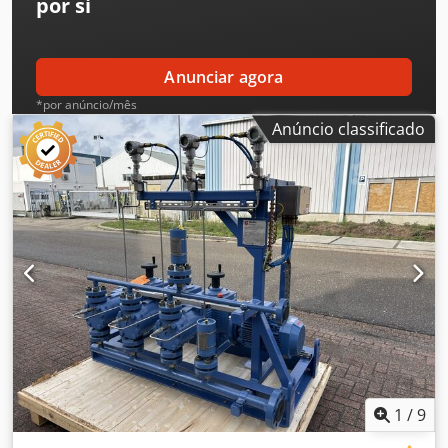
por si
Anunciar agora
*por anúncio/mês
Anúncio classificado
1
/
9