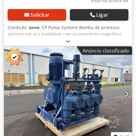
Preço fixo acresce IVA
Solicitar
Ligar
Condição:
novo
, CP Pump Systems Bomba de processo
químico em aço inoxidável com acionamento magnético
Tipo: MKP 50-32-250 Completa com motor ABB M3KP 180
MLA à prova de explosão 22kW Torque magnético: 93Nm
Anúncio classificado
Djdpfx Asym Anvehqjck Vazão: 16 m³/h Altura
manométrica: 75m Rotação: 2950 min⁻¹ Rotor: 240 mm
Nova, sem uso, retirada de estoque.