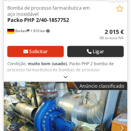
Bomba de processo farmacêutica em
aço inoxidável
Packo
PHP 2/40-1857752
2 015 €
Borken
1 810 km
VB acresce IVA
Solicitar
Ligar
Condição:
muito bom (usado)
, Packo PHP 2 bomba de
processo farmacêutico As bombas de processo
farmacêutico da série PHP2 certificadas pela EHEDG e 3A
da Packo são utilizadas para aplicações estéreis altamente
Anúncio classificado
exigentes nas indústrias farmacêutica, biotecnológica e de
semicondutores. Essas bombas, perfeitamente limpas,
possuem carcaças de bomba em aço inoxidável 316L
espesso e laminado a frio, 100% livres de poros e com
acabamento extremamente liso. As bombas são equipadas
com impulsores totalmente usinados, abertos, em material
1.4435. Graças ao seu design sem folgas e ao polimento