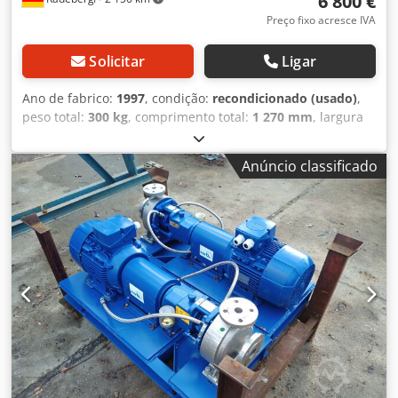
6 800 €
offshore e marinha
Preço fixo acresce IVA
Solicitar
Ligar
Ano de fabrico:
1997
, condição:
recondicionado (usado)
,
peso total:
300 kg
, comprimento total:
1 270 mm
, largura
total:
550 mm
, altura total:
570 mm
, 4 bombas centrífugas
de voluta em construção processual 1 unidade totalmente
Anúncio classificado
revisada, com rolamentos da bomba e do motor novos.
Vedação mecânica revisada por empresa especializada.
Todas as gaxetas/vedações substituídas. Vazão: 6 m³/h
Altura de elevação: 25 m Rotação da bomba: 1440 rpm
Vedação do eixo: vedação mecânica de ação dupla
Fabricante: Burgmann HRZ 13754-00 SIC/SIC/-CAR/SIC-
VITON Tipo de rotor: rotor fechado de dois canais Diâmetro
do rotor: 277 mm Tipo de rolamento: rolamento de rolos
Lado do rotor: 1x NU411 Lado de acionamento: 2x 7311
Tipo de lubrificação do lado de acionamento: óleo
Monitoramento do lubrificante: regulador de nível de óleo
Materiais: Carcaça da bomba: aço duplex Noridur 1.4593
(9.4460) Placa de desgaste: aço duplex Noridur 1.4593