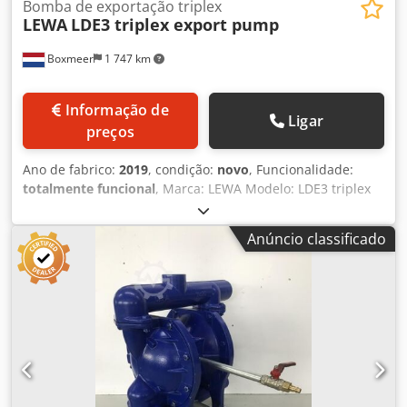
Bomba de exportação triplex
LEWA
LDE3 triplex export pump
Boxmeer
1 747 km
Informação de
Ligar
preços
Ano de fabrico:
2019
, condição:
novo
, Funcionalidade:
totalmente funcional
, Marca: LEWA Modelo: LDE3 triplex
bomba de exportação Dodpfx Aexq Eq Tshqeck Ano de
fabrico: Não usada, 2019 Número de série: 638482-020-001
Anúncio classificado
Capacidade (kW): 7,5 Marca do motor: ABB Dimensões
CxLxA (mm): 1900 x 1570 x 2000 Peso (Kg) aprox.: 1160
Quantidade em stock: 1 Capacidade (m3): 1200 l/min
Pressão máxima de trabalho (Bar): 27,67 Fabricado na:
Alemanha Comentários: Máquina nova / não utilizada,
disponível imediatamente, mais informações sob consulta.