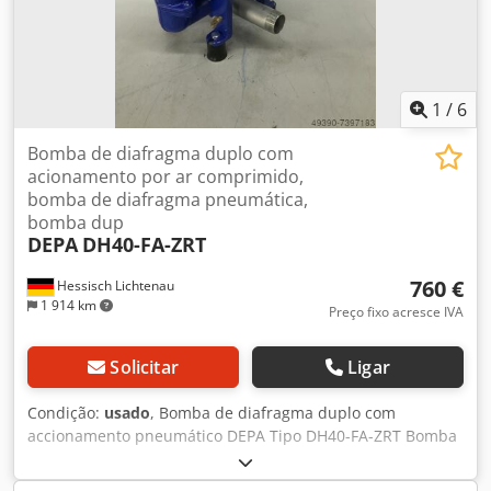
1
/
6
Bomba de diafragma duplo com
acionamento por ar comprimido,
bomba de diafragma pneumática,
bomba dup
DEPA
DH40-FA-ZRT
760 €
Hessisch Lichtenau
1 914 km
Preço fixo acresce IVA
Solicitar
Ligar
Condição:
usado
, Bomba de diafragma duplo com
accionamento pneumático DEPA Tipo DH40-FA-ZRT Bomba
de diafragma operada a ar, bomba dupla Nº de série:
B1802498 Ano de construção 09.05.2018 Temperatura: