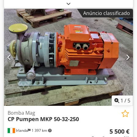
Hyco ML-348 usada Modelo: ML-348-D37-SA Tipo: p-227/1 |
207/1 | p-173/2 Voltagem: 230-400, 50/60 Hz Várias
Anúncio classificado
unidades em estoque. Djdpow Evhzsfx Ahqock
1
/
5
Bomba Mag
CP Pumpen
MKP 50-32-250
5 500 €
Irlanda
1 397 km