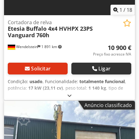
1
/
18
Cortadora de relva
Etesia
Buffalo 4x4 HVHPX 23PS
Vanguard 760h
10 900 €
Wendelstein
1 891 km
Preço fixo acresce IVA
Solicitar
Ligar
Condição:
usado
, Funcionalidade:
totalmente funcional
,
potência:
17 kW (23,11 cv)
, peso total:
1 140 kg
, tipo de
combustível:
gasolina
, cor:
branco
, configuração de eixo:
2
eixos
, peso operacional:
636 kg
, peso em vazio:
636 kg
,
Anúncio classificado
combustível:
gasolina 91
, tipo de engrenagem:
hidrostático
, Ano de fabrico:
2016
, horas de
funcionamento:
760 h
, Equipamento:
faróis adicionais,
tração integral
, Cortador de relva com mulching: + Etesia +
Buffalo HVHPX + Ano de fabrico: 2016 + 760 horas de