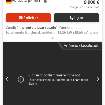
9 900 €
Wendelstein
1 891 km
Preço fixo acresce IVA
Solicitar
Ligar
Condição:
pronto a usar (usado)
, Funcionalidade:
totalmente funcional
, potência:
18,39 kW (25,00 cv)
, peso
total:
650 kg
, tipo de combustível:
gasolina
, cor:
laranja
,
combustível:
super 95
, Ano de fabrico:
2009
, horas de
Anúncio classificado
funcionamento:
1 123 h
, roçadeira controlada
remotamente: Dcsdpfett N Ucex Aqxjk - Niko - Roboflail
One - Ano de fabricação: 2009 - 1.123 horas de trabalho -
650 kg - 170cm x 180cm x 110cm (CxLxA) - inclinação
máxima: 70% - Plataforma de corte dupla tipo foice - Motor
Kawasaki de 25 cv - Controle remoto por rádio (alcance de
300m) - Equipamento municipal de 1º proprietário Receba
todos os veículos recém-anunciados por email – inscreva-
se na nossa NEWSLETTER! Sujeito a erros e alterações.
Venda intermediária reservada!