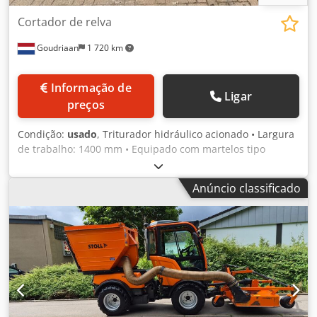
Cortador de relva
Goudriaan
1 720 km
Informação de
Ligar
preços
Condição:
usado
, Triturador hidráulico acionado • Largura
de trabalho: 1400 mm • Equipado com martelos tipo
martelo Dcsdpfxezipkzs Aqxjk Estado: Usado
Anúncio classificado