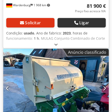
81 900 €
Wardenburg
1 968 km
Preço fixo acresce IVA
Solicitar
Ligar
Condição:
usado
, Ano de fabrico:
2023
, horas de
funcionamento:
1 h
, MULAG Conjunto Combinado de Corte
MKF 600 para montagem em Unimog Conjunto de corte
MKF600 composto por: - Braço de corte frontal MFK 500 -
Anúncio classificado
Cortador de faixa de borda MRF Equipamento base para
operação com um ou dois operadores, projetado para
placa de montagem frontal tamanho 5, com a seguinte
configuração: Equipamento do braço de corte frontal MFK
500 * para operação à direita * Ângulo de giro do braço:
190 graus * Sistema hidráulico de proteção contra colisão
com amortecimento do braço por acumulador hidráulico *
Deslocamento lateral hidráulico do braço de 1300 mm (em
operação combinada) / 1800 mm (em operação solo) *
Posição flutuante de engate/desengate para os
equipamentos de trabalho * Sistema de troca rápida para
implementos de trabalho * PARADA DE SEGURANÇA: