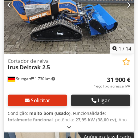
1
/
14
Cortador de relva
Irus
Deltrak 2.5
31 900 €
Stuttgart
1 730 km
Preço fixo acresce IVA
Solicitar
Ligar
Condição:
muito bom (usado)
, Funcionalidade:
totalmente funcional
, potência:
27,95 kW (38,00 cv)
, Ano
de fabrico:
2017
, horas de funcionamento:
1 751 h
, IRUS
Deltrak 2.5 - 38PS Cortador de esteira controlado por rádio
Anúncio classificado