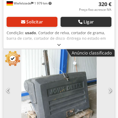
320 €
Wiefelstede
1 979 km
Preço fixo acresce IVA
Solicitar
Ligar
Condição:
usado
, Cortador de relva, cortador de grama,
barra de corte, cortador de disco -Entrega no estado em
que se encontra, conforme visto, sem teste, diretamente
do estoque Dsdjcumglopfx Aqxsck -À venda: 9 cortadores
Anúncio classificado
de relva -Preço: para todo o lote de 9 cortadores de relva -
Fabricante: EDE 1648P, SABO 43-130H, Wolf 6.36E, MEP TV
460SP, Fleurelle E451, Gutbrod Superior, Kynast V48H,
Ering -Cortadores de relva a gasolina e elétricos -Peso: 232
kg