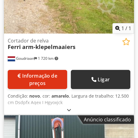
1
/
1
Cortador de relva
Ferri
arm-klepelmaaiers
Goudriaan
1 720 km
Informação de
Ligar
preços
Condição:
novo
, cor:
amarelo
, Largura de trabalho: 12.500
cm Dsdpfx Aqex I Hgyoxjck
Anúncio classificado