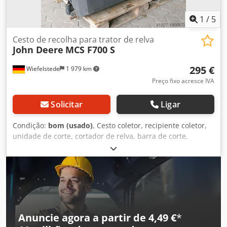
1
/
5
Cesto de recolha para trator de relva
John Deere
MCS F700 S
295 €
Wiefelstede
1 979 km
Preço fixo acresce IVA
Solicitar
Ligar
Condição:
bom (usado)
, Cesto coletor, recipiente coletor,
unidade de corte, cortador de relva, barra de corte,
ceifeira de discos -sem ventilador -para descarga lateral
Dcedob Ig Uuopfx Aqxjk -dimensões: 1500/800/H1400 mm -
peso: 100 kg
Anuncie agora a partir de 4,49 €
*