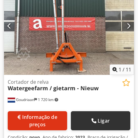
1
/
11
Cortador de relva
Watergeefarm / gietarm - Nieuw
Goudriaan
1 720 km
Informação de
Ligar
preços
Condição:
novo
, Ano de fabrico:
2023
, Braço de irrigação /