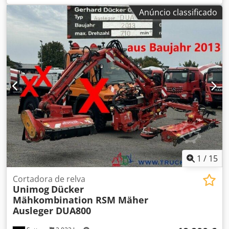
Em estado de uso atual • O trator não está à venda!
Anúncio classificado
Estado: Usado
1
/
15
Cortadora de relva
Unimog
Dücker
Mähkombination RSM Mäher
Ausleger DUA800