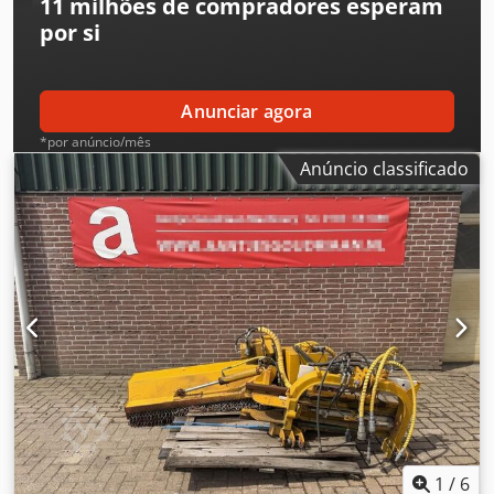
11 milhões de compradores
esperam
por si
Anunciar agora
*por anúncio/mês
Anúncio classificado
1
/
6