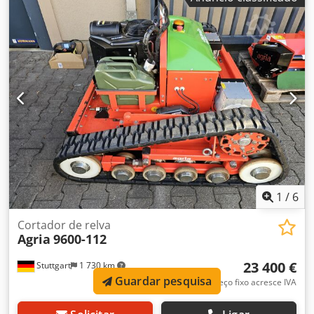
/ cortador de grama de grandes áreas / cortador de grama
de declive anexo: - Cortador de mangual SM-125 Este IRUS
Deltrak 2.5 foi construído em 2017, tem 1.751 horas de
operação de acordo com o contador e está em boas
condições gerais, com os sinais usuais de uso e desgaste
para esta classe de dispositivo, amplo serviço ao cliente,
incluindo reforma óptica realizada, pronto para uso
imediato, o preço de varejo recomendado atual é de €
60.000! Dedpfxerr Tm Do Aqxock A venda é feita como
máquina usada, com exclusão de devolução, garantia e
garantia. Preço líquido 31.900,-€ // Preço bruto 37.961,-€ -
Visualização/test drive possível - O envio pode ser
organizado para todo o país, os custos dependem da
distância - Financiamento/leasing pode ser solicitado
1
/
6
individualmente para você
Cortador de relva
Agria
9600-112
23 400 €
Stuttgart
1 730 km
Guardar pesquisa
Preço fixo acresce IVA