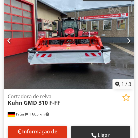
1
/
3
Cortadora de relva
Kuhn
GMD 310 F-FF
Prüm
1 665 km
Informação de
Ligar