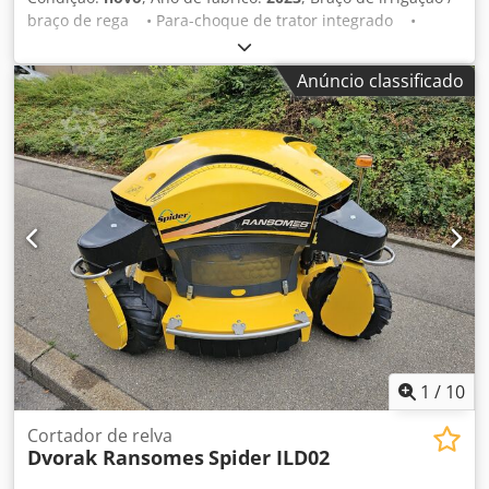
braço de rega • Para-choque de trator integrado •
Engate de três pontos Cat 2 • Alcance de
aproximadamente 6 metros • Tubulação galvanizada de
Anúncio classificado
2" • Mangueira e bico pulverizador com acoplamento
Storz • Cilindros hidráulicos de dupla ação • Coroa
giratória robusta • Rotação mecânica em 5 posições •
Disponível em estoque! Estado: Novo Djdpox S Sa Hofx
Aqxock Ano de fabricação: 2023
1
/
10
Cortador de relva
Dvorak Ransomes
Spider ILD02