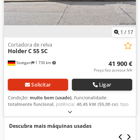
1
/
17
Cortadora de relva
Holder
C 55 SC
41 900 €
Stuttgart
1 730 km
Preço fixo acresce IVA
Solicitar
Ligar
Condição:
muito bom (usado)
, Funcionalidade:
totalmente funcional
, potência:
40,45 kW (55,00 cv)
, tipo
de combustível:
diesel
, Ano de fabrico:
2019
, horas de
funcionamento:
840 h
, Equipamento:
filtro de partículas,
registo de automóvel, tração integral
, HOLDER C65 SC
Descubra mais máquinas usadas
Porta-equipamentos municipal com equipamento de corte
Acessórios: 1. Unidade de corte WICKE FSML-165 com