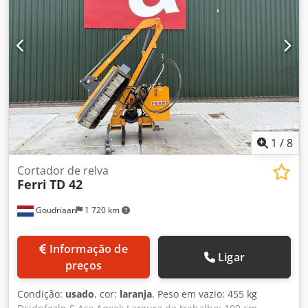
1
/
8
Cortador de relva
Ferri
TD 42
Goudriaan
1 720 km
Informação de
Ligar
preços
Condição:
usado
, cor:
laranja
, Peso em vazio: 455 kg