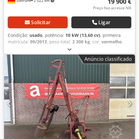
19 900 €
Sottrum
2 022 km
Preço fixo acresce IVA
Solicitar
Ligar
Condição:
usado
, potência:
10 kW (13,60 cv)
, primeira
matrícula:
09/2013
, peso total:
2 300 kg
, cor:
vermelho
,
peso máximo de carga:
5 000 kg
, cabina do condutor:
outro
, tipo de engrenagem:
outro
, classe de emissão:
Anúncio classificado
nenhum
, Ano de fabrico:
2013
, * Equipamento de
fabricação alemã * Estado conforme fotos * Apenas 6.426
horas de operação * Vídeo disponível aqui: ?
v=q3Q39J2ZX20 * Combinação de corte Dücker MK25
composta pela unidade principal, cortador RSM e braço
articulado DUA800 * A pedido, enviamos vídeo da
combinação de corte MK25 * Documentação completa *
Combinação de corte Dücker MK25, ano de fabricação
2013 * Combinação composta por cortador de taludes e
cortador de faixa lateral em braços articulados Para
veículos municipais e tratores com placa de montagem
municipal grupo 3 e 5 Operação via sistema CAN-BUS com