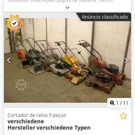
Dcjdpfezln S Asx Aqxek Largura de trabalho: 100 cm
Anúncio classificado
1
/
11
Cortador de relva 9 peças
verschiedene
Hersteller
verschiedene Typen