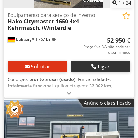
1
/
24
Equipamento para serviço de inverno
Hako
Citymaster 1650 4x4
Kehrmasch.+Winterdie
52 950 €
Duisburg
1 767 km
Preço fixo IVA não pode ser
discriminado
Solicitar
Ligar
Condição:
pronto a usar (usado)
, Funcionalidade:
totalmente funcional
, quilometragem:
32 362 km
,
potência:
55 kW (74,78 cv)
, primeira matrícula:
11/2020
,
peso total:
3 500 kg
, tipo de combustível:
diesel
, cor:
Anúncio classificado
branco
, configuração de eixo:
4x4
, peso máximo de carga:
1 550 kg
, peso em vazio:
1 950 kg
, próxima inspeção (TÜV):
11/2026
, combustível:
diesel
, distância entre eixos:
1 600
mm
, cabina do condutor:
outro
, tipo de engrenagem:
hidrostático
, classe de emissão:
Euro 5
, horas de
funcionamento:
4 028 h
, Equipamento:
ar condicionado,