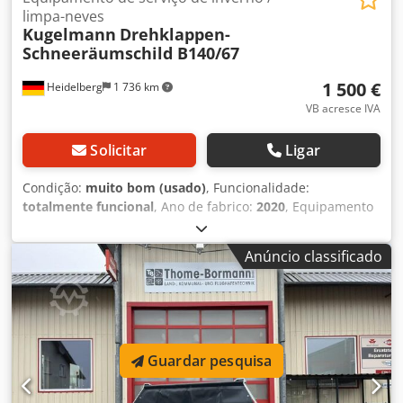
limpa-neves
Kugelmann
Drehklappen-
Schneeräumschild B140/67
1 500 €
Heidelberg
1 736 km
VB acresce IVA
Solicitar
Ligar
Condição:
muito bom (usado)
, Funcionalidade:
totalmente funcional
, Ano de fabrico:
2020
, Equipamento
usado – Muito bem conservado Kugelmann Lâmina de
neve com aba giratória Tipo: B140/67 Altura da lâmina (H):
Anúncio classificado
67 cm Largura da lâmina (B): 140 cm Largura de limpeza
na inclinação máxima (B2): aprox. 123 cm Ano de
fabricação: 2020 Preço sob consulta Csdpfx Ahozdt Nws
Hoha Reservamo-nos o direito a alterações, erros
tipográficos, equívocos e venda prévia. Todas as
informações são fornecidas sem garantia. A venda é
Guardar pesquisa
efetuada com exclusão de qualquer garantia ou
responsabilidade.