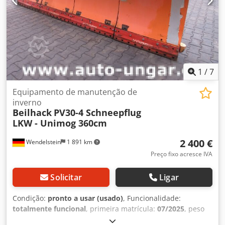
para nos enviar uma mensagem ou telefonar.
1
/
7
Equipamento de manutenção de
inverno
Beilhack
PV30-4 Schneepflug
LKW - Unimog 360cm
2 400 €
Wendelstein
1 891 km
Preço fixo acresce IVA
Solicitar
Ligar
Condição:
pronto a usar (usado)
, Funcionalidade:
totalmente funcional
, primeira matrícula:
07/2025
, peso
total:
1 056 kg
, cor:
laranja
, peso operacional:
1 056 kg
,