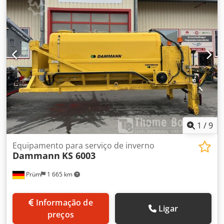
1
/
9
Equipamento para serviço de inverno
Dammann
KS 6003
Prüm
1 665 km
Informação de
Ligar
preços