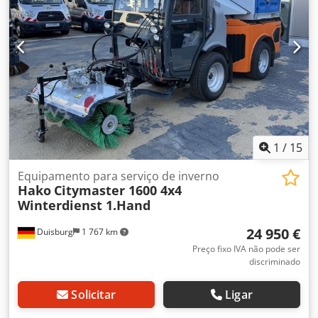
1
/
15
Equipamento para serviço de inverno
Hako
Citymaster 1600 4x4
Winterdienst 1.Hand
24 950 €
Duisburg
1 767 km
Preço fixo IVA não pode ser
discriminado
Solicitar
Ligar