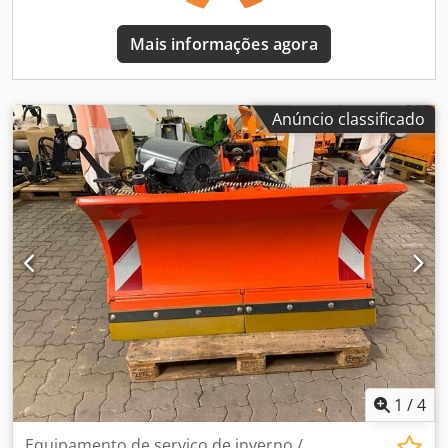
arado em LED - Suportes de estacionamento - Placa de
montagem (lado do arado) Sem painel de comando, não é
Mais informações agora
possível selecionar painel de comando Ganchos de
acoplamento Gr. 3 Bandeiras de delimitação e marcações
de advertência Acionamento pela hidráulica do veículo 4-
circuitos Pintura RAL 2011 laranja municipal Reservamo-
Anúncio classificado
nos o direito de alterações, erros de digitação, enganos e
venda intermediária. Todas as informações são fornecidas
sem garantia. A venda é feita com exclusão de qualquer
garantia ou responsabilidade.
1
/
4
Equipamento de serviço de inverno /