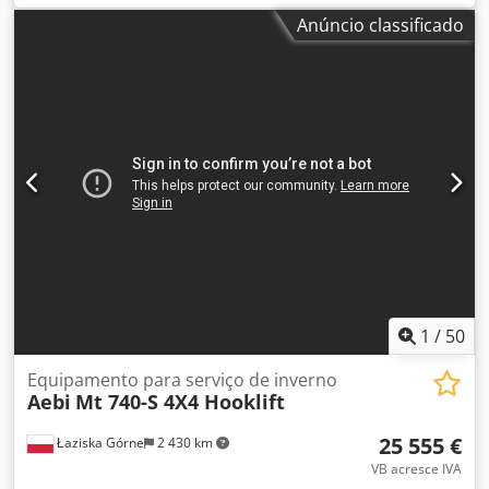
Ano de fabrico:
2001
, Lâmina de neve: + Beilhack + Modelo:
Anúncio classificado
PV30-4 + Ano de fabricação: 2001 + Largura: 360 cm +
Distância dos pinos no acoplamento: 635 mm + 4 calços +
Lâmina raspadora de aço + 1.056 kg Receba todos os
veículos recém-listados por e-mail – inscreva-se em nossa
NEWSLETTER! Sujeito a erros e omissões, venda
intermediária reservada! Cjdpfxjwz Ikgs Ah Heha
1
/
50
Equipamento para serviço de inverno
Aebi
Mt 740-S 4X4 Hooklift
25 555 €
Łaziska Górne
2 430 km
VB acresce IVA