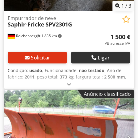
1
/
3
Empurrador de neve
Saphir-Fricke
SPV2301G
1 500 €
Reichenberg
1 835 km
VB acresce IVA
Solicitar
Ligar
Condição:
usado
, Funcionalidade:
não testado
, Ano de
fabrico:
2011
, peso total:
373 kg
, largura total:
2 500 mm
,
Estamos oferecendo esta lâmina de neve usada Fricke
SPV2301G, ano de fabricação 2011. Tipo: SPV2301G Ano de
Anúncio classificado
fabricação: 2011 Peso próprio: 373 kg Pressão de trabalho:
180 bar Número de série: 00524 Largura de trabalho: 2500
mm Chodpfx Ahjzakvzj Hsa Adquirimos a lâmina de neve
juntamente com um trator Kubota (não incluído) há cerca
de 10 anos em um leilão. Desde então, a máquina
permanece guardada, sem uso, em nosso galpão. Se tiver
dúvidas ou precisar de mais informações, fique à vontade