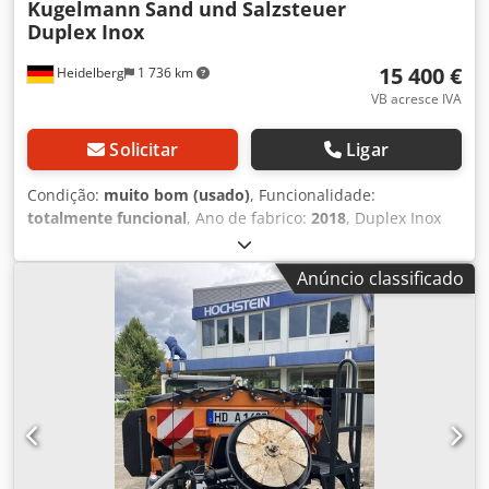
Kugelmann
Sand und Salzsteuer
Duplex Inox
15 400 €
Heidelberg
1 736 km
VB acresce IVA
Solicitar
Ligar
Condição:
muito bom (usado)
, Funcionalidade:
totalmente funcional
, Ano de fabrico:
2018
, Duplex Inox
KUGELMANN espalhador com capacidade do reservatório
de 550 litros, tipo SDB105H063L120KHKAVA - Pintura RAL
Anúncio classificado
2004 Holder Orange - Execução em aço inoxidável (VA) –
reservatório e peças metálicas em VA, jateados com
microesferas de vidro e pintados com tinta especial -
Espalhador dependente do percurso - 2 roscas
transportadoras e controle dependente do percurso -
Execução em aço inoxidável (VA), reservatório e peças
metálicas em VA, microesferados com vidro e pintados
com tinta especial - Cor Holder Laranja Espalhador básico
Duplex: - Espalhador de câmara dupla montado,