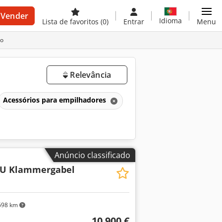
Vender
Idioma
Lista de favoritos
(0)
Entrar
Menu
to
Relevância
Acessórios para empilhadores
Anúncio classificado
EU Klammergabel
698 km
10 900 €