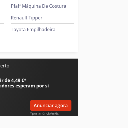
Pfaff Máquina De Costura
Renault Tipper
Toyota Empilhadeira
Windmöller & Hölscher Máquinas De Sacos
Zeppelin Silo
Leif & Lorentz Máquinas De Escovar
perto
r de 4,49 €
*
adores
esperam por si
Anunciar agora
*por anúncio/mês