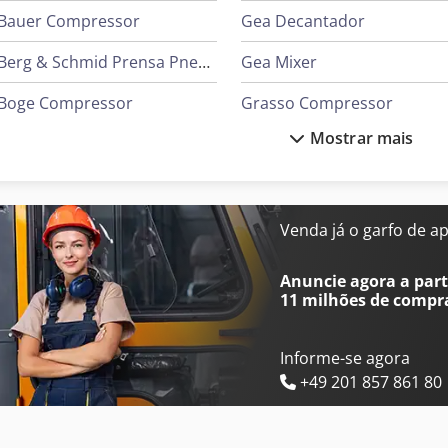
Bauer Compressor
Gea Decantador
Berg & Schmid Prensa Pneumática
Gea Mixer
Boge Compressor
Grasso Compressor
Mostrar mais
Chicago Pneumatic Compressor
Ingersoll Rand Compressor
Compair Compressor
Komatsu Bulldozer
Cvs Ferrari Reachstacker
Venda já o garfo de a
Daikin Ar Condicionado
Liebherr Grua
Anuncie agora a parti
11 milhões de compr
Informe-se agora
+49 201 857 861 80