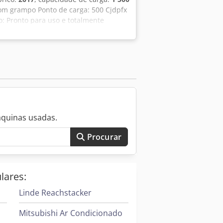
com grampo Ponto de carga: 500 Cjdpfx
o: Pronto para uso e totalmente
 hesite em nos ligar. Além deste
rna em estoque. Visite também nosso
mo entrega em condições vantajosas,
tos Linde – mesmo que não adquira
oram lidas no momento do cadastro do
nto do garfo 1600 mm
áquinas usadas.
Procurar
lares:
Linde Reachstacker
Mitsubishi Ar Condicionado