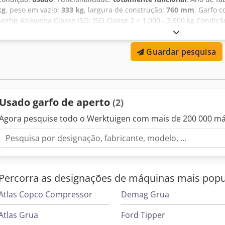
kg
, peso em vazio:
333 kg
, largura de construção:
760 mm
, Garfo 
Aozhp Azjkweha Classe ISO: ISO Classe 2 = 1.000 - 2.500 kg Condiçã
funcional Condição técnica: boa Descrição: Em caso de dúvidas, não
modelo, temos cerca de 150 outros veículos de movimentação inte
Guardar pesquisa
site fleischmann-foerdertechnik. Leasing e financiamento, bem co
podem ser solicitados. Aceitamos também a retoma de equipamen
nenhum equipamento conosco. As horas de operação declaradas f
anúncio. Venda anterior, alterações e erros reservados. Comprime
Usado garfo de aperto
(2)
Agora pesquise todo o Werktuigen com mais de 200 000 m
Percorra as designações de máquinas mais popu
Atlas Copco Compressor
Demag Grua
Atlas Grua
Ford Tipper