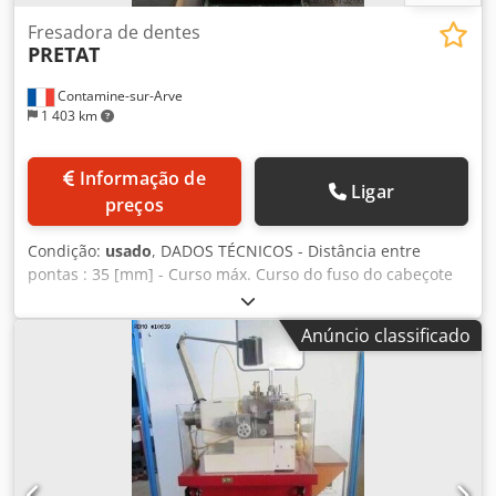
Fresadora de dentes
PRETAT
Contamine-sur-Arve
1 403 km
Informação de
Ligar
preços
Condição:
usado
, DADOS TÉCNICOS - Distância entre
pontas : 35 [mm] - Curso máx. Curso do fuso do cabeçote
móvel : 10 [mm] - Máx. Movimento do cabeçote móvel : 10
[mm] - Máx. Curso máx. do eixo Y de mergulho: 5 [mm]
Anúncio classificado
Chedsuhbqcspfx Af Rsa