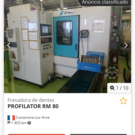
Anúncio classificado
do eixo Y de mergulho: 5 [mm]
1
/
10
Fresadora de dentes
PROFILATOR
RM 80
Contamine-sur-Arve
1 403 km