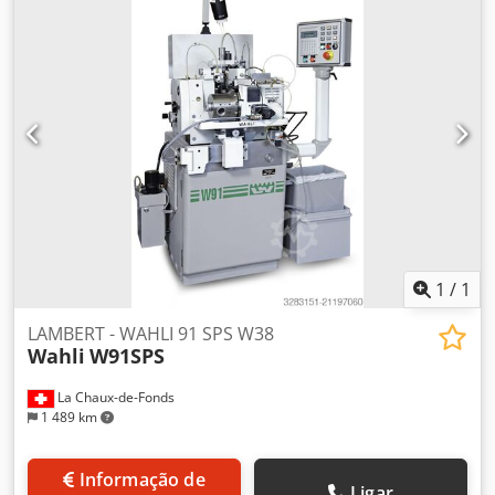
800 rpm Diâmetro da mesa 145 mm Curso axial 250 mm
Curso axial 300 mm Força de fixação máx. 13 kN Giratório
+/- 45 ° Potência do acionamento 23 kW Rotação 6000 rpm
Diâmetro da ferramenta máx. 90 mm Comprimento de
fixação da ferramenta máx. 211 mm Módulo fresagem de
geração máx. 3 Módulo fresagem de perfil máx. 5
Velocidade tangencial máx. 7500 mm/min Peso da
máquina aprox. 9,5 t Espaço necessário aprox. 4,5 x 3,5 x
2,7 m Equipamento / Acessórios: - A máquina está
equipada para fresagem a seco. - Magazine de peças -
Pinça paralela: - Peso da peça por fixação positiva máx. 15
kg - Comprimento da peça máx. 400 mm
1
/
1
LAMBERT - WAHLI 91 SPS W38
Wahli
W91SPS
La Chaux-de-Fonds
1 489 km
Informação de
Ligar