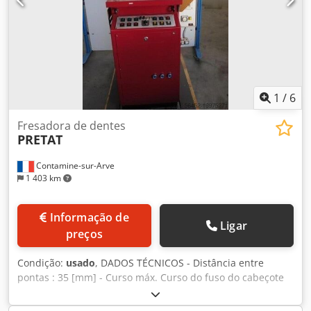
1
/
6
Fresadora de dentes
PRETAT
Contamine-sur-Arve
1 403 km
Informação de
Ligar
preços
Condição:
usado
, DADOS TÉCNICOS - Distância entre
pontas : 35 [mm] - Curso máx. Curso do fuso do cabeçote
móvel : 10 [mm] - Máx. Movimento do cabeçote móvel : 10
[mm] - Máx. Curso máx. do eixo Y de mergulho: 5 [mm]