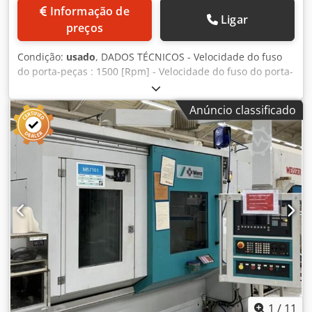
Informação de
Ligar
preços
Condição:
usado
, DADOS TÉCNICOS - Velocidade do fuso
do porta-peças : 1500 [Rpm] - Velocidade do fuso do porta-
ferramentas : 3000 [Rpm] - Ø máx. da peça : 50 [mm] -
Dimensões : 2820 x 2400 x 2500 [mm] - Peso : 4200 [kg]
Anúncio classificado
ACESSÓRIOS - CN SIEMENS 840D - Robô STAUBLI 6 eixos
TX60 com controlo CS8C Cjdpouhbp Esfx Af Roha -
Dispositivo de rebarbação
1
/
11