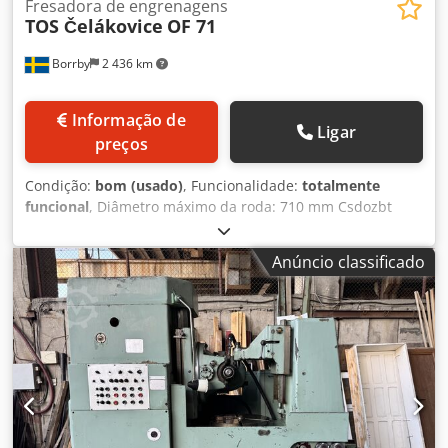
Fresadora de engrenagens
TOS Čelákovice
OF 71
Borrby
2 436 km
Informação de
Ligar
preços
Condição:
bom (usado)
, Funcionalidade:
totalmente
funcional
, Diâmetro máximo da roda: 710 mm Csdozbt
Hropfx Af Roha Largura da engrenagem: 335 mm Tamanho
da mesa: 630 mm Furo da mesa: 120 mm Carga máxima da
Anúncio classificado
mesa: 700 kg Módulo máximo: 7 Módulo mínimo: 1 Faixa
de rotação do eixo da fresa: 40-315 rpm Faixa de avanço:
Avanço axial: 0,40 - 5 mm/rot Avanço radial: 0,20 - 2,5
mm/rot Avanço tangencial: 0,1-1,25 mm/rot