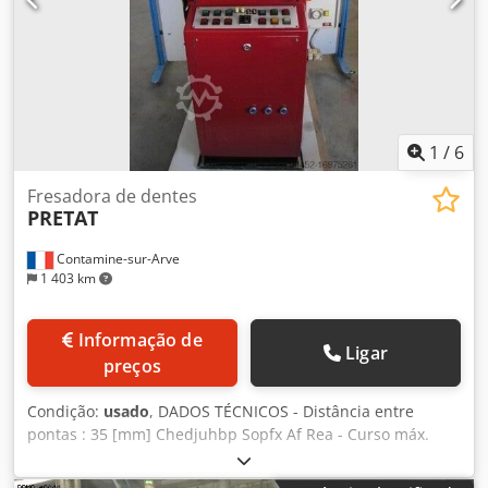
1
/
6
Fresadora de dentes
PRETAT
Contamine-sur-Arve
1 403 km
Informação de
Ligar
preços
Condição:
usado
, DADOS TÉCNICOS - Distância entre
pontas : 35 [mm] Chedjuhbp Sopfx Af Rea - Curso máx.
Curso do fuso do cabeçote móvel : 10 [mm] - Máx.
Movimento do cabeçote móvel : 10 [mm] - Máx. Curso máx.