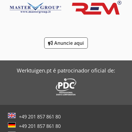
Siemens Bomba
capacidade e amplos cursos de trabalho Codpex Itfijfx Af
Rjha - Velocidades do eixo e avanços ajustáveis - Operação
Siemens Gerador
confiável para produção contínua de engrenagens
Siemens Motor Elétrico
Siemens Transformador
Anuncie aqui
Windmöller & Hölscher Máquinas De Sacos
Zeppelin Silo
Werktuigen.pt é patrocinador oficial de:
+49 201 857 861 80
+49 201 857 861 80