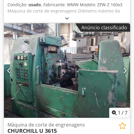
Condição:
usado
, Fabricante: WMW Modelo: ZFW-Z 160x3
Máquina de corte de engrenagens Diâmetro máximo da
peça: aprox. 160 mm Módulo máximo: 3 Operação manual
e semiautomática Estrutura: Máquina robusta e de
Anúncio classificado
precisão projetada para alta precisão na produção de
engrenagens Chjdpfx Aeyy N Hyof Rja Por tempo limitado:
10.000 Euros por 1x máquina de corte de engrenagens
WMW 2x máquinas de laminar roscas WMW UPW25!!!!
Apenas por tempo limitado 2x WMW UPW25 1x máquina
de corte de engrenagens WMW Tudo por apenas 10.000
Euros!!!!
1
/
7
Máquina de corte de engrenagens
CHURCHILL
U 3615