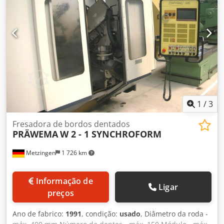
1
/
3
Fresadora de bordos dentados
PRÄWEMA
W 2 - 1 SYNCHROFORM
Metzingen
1 726 km
Informação de
Ligar
preços
Ano de fabrico:
1991
, condição:
usado
, Diâmetro da roda -