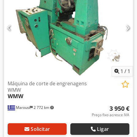
1
/
1
Máquina de corte de engrenagens
WMW
WMW
3 950 €
Marousi
2 772 km
Preço fixo acresce IVA
Solicitar
Ligar