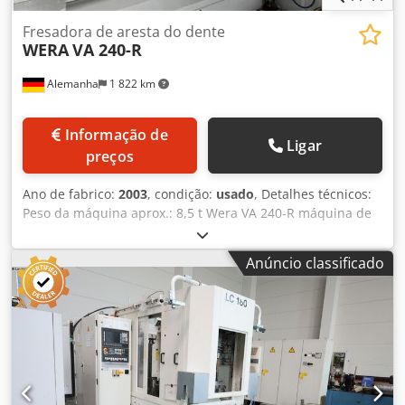
Fresadora de aresta do dente
WERA
VA 240-R
Alemanha
1 822 km
Informação de
Ligar
preços
Ano de fabrico:
2003
, condição:
usado
, Detalhes técnicos:
Peso da máquina aprox.: 8,5 t Wera VA 240-R máquina de
fresar borda de dentes Cedpfx Afszbbx Ae Reha Utilização:
fabricação de sincronização de dentes, chanfragem de
Anúncio classificado
sincronização de dentes e remoção de rebarba Esteira de
entrada e saída Ano de fabricação: 2003 Comando 840 D
PL Dimensões incluindo as esteiras de entrada e saída:
4,8m x 2,4m x 2,4m