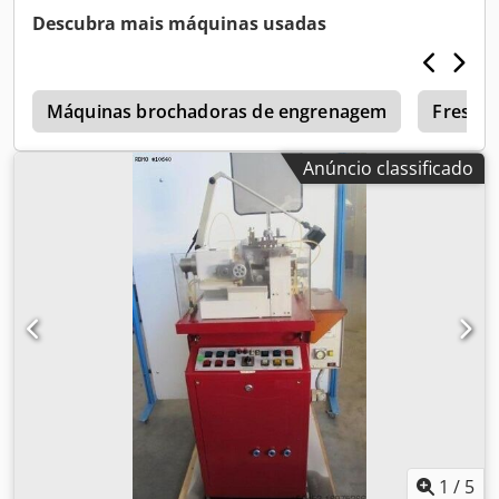
Cedpjuhbqiofx Af Rsha
Descubra mais máquinas usadas
Máquinas brochadoras de engrenagem
Fresado
Anúncio classificado
1
/
5