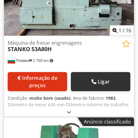
1
/
16
Máquina de fresar engrenagens
STANKO
53A80H
Плевен
2 760 km
Informação de
Ligar
preços
Condição:
muito bom (usado)
, Ano de fabrico:
1983
,
Diâmetro da mesa: 630 mm Diâmetro máximo de trabalho:
800 mm Módulo máximo: 10 Equipado com engrenagens
de troca e mandris Cjdpfx Aozbhytof Rsha
Anúncio classificado