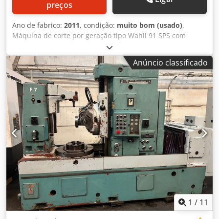
preços
Ano de fabrico:
2011
, condição:
muito bom (usado)
,
Máquina de corte por geração tipo Wahli 91 SPS com
alimentador automático W38. Cjdpjyh Rkfofx Af Rjha
Anúncio classificado
1
/
11