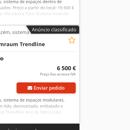
es, sistema de espaços dentro de
dos: Preço a partir do local: 19.500 €
te: Kleusberg Tipo: Sistema modular
ura: cerca de 6 m Telhado acessível,
ox. 1,03 m Comprimento: aprox. 21,40
Anúncio classificado
azém, sistema sala-
Profundidade: aprox. 4,24 m Altura do
s lados e, portanto, um dos lados está
mraum Trendline
Estado: bom Disponível: a partir de
6 500 €
Preço fixo acresce IVA
Enviar pedido
es, sistema de espaços modulares,
em IVA), desmontado, embalado e
ar Trendline Ano de fabricação:
dade máxima de carga de 100 kg
o): aproximadamente 9,94 m (10