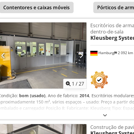
2,96 m 1 porta Todos os escritórios são fechados em 3 lados e, por
Contentores e caixas móveis
Pórticos de ar
paredes do pavilhão. Cjdpfezqzzbox Aaxerf Inclui iluminação, etc.,
sem mobiliário, etc. Estado: bom Disponível: a partir de aproximad
Localização: Hamburgo
Escritórios de arm
dentro-de-sala
Kleusberg
Syste
Hamburg
2 092 km
1
/
27
Condição:
bom (usado)
, Ano de fabrico:
2014
, Escritórios modulare
aproximadamente 150 m², vários espaços – usado: Preço a partir do 
embalado e carregado! Posição 8: Fabricante: Kleusberg Tipo: Esp
fabricação: desconhecido, provavelmente 2014 Telhado acessível,
100 kg Largura do módulo: aproximadamente 1,03 m Comprimento:
Construção de pavi
aproximadamente 7,60 m ou 8,10 m (6-7 módulos) Altura: aproxima
Kleusberg
Syste
os escritórios são fechados em três lados e, portanto, um dos lado