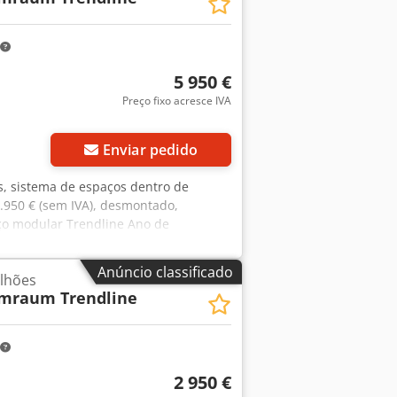
 Sem piso. Venda sem móveis, etc.
ção: Hamburgo
5 950 €
Preço fixo acresce IVA
Enviar pedido
es, sistema de espaços dentro de
5.950 € (sem IVA), desmontado,
aço modular Trendline Ano de
 com capacidade máxima de carga de
 aproximadamente 9,30 m (9 módulos)
Anúncio classificado
lhões
imadamente 2,96 m 1 porta
mraum Trendline
os e, portanto, um dos lados está
ível Sem piso Venda sem móveis, etc.
tre de 2026 Localização: Hamburgo
2 950 €