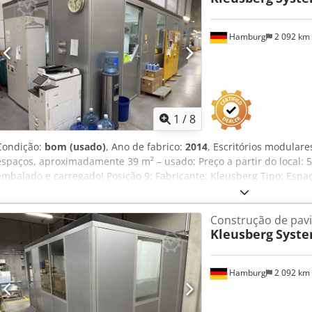
Inclui iluminação, etc., conforme disponível. Crjdozqzyqjpfx Aaxof
Estado: bom Disponível: a partir do 4.º trimestre de 2026 Localiza
Hamburg
2 092 km
1
/
8
Condição:
bom (usado)
, Ano de fabrico:
2014
, Escritórios modular
espaços, aproximadamente 39 m² – usado: Preço a partir do local: 
embalado e carregado! Posição 9: Fabricante: Kleusberg Tipo: Esp
fabricação: desconhecido, provavelmente 2014 Telhado acessível,
100 kg Largura do módulo: aproximadamente 1,03 m Comprimento:
Construção de pavi
Profundidade: aproximadamente 4,25 m (4 módulos) Altura: aprox
Kleusberg
Syste
Cedpfxjzqzxte Aaxsrf Todos os escritórios são fechados em três lad
encostado na parede do armazém Inclui iluminação, etc., se dispon
Estado: bom Disponível: a partir de aproximadamente o 4.º trimes
Hamburg
2 092 km