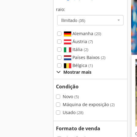
raio:
Ilimitado
(35)
Alemanha
(20)
Áustria
(7)
Itália
(2)
Países Baixos
(2)
Bélgica
(1)
Mostrar mais
Condição
Novo
(5)
Máquina de exposição
(2)
Usado
(28)
Formato de venda