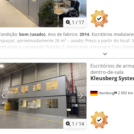
1
/
17
Condição:
bom (usado)
, Ano de fabrico:
2014
, Escritórios modular
espaços, aproximadamente 26 m² – usado: Preço a partir do local: 
embalado e carregado! Posição 2: Fabricante: Kleusberg Tipo: Sis
fabricação: desconhecido, provavelmente 2014 Telhado acessível,
100 kg Largura do módulo: aproximadamente 1,03 m Comprimento:
Escritórios de arm
Profundidade: aproximadamente 4,24 m (4 módulos) Altura no piso
dentro-de-sala
porta Todos os escritórios são fechados em três lados e, portanto,
Kleusberg
Syste
do pavilhão. Sem piso. Estado: bom. Disponível: a partir de aproxi
Localização: Hamburgo. Credpfx Aszqz A Eeaxsf
Hamburg
2 092 km
1
/
14