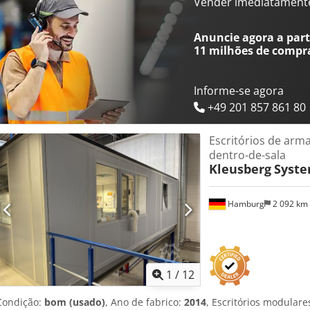
módulos) Profundidade (interno): aproximadamente 4,38 m (4 módu
Vender imediatament
Alopfx Aaxorf Altura (interno): aproximadamente 2,61 m 2 portas T
três lados e, portanto, estão encostados a uma das paredes do arma
Anuncie agora a parti
medida do possível Sem piso Venda sem mobiliário, etc. Estado: bom
11 milhões de compr
aproximadamente o 4.º trimestre de 2026 Localização: Hamburgo
Informe-se agora
+49 201 857 861 80
Escritórios de arm
dentro-de-sala
Kleusberg
Syste
Hamburg
2 092 km
1
/
12
Condição:
bom (usado)
, Ano de fabrico:
2014
, Escritórios modulare