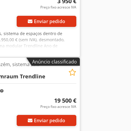
3 950 €
Preço fixo acresce IVA
Enviar pedido
es, sistema de espaços dentro de
3.950,00 € (sem IVA), desmontado,
tema modular Trendline Ano de
 com capacidade máxima de carga de
 aproximadamente 6,31 m (6 módulos)
Anúncio classificado
azém, sistema sala-
 térreo: aproximadamente 2,96 m 1
 um dos lados está encostado à parede
mraum Trendline
madamente o 4.º trimestre de 2026.
19 500 €
Preço fixo acresce IVA
Enviar pedido