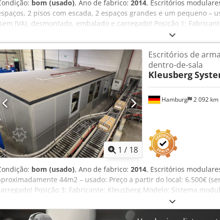
Condição:
bom (usado)
, Ano de fabrico:
2014
, Escritórios modular
espaços, 2 pisos com escada, 2 espaços grandes e um pequeno – usa
(sem IVA), desmontado, embalado e carregado! Posição 1: Fabrican
Trendline Ano de fabricação: desconhecido, provavelmente 2014 Alt
com capacidade máxima de carga de 100 kg Largura do módulo: apr
Escritórios de arm
m, a "abertura" para passagem tem aprox. 4,40 m de comprimento 
dentro-de-sala
piso térreo: aprox. 2,86 m Todos os escritórios são fechados em trê
Kleusberg
Syste
encostado à parede do pavilhão. Sem piso. Crodpezqz D Aofx Aaxjf 
aproximadamente o 4.º trimestre de 2026 Localização: Hamburgo
Hamburg
2 092 km
1
/
18
Condição:
bom (usado)
, Ano de fabrico:
2014
, Escritórios modular
aproximadamente 44m2 – usado: Preço a partir do local: 6.500€ (s
carregado! Posição 3: Fabricante: Kleusberg Modelo: Sistema modul
desconhecido, provavelmente 2014 Telhado acessível, com capaci
Largura do módulo: aproximadamente 1,03 m Comprimento (intern