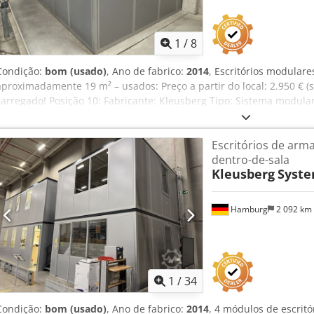
1
/
8
Condição:
bom (usado)
, Ano de fabrico:
2014
, Escritórios modulare
aproximadamente 19 m² – usados: Preço a partir do local: 2.950 € 
carregado! Posição 10: Fabricante: Kleusberg Tipo: Sistema modula
desconhecido, provavelmente 2014 Telhado acessível, com capaci
Largura do módulo: aproximadamente 1,03 m Comprimento: aprox
Escritórios de arm
Profundidade: aproximadamente 3,64 m (3 módulos e 1 estreito) A
dentro-de-sala
Todos os escritórios são fechados em três lados e, portanto, estã
Kleusberg
Syste
Inclui iluminação, etc., se disponível Sem piso Venda sem mobiliário
de aproximadamente o 4.º trimestre de 2026 Localização: Hamburg
Hamburg
2 092 km
1
/
34
Condição:
bom (usado)
, Ano de fabrico:
2014
, 4 módulos de escritó