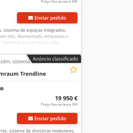
Preço fixo acresce IVA
Enviar pedido
s, sistema de espaços integrados,
(sem IVA), desmontado, embalado e
r Trendline Ano de fabricação:
dade máxima de carga de 100 kg
imadamente 5,24 m (5 módulos)
Anúncio classificado
azém, sistema sala-
ltura: aproximadamente 2,96 m 1 porta
o encostados em uma parede do galpão
mraum Trendline
, etc. Estado: bom Disponível: a partir
o Codpfjzqzw Aex Aaxerf
19 950 €
Preço fixo acresce IVA
Enviar pedido
rios, sistema de divisórias modulares,