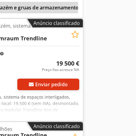
tanto, estão encostados a uma das
mazém e gruas de armazenamento
 quando disponível. Sem piso. Venda
amente o 4.º trimestre de 2026
Anúncio classificado
azém, sistema sala-
mraum Trendline
19 500 €
Preço fixo acresce IVA
Enviar pedido
s, sistema de espaços interligados,
local: 19.500 € (sem IVA), desmontado,
aço modular Trendline Ano de
 com capacidade máxima de carga de
 aproximadamente 21,40 m Largura:
Anúncio classificado
lhões
damente 2,96 m Várias portas Todos
mraum Trendline
s está encostado à parede do pavilhão.