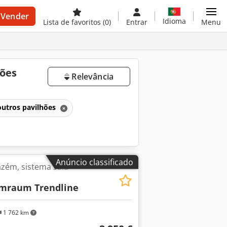
Vender
Idioma
Lista de favoritos
(0)
Entrar
Menu
hões
Relevância
utros pavilhões
Anúncio classificado
azém, sistema sala-
mraum Trendline
1 762 km