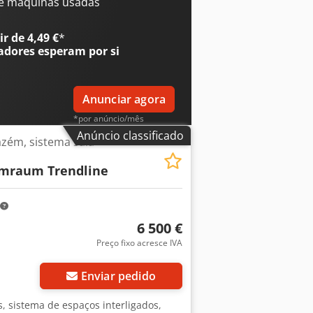
los, mais um módulo estreito) Csdjzqz
e máquinas usadas
odos os escritórios são fechados em
zém Inclui iluminação, etc., na
r de 4,49 €
*
 Disponível: a partir de
adores
esperam por si
Anunciar agora
*por anúncio/mês
Anúncio classificado
azém, sistema sala-
mraum Trendline
6 500 €
Preço fixo acresce IVA
Enviar pedido
s, sistema de espaços interligados,