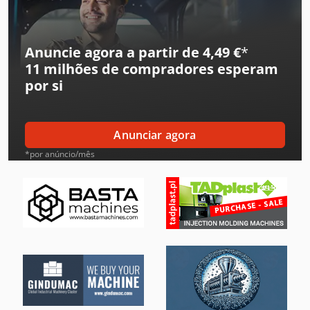
Ford Tipper
Gea Decantador
Anuncie agora a partir de 4,49 €
*
11 milhões de compradores
esperam
Gea Mixer
por si
Hp Impressora
Ingersoll Rand Compressor
Anunciar agora
Leif & Lorentz Máquinas De Escovar
*por anúncio/mês
Liebherr Grua
Linde Reachstacker
Mitsubishi Ar Condicionado
Mixaco Mixer
Pfaff Máquina De Costura