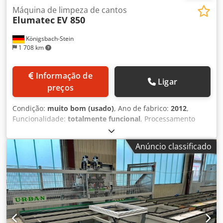
Máquina de limpeza de cantos
Elumatec
EV 850
Königsbach-Stein
1 708 km
Informação de
Ligar
preços
Condição:
muito bom (usado)
, Ano de fabrico:
2012
,
Funcionalidade:
totalmente funcional
, Processamento
completo de cantos externos e internos. Mesa de apoio
Codpfsy U Rbnex Ab Rsrf
Anúncio classificado