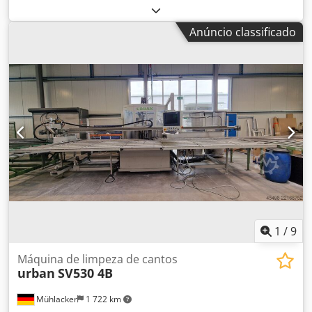
entrada:
8 A
, Oferecemos esta máquina de limpeza de
cantos usada, modelo Elumatec EV 884, ano de fabricação
Anúncio classificado
2008. Tipo: EV 884 Número de série: 88009009 Tensão
nominal: 380 V Cjdpfx Ajzk Eaheb Rorf Frequência: 50 Hz
Número de fases: 3 fases Corrente nominal: 8 A Data de
fabricação: 28.11.2008 Se tiver alguma questão ou precisar
de mais informações, não hesite em enviar-nos uma
mensagem ou em contactar-nos.
1
/
9
Máquina de limpeza de cantos
urban
SV530 4B
Mühlacker
1 722 km