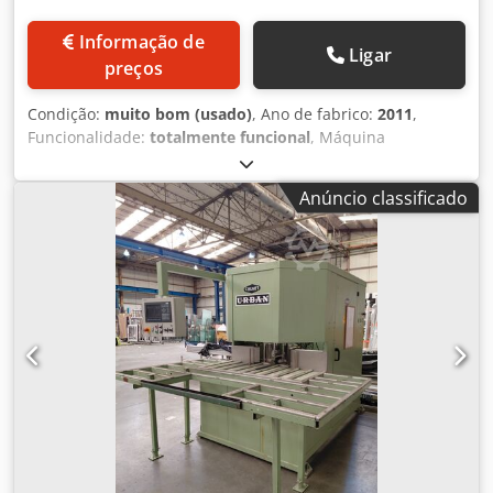
Informação de
Ligar
preços
Condição:
muito bom (usado)
, Ano de fabrico:
2011
,
Funcionalidade:
totalmente funcional
, Máquina
automática de união de cantos URBAN SV530 4B com
estação de inversão e sistema de transporte. O sentido de
Anúncio classificado
funcionamento é da esquerda para a direita. Cabeças de
ferramentas totalmente equipadas em cima e em baixo
para o processamento de todos os perfis de portas e
janelas. Crodpfjzfvguox Ab Rof