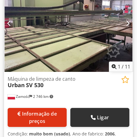
1
/
11
Máquina de limpeza de canto
Urban
SV 530
Zamość
2 746 km
Informação de
Ligar
preços
Condição:
muito bom (usado)
, Ano de fabrico:
2006
,