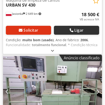
Máquina de limpeza de cantos
URBAN
SV 430
18 500 €
Jasionka
2 649 km
VB acresce IVA
Solicitar
Ligar
Condição:
muito bom (usado)
, Ano de fabrico:
2006
,
Funcionalidade:
totalmente funcional
, * Condição técnica
impecável, pronto para uso após serviço completo * 2
motores pneumáticos (superior e inferior) * Diâmetro da
Anúncio classificado
lâmina de serra: 250 mm * 2 eixos controlados por CNC *
Altura máxima de usinagem: 140 mm * Sistema de
reconhecimento de perfis Cjdpsxz Ayyefx Ab Rjrf * 2 fresas
de ranhura (superior e inferior) + outras ferramentas *
Mesa de apoio