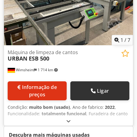
1
/
7
Máquina de limpeza de cantos
URBAN
ESB 500
Wimsheim
1 714 km
Informação de
Ligar
preços
Condição:
muito bom (usado)
, Ano de fabrico:
2022
,
Funcionalidade:
totalmente funcional
, Furadeira de canto
e tesoura URBAN ESB 500 com cabeças de perfuração para
ferragens Siegenia Csdpjyza Dfefx Ab Rjrf
Descubra mais máquinas usadas