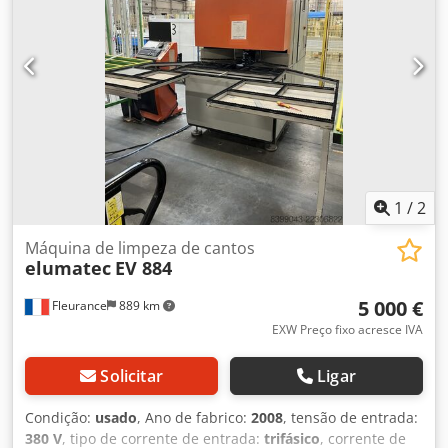
1
/
2
Máquina de limpeza de cantos
elumatec
EV 884
5 000 €
Fleurance
889 km
EXW Preço fixo acresce IVA
Solicitar
Ligar
Condição:
usado
, Ano de fabrico:
2008
, tensão de entrada:
380 V
, tipo de corrente de entrada:
trifásico
, corrente de