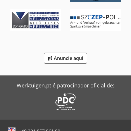
Renault Tipper
Siemens Motor Elétrico
Still Empilhadeira
Toyota Empilhadeira
Windmöller & Hölscher Máquinas De Sacos
Anuncie aqui
Zeppelin Silo
Werktuigen.pt é patrocinador oficial de: