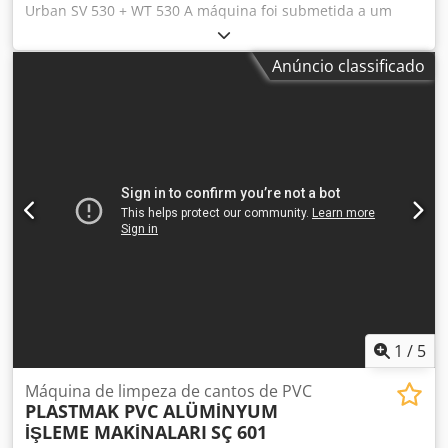
Urban SV 530 + WT 530 A máquina foi submetida a um
serviço mecânico profissional. Pronta a utilizar. Codpfjnzh
Abox Ab Rjrf Enviarei um vídeo da máquina em
Anúncio classificado
funcionamento no WhatsApp.
1
/
5
Máquina de limpeza de cantos de PVC
PLASTMAK PVC ALÜMİNYUM
İŞLEME MAKİNALARI
SÇ 601