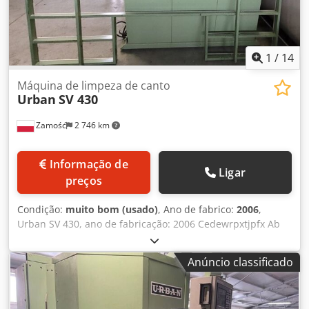
1
/
14
Máquina de limpeza de canto
Urban
SV 430
Zamość
2 746 km
Informação de
Ligar
preços
Condição:
muito bom (usado)
, Ano de fabrico:
2006
,
Urban SV 430, ano de fabricação: 2006 Cedewrpxtjpfx Ab
Rorf Ótimo estado técnico. Equipamento completo.
Anúncio classificado