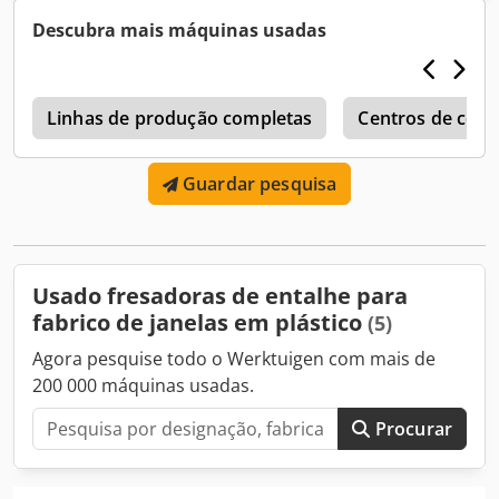
de PVC graças a 3 motores diferentes. Dcedpjra Nxajfx
Descubra mais máquinas usadas
Apyjk - Sistema servo-motor de 3 eixos - Programação fácil
ponto a ponto - Capacidade de memória ilimitada - Função
de abertura de escoamento de água (interior) - Sistema de
dosagem com suporte direita-esquerda
Linhas de produção completas
Centros de cort
Guardar pesquisa
Usado fresadoras de entalhe para
fabrico de janelas em plástico
(5)
Agora pesquise todo o Werktuigen com mais de
200 000 máquinas usadas.
Procurar