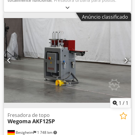
totalmente funcional
, Fresadora urbana para postos.
Djdpfx Apszpyhkoyjck
Anúncio classificado
1
/
1
Fresadora de topo
Wegoma
AKF125P
Besigheim
1 748 km