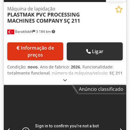
Máquina de lapidação
PLASTMAK PVC PROCESSING
MACHINES COMPANY
SÇ 211
Barakfakih
3 184 km
Informação de
Ligar
preços
Condição:
novo
, Ano de fabrico:
2026
, Funcionalidade:
totalmente funcional
, número da máquina/veículo:
SÇ 211
Alüminyum Pvc Orta Kayıt Alıştırma Makinesi ( 2 Bıçak)
, -
Em conformidade com as normas CE. Dcedpfx Asq U S
Anúncio classificado
Ahepyok - Possibilidade de lapidação das ligações do
registo central dos perfis de PVC e de alumínio. - Até 30
graus em diferentes ângulos, possibilidade de lapidação
das ligações do registo central dos perfis - Sistema de
fixação pneumática de perfis B7ull38nwa - Possibilidade de
deslocar o motor da fresa com cilindro pneumático. -
Mudança fácil de série graças ao botão de separação (60-