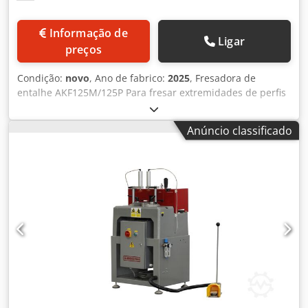
Informação de
Ligar
preços
Condição:
novo
, Ano de fabrico:
2025
, Fresadora de
entalhe AKF125M/125P Para fresar extremidades de perfis
de plástico e alumínio. Dcjdexta Npjpfx Apyjk Com
dispositivo de troca rápida de cabeçote de fresagem.
Anúncio classificado
Manuseio simples e resultados perfeitos.