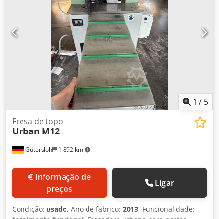
1
/
5
Fresa de topo
Urban
M12
Gütersloh
1 892 km
Informação de
Ligar
preços
Condição:
usado
, Ano de fabrico:
2013
, Funcionalidade: