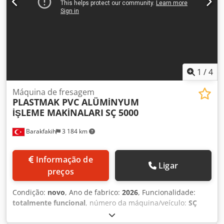
70) OPÇÃO - Sistema de controlo hidráulico - Sistema de
arrefecimento
1
/
4
Máquina de fresagem
PLASTMAK PVC ALÜMİNYUM
İŞLEME MAKİNALARI
SÇ 5000
Barakfakih
3 184 km
Informação de
Ligar
preços
Condição:
novo
, Ano de fabrico:
2026
, Funcionalidade:
totalmente funcional
, número da máquina/veículo:
SÇ
5000 PVC 3 AXIS CNC MILLING MACHINE
, - Pode efetuar
operações de porta, asa, braço e deslizamento em perfis