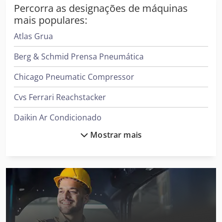
Percorra as designações de máquinas
mais populares:
Atlas Grua
Berg & Schmid Prensa Pneumática
Chicago Pneumatic Compressor
Cvs Ferrari Reachstacker
Daikin Ar Condicionado
Mostrar mais
Demag Grua
Ford Tipper
Gea Decantador
Gea Mixer
Ingersoll Rand Compressor