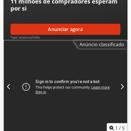
11 milhões de compradores
esperam
por si
Anunciar agora
*por anúncio/mês
Anúncio classificado
1
/
5