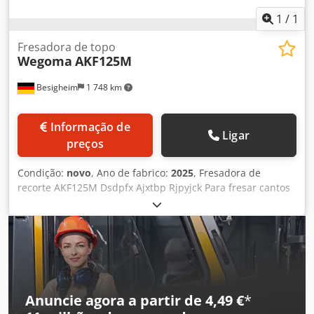
1
/
1
Fresadora de topo
Wegoma
AKF125M
Besigheim
1 748 km
Informação de
Ligar
preços
Condição:
novo
, Ano de fabrico:
2025
, Fresadora de
recorte AKF125M Dsdpfx Ajxtbp Rjpyjck Para fresar cantos
em perfis de plástico e alumínio Com sistema de troca
rápida de fresas. Manuseio fácil e resultados perfeitos.
Anuncie agora a partir de 4,49 €
*